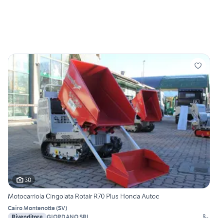
30
Motocarriola Cingolata Rotair R70 Plus Honda Autoc
Cairo Montenotte
(
SV
)
Rivenditore
GIORDANO SRL