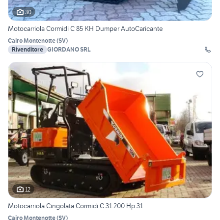
30
Motocarriola Cormidi C 85 KH Dumper AutoCaricante
Cairo Montenotte
(
SV
)
Rivenditore
GIORDANO SRL
12
Motocarriola Cingolata Cormidi C 31.200 Hp 31
Cairo Montenotte
(
SV
)