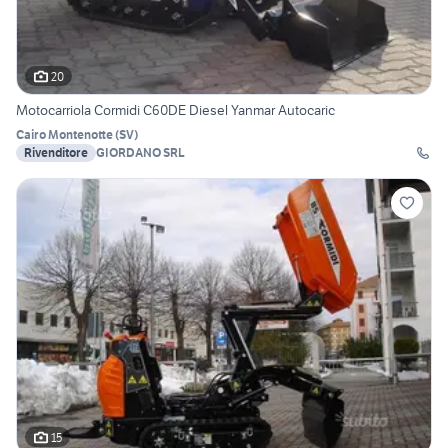
20
Motocarriola Cormidi C60DE Diesel Yanmar Autocaric
Cairo Montenotte
(
SV
)
Rivenditore
GIORDANO SRL
15