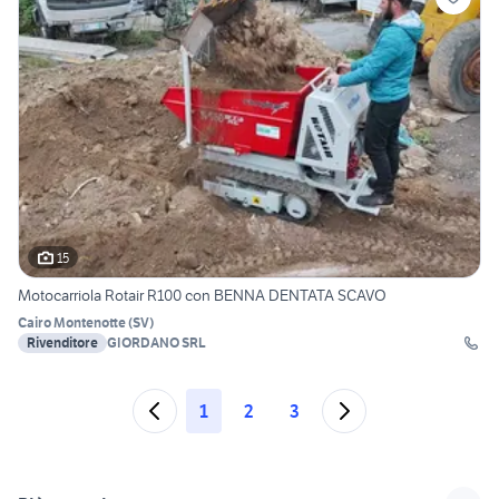
15
Motocarriola Rotair R100 con BENNA DENTATA SCAVO
Cairo Montenotte
(
SV
)
Rivenditore
GIORDANO SRL
1
2
3