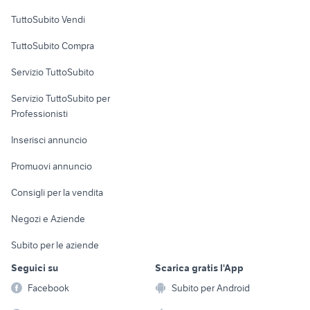
Case vacanza
TuttoSubito Vendi
Uffici e Locali
TuttoSubito Compra
commerciali
Servizio TuttoSubito
elettronica
per la casa e la
sports e hobby
Servizio TuttoSubito per
persona
Informatica
Animali
Professionisti
Arredamento e
Console e
Accessori per
Casalinghi
Inserisci annuncio
Videogiochi
animali
Elettrodomestici
Promuovi annuncio
Audio/Video
Musica e Film
Giardino e Fai da te
Consigli per la vendita
Fotografia
Libri e Riviste
Abbigliamento e
Negozi e Aziende
Telefonia
Strumenti Musicali
Accessori
Subito per le aziende
Sports
Tutto per i bambini
Seguici su
Scarica gratis l'App
Biciclette
Facebook
Subito per Android
Collezionismo