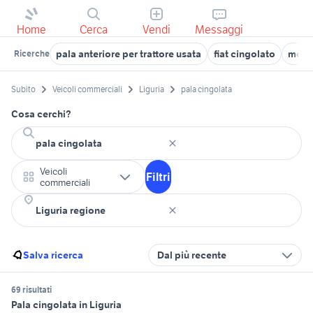
Home
Cerca
Vendi
Messaggi
pala anteriore per trattore usata
fiat cingolato
motoc
Ricerche
Subito
Veicoli commerciali
Liguria
pala cingolata
Cosa cerchi?
Veicoli
Filtri
commerciali
Salva ricerca
Dal più recente
69 risultati
Pala cingolata in Liguria