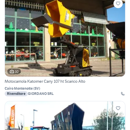
30
Motocarriola Katoimer Carry 107 ht Scarico Alto
Cairo Montenotte
(
SV
)
Rivenditore
GIORDANO SRL