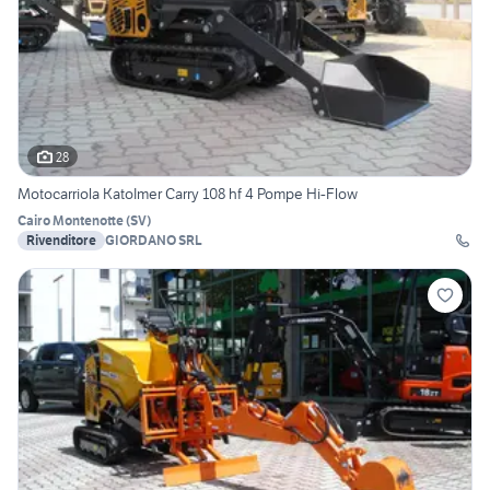
28
Motocarriola KatoImer Carry 108 hf 4 Pompe Hi-Flow
Cairo Montenotte
(
SV
)
Rivenditore
GIORDANO SRL