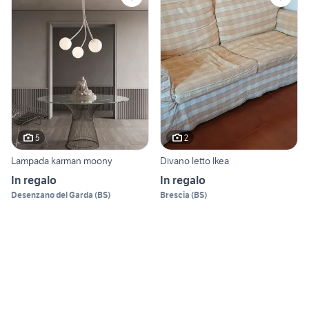
5
2
Lampada karman moony
Divano letto Ikea
In regalo
In regalo
Desenzano del Garda
(
BS
)
Brescia
(
BS
)