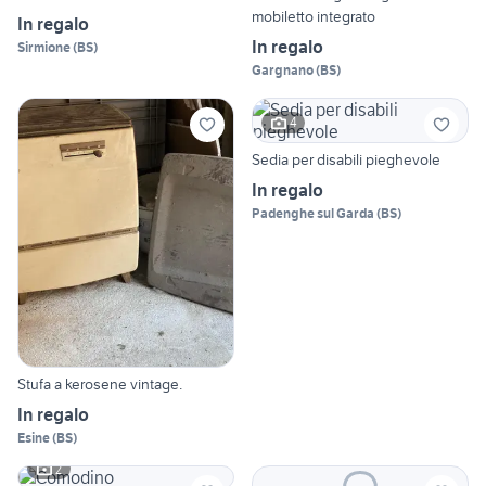
mobiletto integrato
In regalo
In regalo
Sirmione
(
BS
)
Gargnano
(
BS
)
4
Sedia per disabili pieghevole
In regalo
Padenghe sul Garda
(
BS
)
Stufa a kerosene vintage.
In regalo
Esine
(
BS
)
2