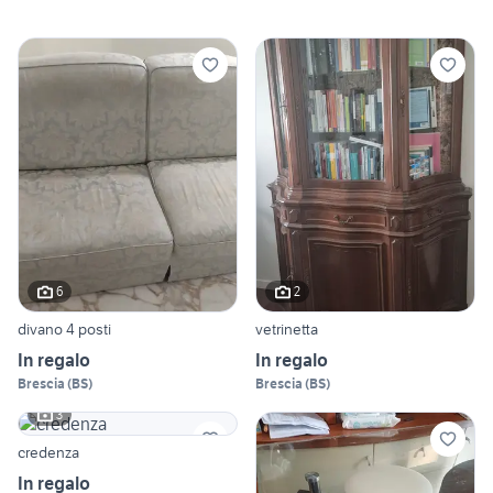
6
2
divano 4 posti
vetrinetta
In regalo
In regalo
Brescia
(
BS
)
Brescia
(
BS
)
3
credenza
In regalo