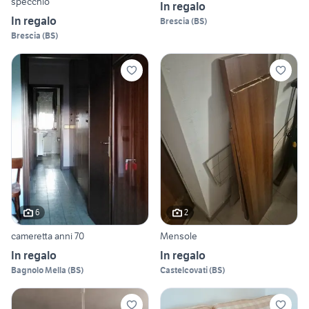
specchio
In regalo
In regalo
Brescia
(
BS
)
Brescia
(
BS
)
6
2
cameretta anni 70
Mensole
In regalo
In regalo
Bagnolo Mella
(
BS
)
Castelcovati
(
BS
)