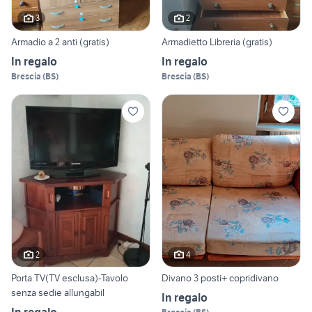
3
2
Armadio a 2 anti (gratis)
Armadietto Libreria (gratis)
In regalo
In regalo
Brescia
(
BS
)
Brescia
(
BS
)
2
4
Porta TV(TV esclusa)-Tavolo
Divano 3 posti+ copridivano
senza sedie allungabil
In regalo