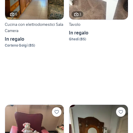
6
3
Cucina con elettrodomestici Sala
Tavolo
Camera
In regalo
In regalo
Ghedi
(
BS
)
Corteno Golgi
(
BS
)