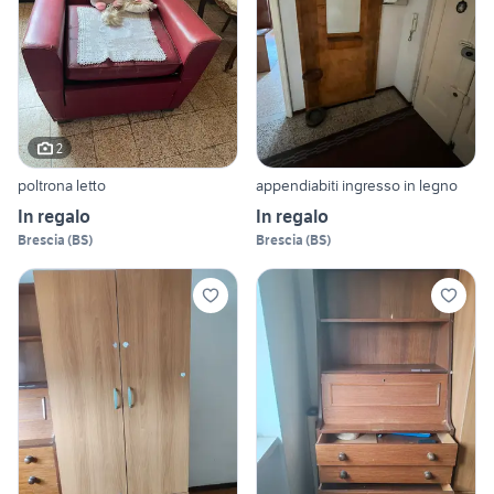
2
poltrona letto
appendiabiti ingresso in legno
In regalo
In regalo
Brescia
(
BS
)
Brescia
(
BS
)