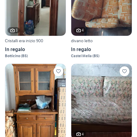
3
4
Cristalli era inizio 900
divano letto
In regalo
In regalo
Botticino
(
BS
)
Castel Mella
(
BS
)
4