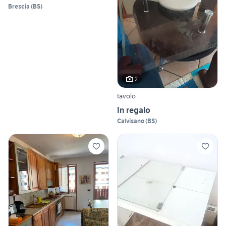
Brescia
(
BS
)
2
tavolo
In regalo
Calvisano
(
BS
)