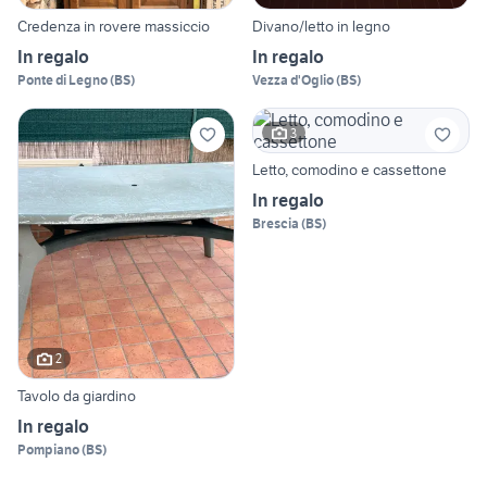
Credenza in rovere massiccio
Divano/letto in legno
In regalo
In regalo
Ponte di Legno
(
BS
)
Vezza d'Oglio
(
BS
)
3
Letto, comodino e cassettone
In regalo
Brescia
(
BS
)
2
Tavolo da giardino
In regalo
Pompiano
(
BS
)