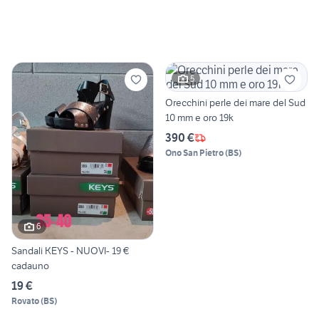
5
Orecchini perle dei mare del Sud
10 mm e oro 19k
390 €
Ono San Pietro
(
BS
)
6
Sandali KEYS - NUOVI- 19 €
cadauno
19 €
Rovato
(
BS
)