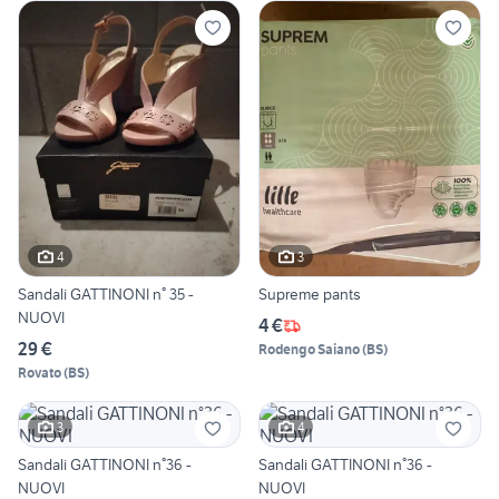
4
3
Sandali GATTINONI n° 35 -
Supreme pants
NUOVI
4 €
29 €
Rodengo Saiano
(
BS
)
Rovato
(
BS
)
3
4
Sandali GATTINONI n°36 -
Sandali GATTINONI n°36 -
NUOVI
NUOVI