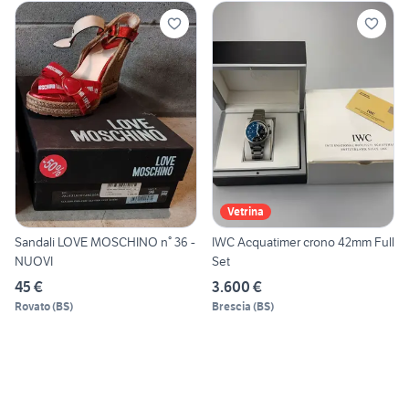
Vetrina
Sandali LOVE MOSCHINO n° 36 -
IWC Acquatimer crono 42mm Full
NUOVI
Set
45 €
3.600 €
Rovato
(
BS
)
Brescia
(
BS
)