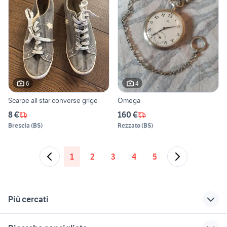
6
4
Scarpe all star converse grige
Omega
8 €
160 €
Brescia
(
BS
)
Rezzato
(
BS
)
1
2
3
4
5
Più cercati
Correlati
Richerche simili
Suggerimenti