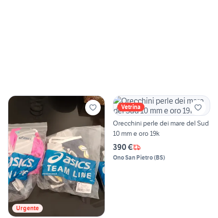
Vetrina
Orecchini perle dei mare del Sud
10 mm e oro 19k
390 €
Ono San Pietro
(
BS
)
Urgente