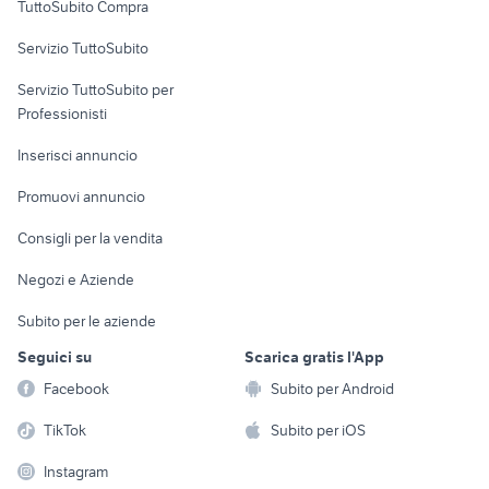
TuttoSubito Compra
commerciali
Servizio TuttoSubito
elettronica
per la casa e la
sports e hobby
Servizio TuttoSubito per
persona
Informatica
Animali
Professionisti
Arredamento e
Console e
Accessori per
Casalinghi
Inserisci annuncio
Videogiochi
animali
Elettrodomestici
Promuovi annuncio
Audio/Video
Musica e Film
Giardino e Fai da te
Consigli per la vendita
Fotografia
Libri e Riviste
Abbigliamento e
Negozi e Aziende
Telefonia
Strumenti Musicali
Accessori
Subito per le aziende
Sports
Tutto per i bambini
Seguici su
Scarica gratis l'App
Biciclette
Facebook
Subito per Android
Collezionismo
TikTok
Subito per iOS
Instagram