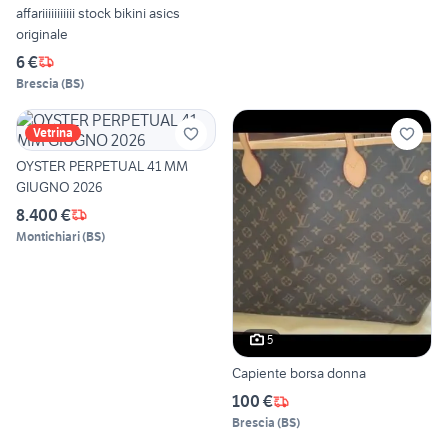
affariiiiiiiiiii stock bikini asics
originale
6 €
Brescia
(
BS
)
Vetrina
OYSTER PERPETUAL 41 MM
GIUGNO 2026
8.400 €
Montichiari
(
BS
)
5
Capiente borsa donna
100 €
Brescia
(
BS
)