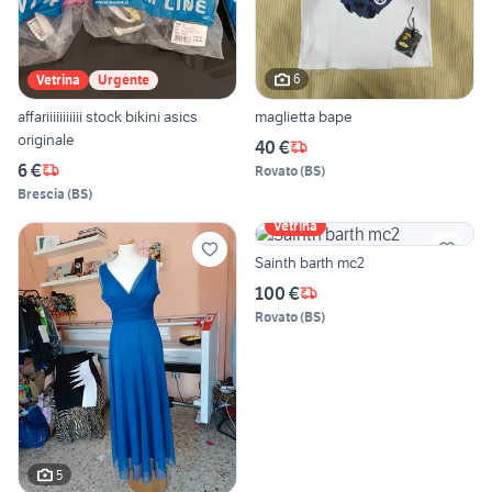
6
Vetrina
Urgente
affariiiiiiiiiii stock bikini asics
maglietta bape
originale
40 €
6 €
Rovato
(
BS
)
Brescia
(
BS
)
Vetrina
Sainth barth mc2
100 €
Rovato
(
BS
)
5