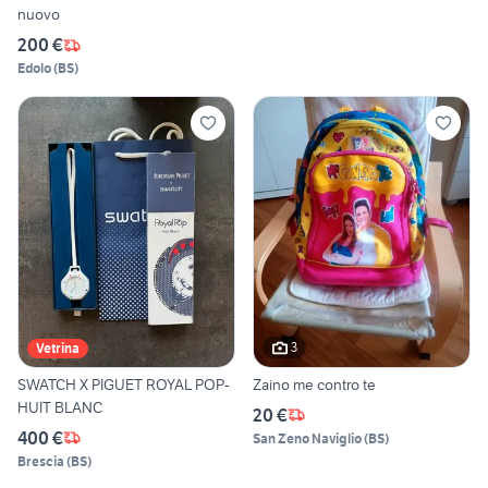
nuovo
200 €
Edolo
(
BS
)
3
Vetrina
SWATCH X PIGUET ROYAL POP-
Zaino me contro te
HUIT BLANC
20 €
400 €
San Zeno Naviglio
(
BS
)
Brescia
(
BS
)