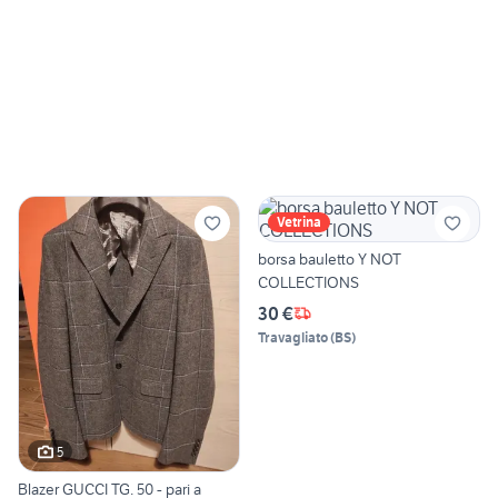
Vetrina
borsa bauletto Y NOT
COLLECTIONS
30 €
Travagliato
(
BS
)
5
Blazer GUCCI TG. 50 - pari a