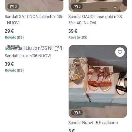
3
6
Sandali GATTINONI bianchi n°36
Sandali GAUDI' rose gold n°38,
- NUOVI
39 e 40 -NUOVI
29 €
39 €
Rovato
(
BS
)
Rovato
(
BS
)
6
Sandali Liu Jo n°36 NUOVI
39 €
Rovato
(
BS
)
6
Sandali Nuovi - 5 € cadauno
5 €