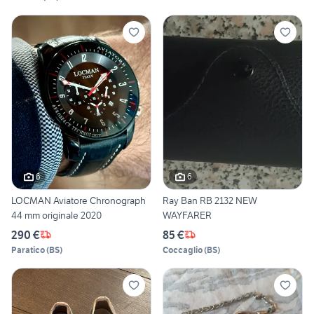
6
6
LOCMAN Aviatore Chronograph
Ray Ban RB 2132 NEW
44 mm originale 2020
WAYFARER
290 €
85 €
Paratico
(
BS
)
Coccaglio
(
BS
)