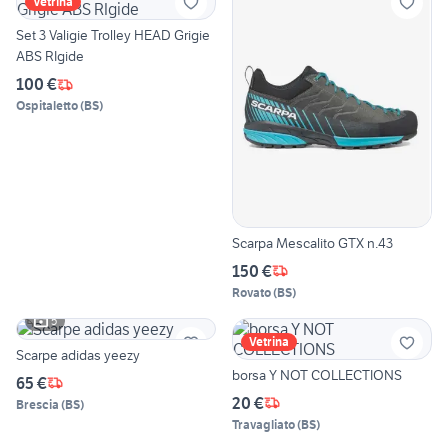
Vetrina
Set 3 Valigie Trolley HEAD Grigie
ABS RIgide
100 €
Ospitaletto
(
BS
)
Scarpa Mescalito GTX n.43
150 €
Rovato
(
BS
)
5
Vetrina
Scarpe adidas yeezy
borsa Y NOT COLLECTIONS
65 €
20 €
Brescia
(
BS
)
Travagliato
(
BS
)