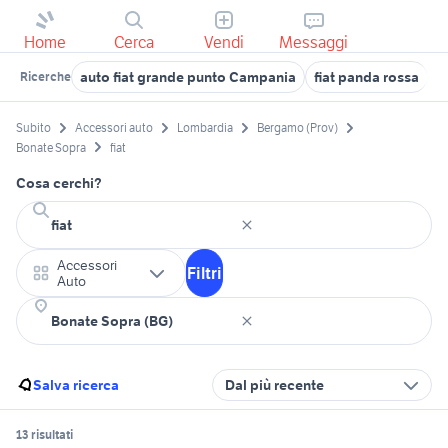
Home
Cerca
Vendi
Messaggi
auto fiat grande punto Campania
fiat panda rossa
f
Ricerche
Subito
Accessori auto
Lombardia
Bergamo (Prov)
Bonate Sopra
fiat
Cosa cerchi?
Accessori
Filtri
Auto
Salva ricerca
Dal più recente
13 risultati