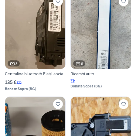
3
6
Centralina bluetooth Fiat/Lancia
Ricambi auto
135 €
Bonate Sopra
(
BG
)
Bonate Sopra
(
BG
)