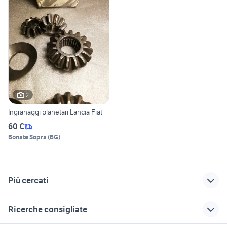
2
Ingranaggi planetari Lancia Fiat
60 €
Bonate Sopra
(
BG
)
Più cercati
Correlati
Richerche simili
Suggerimenti
Ricerche consigliate
fiat Triggiano
copricerchi fiat
toyota rav4