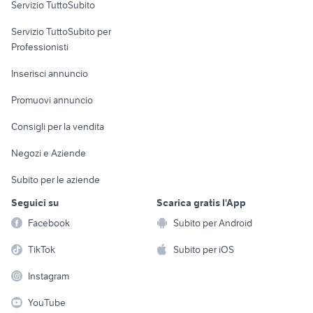
Servizio TuttoSubito
elettronica
per la casa e la
sports e hobby
Servizio TuttoSubito per
persona
Informatica
Animali
Professionisti
Arredamento e
Console e
Accessori per
Casalinghi
Inserisci annuncio
Videogiochi
animali
Elettrodomestici
Promuovi annuncio
Audio/Video
Musica e Film
Giardino e Fai da te
Consigli per la vendita
Fotografia
Libri e Riviste
Abbigliamento e
Negozi e Aziende
Telefonia
Strumenti Musicali
Accessori
Subito per le aziende
Sports
Tutto per i bambini
Seguici su
Scarica gratis l'App
Biciclette
Facebook
Subito per Android
Collezionismo
TikTok
Subito per iOS
Instagram
YouTube