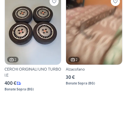
2
2
CERCHI ORIGINALI UNO TURBO
Alzacofano
I.E
30 €
400 €
Bonate Sopra
(
BG
)
Bonate Sopra
(
BG
)