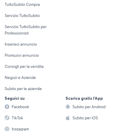
TuttoSubito Compra
commerciali
Servizio TuttoSubito
elettronica
per la casa e la
sports e hobby
Servizio TuttoSubito per
persona
Informatica
Animali
Professionisti
Arredamento e
Console e
Accessori per
Casalinghi
Inserisci annuncio
Videogiochi
animali
Elettrodomestici
Promuovi annuncio
Audio/Video
Musica e Film
Giardino e Fai da te
Consigli per la vendita
Fotografia
Libri e Riviste
Abbigliamento e
Negozi e Aziende
Telefonia
Strumenti Musicali
Accessori
Subito per le aziende
Sports
Tutto per i bambini
Seguici su
Scarica gratis l'App
Biciclette
Facebook
Subito per Android
Collezionismo
TikTok
Subito per iOS
Instagram