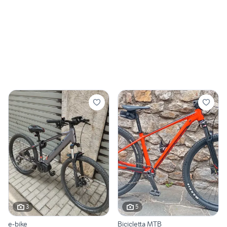
3
5
e-bike
Bicicletta MTB