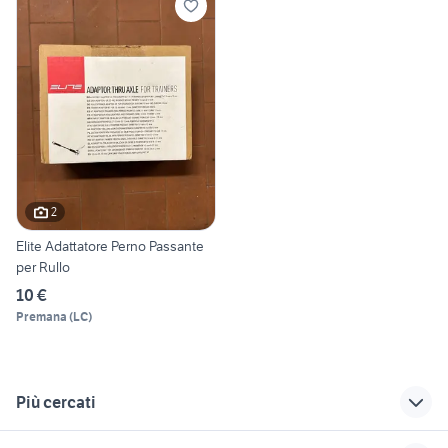
2
Elite Adattatore Perno Passante
per Rullo
10 €
Premana
(
LC
)
Più cercati
Correlati
Richerche simili
Suggerimenti