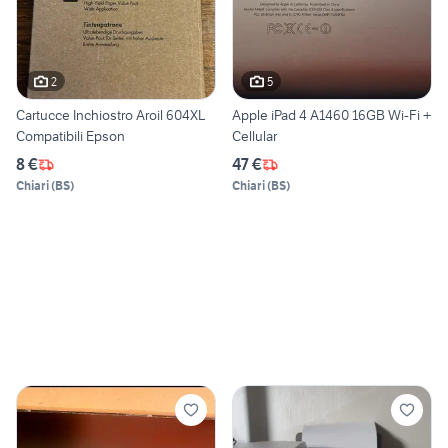
2
5
Cartucce Inchiostro Aroil 604XL
Apple iPad 4 A1460 16GB Wi-Fi +
Compatibili Epson
Cellular
8 €
47 €
Chiari
(
BS
)
Chiari
(
BS
)