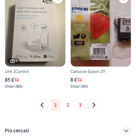
3
Link 1Control
Cartucce Epson 29
85 €
8 €
Chiari
(
BS
)
Chiari
(
BS
)
1
2
3
Più cercati