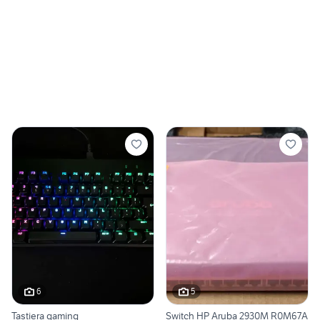
6
5
Tastiera gaming
Switch HP Aruba 2930M R0M67A