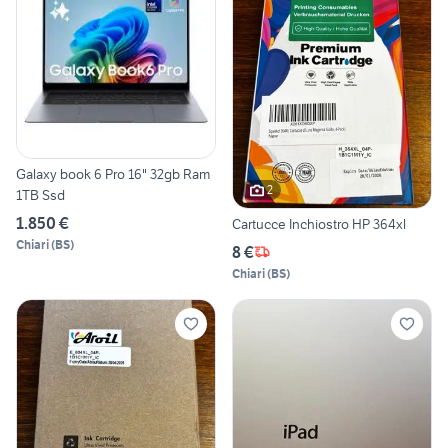
Galaxy book 6 Pro 16" 32gb Ram
2
1TB Ssd
1.850 €
Cartucce Inchiostro HP 364xl
Chiari
(
BS
)
8 €
Chiari
(
BS
)