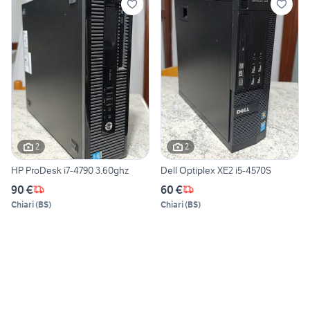
2
2
HP ProDesk i7-4790 3.60ghz
Dell Optiplex XE2 i5-4570S
90 €
60 €
Chiari
(
BS
)
Chiari
(
BS
)