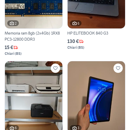
2
6
Memoria ram 8gb (2x4Gb) 1RX8
HP ELITEBOOK 840 G3
PC3-12800 DDR3
130 €
15 €
Chiari
(
BS
)
Chiari
(
BS
)
6
3