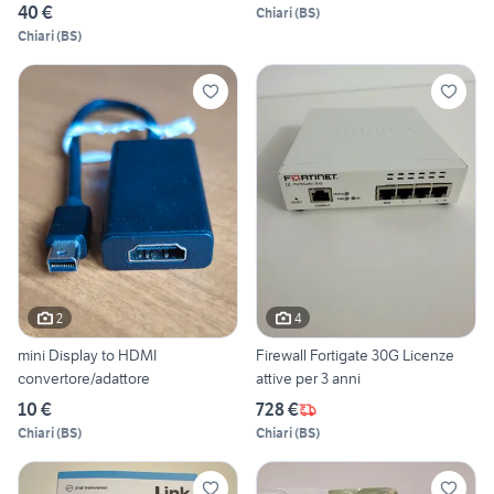
40 €
Chiari
(
BS
)
Chiari
(
BS
)
2
4
mini Display to HDMI
Firewall Fortigate 30G Licenze
convertore/adattore
attive per 3 anni
10 €
728 €
Chiari
(
BS
)
Chiari
(
BS
)