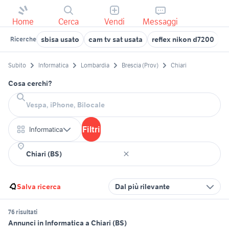
Home
Cerca
Vendi
Messaggi
sbisa usato
cam tv sat usata
reflex nikon d7200
t
Ricerche
Subito
Informatica
Lombardia
Brescia (Prov)
Chiari
Cosa cerchi?
Filtri
Informatica
Salva ricerca
Dal più rilevante
76 risultati
Annunci in Informatica a Chiari (BS)