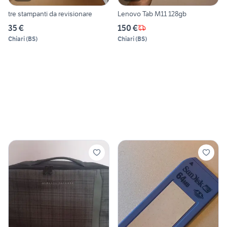
tre stampanti da revisionare
Lenovo Tab M11 128gb
35 €
150 €
Chiari
(
BS
)
Chiari
(
BS
)