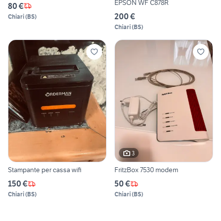
EPSON WF C878R
80 €
200 €
Chiari
(
BS
)
Chiari
(
BS
)
3
Stampante per cassa wifi
FritzBox 7530 modem
150 €
50 €
Chiari
(
BS
)
Chiari
(
BS
)