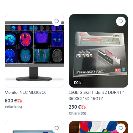
5
Monitor NEC MD302C6
16GB G.Skill Trident Z DDR4 F4-
3600CL15D-16GTZ
600 €
250 €
Chiari
(
BS
)
Chiari
(
BS
)