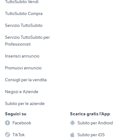
TuttoSubito Vendi
Uffici e Locali
TuttoSubito Compra
commerciali
Servizio TuttoSubito
elettronica
per la casa e la
sports e hobby
Servizio TuttoSubito per
persona
Informatica
Animali
Professionisti
Arredamento e
Console e
Accessori per
Casalinghi
Inserisci annuncio
Videogiochi
animali
Elettrodomestici
Promuovi annuncio
Audio/Video
Musica e Film
Giardino e Fai da te
Consigli per la vendita
Fotografia
Libri e Riviste
Abbigliamento e
Negozi e Aziende
Telefonia
Strumenti Musicali
Accessori
Subito per le aziende
Sports
Tutto per i bambini
Seguici su
Scarica gratis l'App
Biciclette
Facebook
Subito per Android
Collezionismo
TikTok
Subito per iOS