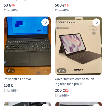
53 €
500 €
Chiari
(
BS
)
Chiari
(
BS
)
4
5
Pc portatile Lenovo
Cover tastiera combo touch
logitech ipad pro 13”
150 €
200 €
Chiari
(
BS
)
Chiari
(
BS
)