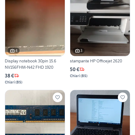
4
3
Display notebook 30pin 15.6
stampante HP Officejet 2620
NV156FHM-N42 FHD 1920
50 €
38 €
Chiari
(
BS
)
Chiari
(
BS
)