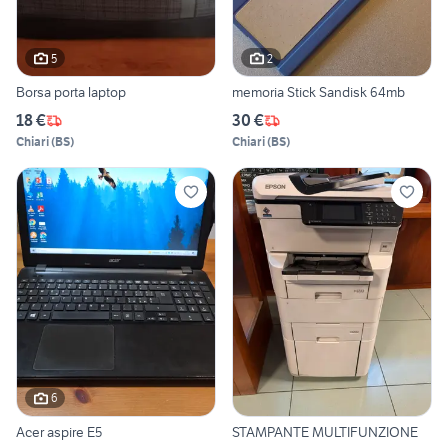
5
2
Borsa porta laptop
memoria Stick Sandisk 64mb
18 €
30 €
Chiari
(
BS
)
Chiari
(
BS
)
6
Acer aspire E5
STAMPANTE MULTIFUNZIONE