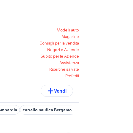
Modelli auto
Magazine
Consigli per la vendita
Negozi e Aziende
Subito per le Aziende
Assistenza
Ricerche salvate
Preferiti
Vendi
lombardia
carrello nautica Bergamo provincia
carrello nautica B