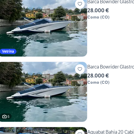
Barca Bowrider Glastr
28.000 €
Como
(
CO
)
Vetrina
Barca Bowrider Glastr
28.000 €
Como
(
CO
)
6
Aquabat Bahia 20 Cab