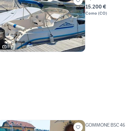
15.200 €
Como
(
CO
)
6
GOMMONE BSC 46