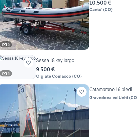
10.500 €
Cantu'
(
CO
)
6
Sessa 18 key largo
9.500 €
6
Olgiate Comasco
(
CO
)
Catamarano 16 piedi
Gravedona ed Uniti
(
CO