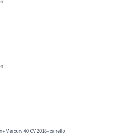
on
on
in+Mercury 40 CV 2018+carrello