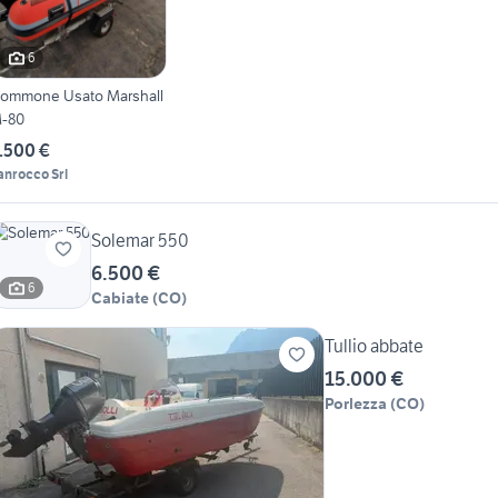
6
ommone Usato Marshall
-80
.500 €
anrocco Srl
Solemar 550
6.500 €
6
Cabiate
(
CO
)
Tullio abbate
15.000 €
Porlezza
(
CO
)