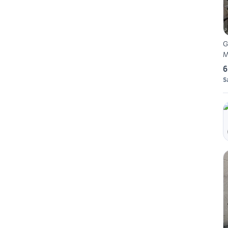
G
M
6
S