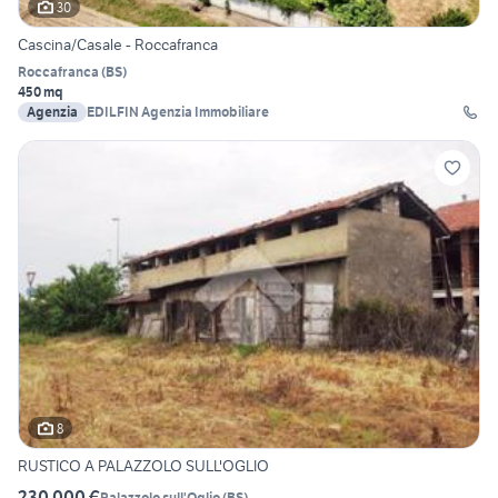
30
Cascina/Casale - Roccafranca
Roccafranca
(
BS
)
450 mq
Agenzia
EDILFIN Agenzia Immobiliare
8
RUSTICO A PALAZZOLO SULL'OGLIO
230.000 €
Palazzolo sull'Oglio
(
BS
)