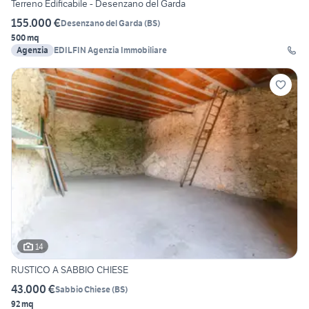
Terreno Edificabile - Desenzano del Garda
155.000 €
Desenzano del Garda
(
BS
)
500 mq
Agenzia
EDILFIN Agenzia Immobiliare
14
RUSTICO A SABBIO CHIESE
43.000 €
Sabbio Chiese
(
BS
)
92 mq