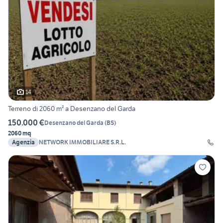
14
Terreno di 2060 m² a Desenzano del Garda
150.000 €
Desenzano del Garda
(
BS
)
2060 mq
Agenzia
NETWORK IMMOBILIARE S.R.L.