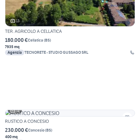
13
TER. AGRICOLO A CELLATICA
180.000 €
Cellatica
(
BS
)
7935 mq
Agenzia
TECNORETE - STUDIO GUSSAGO SRL
14
RUSTICO A CONCESIO
230.000 €
Concesio
(
BS
)
400 mq