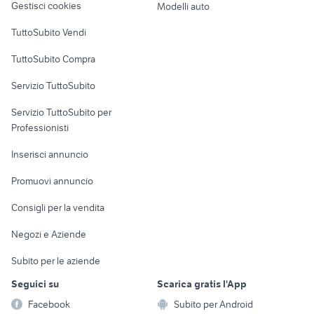
vendita terreni
Gestisci cookies
Modelli auto
privato taranto e
privato Belluno
Case vacanza
provincia
provincia
TuttoSubito Vendi
Uffici e Locali
TuttoSubito Compra
commerciali
Servizio TuttoSubito
elettronica
per la casa e la
sports e hobby
Servizio TuttoSubito per
persona
Informatica
Animali
Professionisti
Arredamento e
Console e
Accessori per
Casalinghi
Inserisci annuncio
Videogiochi
animali
Elettrodomestici
Promuovi annuncio
Audio/Video
Musica e Film
Giardino e Fai da te
Consigli per la vendita
Fotografia
Libri e Riviste
Abbigliamento e
Negozi e Aziende
Telefonia
Strumenti Musicali
Accessori
Subito per le aziende
Sports
Tutto per i bambini
Seguici su
Scarica gratis l'App
Biciclette
Facebook
Subito per Android