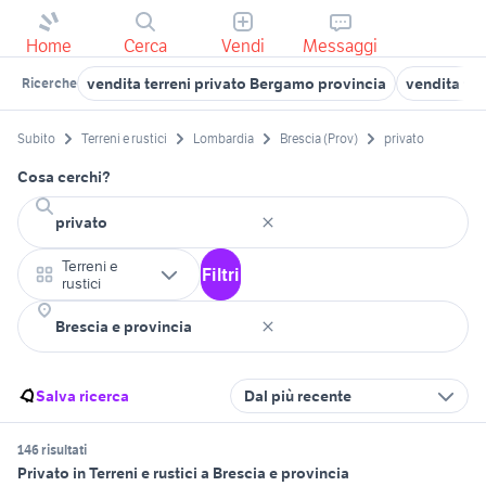
Home
Cerca
Vendi
Messaggi
vendita terreni privato Bergamo provincia
vendita ter
Ricerche
Subito
Terreni e rustici
Lombardia
Brescia (Prov)
privato
Cosa cerchi?
Terreni e
Filtri
rustici
Salva ricerca
Dal più recente
146 risultati
Privato in Terreni e rustici a Brescia e provincia