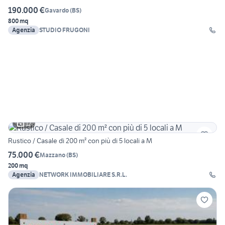
190.000 €
Gavardo
(
BS
)
800 mq
Agenzia
STUDIO FRUGONI
12
Rustico / Casale di 200 m² con più di 5 locali a M
75.000 €
Mazzano
(
BS
)
200 mq
Agenzia
NETWORK IMMOBILIARE S.R.L.