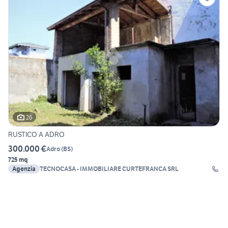
26
RUSTICO A ADRO
300.000 €
Adro
(
BS
)
725 mq
Agenzia
TECNOCASA - IMMOBILIARE CURTEFRANCA SRL