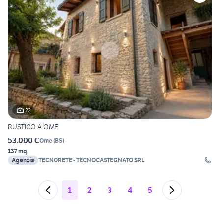
22
RUSTICO A OME
53.000 €
Ome
(
BS
)
137 mq
Agenzia
TECNORETE - TECNOCASTEGNATO SRL
1
2
3
4
5