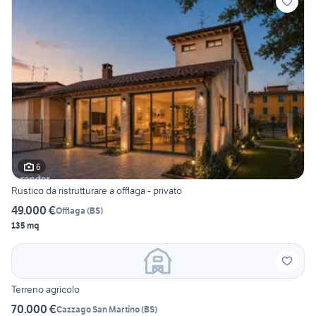
6
Rustico da ristrutturare a offlaga - privato
49.000 €
Offlaga
(
BS
)
135 mq
Terreno agricolo
70.000 €
Cazzago San Martino
(
BS
)