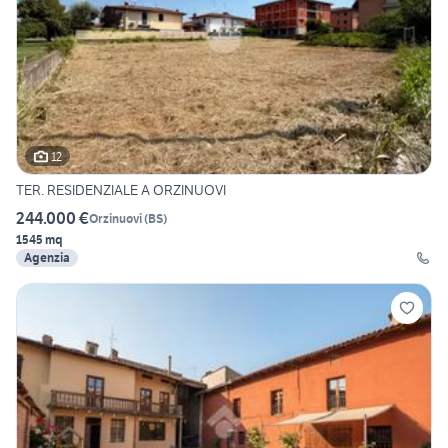
12
TER. RESIDENZIALE A ORZINUOVI
244.000 €
Orzinuovi
(
BS
)
1545 mq
Agenzia