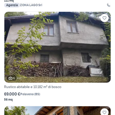
111 mq
Agenzia
ZONA LAGO Srl
6
Rustico abitabile e 10.182 m² di bosco
69.000 €
Polaveno
(
BS
)
56 mq