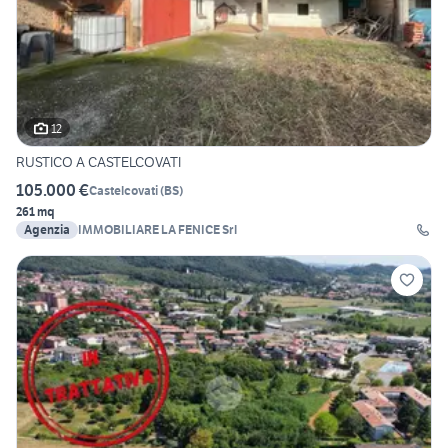
12
RUSTICO A CASTELCOVATI
105.000 €
Castelcovati
(
BS
)
261 mq
Agenzia
IMMOBILIARE LA FENICE Srl