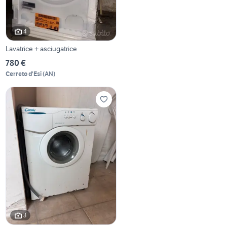
4
Lavatrice + asciugatrice
780 €
Cerreto d'Esi
(
AN
)
3