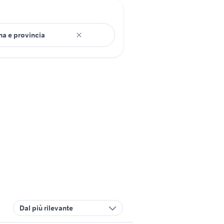
Dal più rilevante