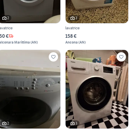
2
3
avatrice
lavatrice
50 €
158 €
alconara Marittima
(
AN
)
Ancona
(
AN
)
2
3