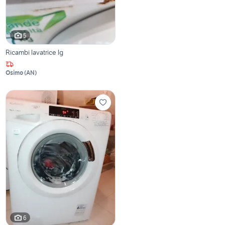
5
Ricambi lavatrice lg
Osimo
(
AN
)
6