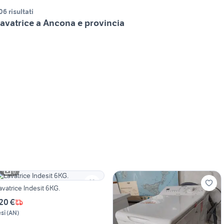
06 risultati
avatrice a Ancona e provincia
6
avatrice Indesit 6KG.
20 €
esi
(
AN
)