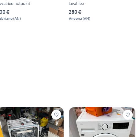
avatrice hotpoint
lavatrice
00 €
280 €
abriano
(
AN
)
Ancona
(
AN
)