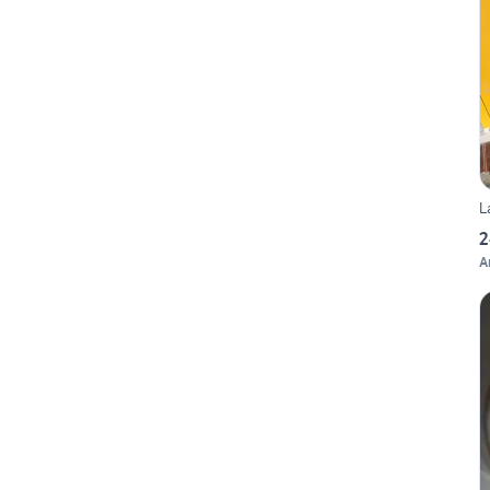
L
2
A