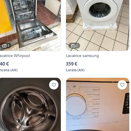
4
2
avatrice Whirpool
Lavatrice samsung
40 €
359 €
ncona
(
AN
)
Loreto
(
AN
)