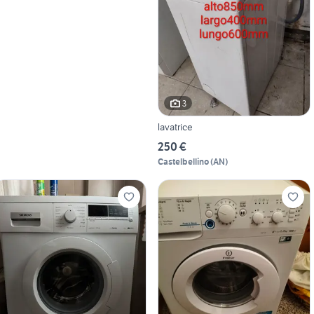
3
lavatrice
250 €
Castelbellino
(
AN
)