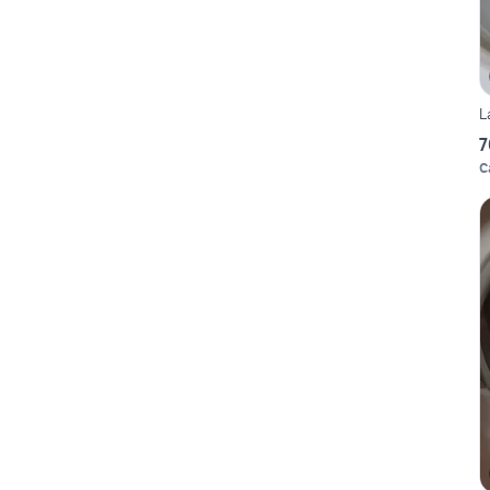
L
7
C