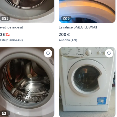
2
5
avatrice indesit
Lavatrice SMEG LBW60IT
0 €
200 €
astelplanio
(
AN
)
Ancona
(
AN
)
5