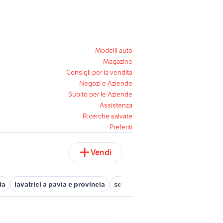
Modelli auto
Magazine
Consigli per la vendita
Negozi e Aziende
Subito per le Aziende
Assistenza
Ricerche salvate
Preferiti
Vendi
ia
lavatrici a pavia e provincia
scheda lavatrice indesit
scheda