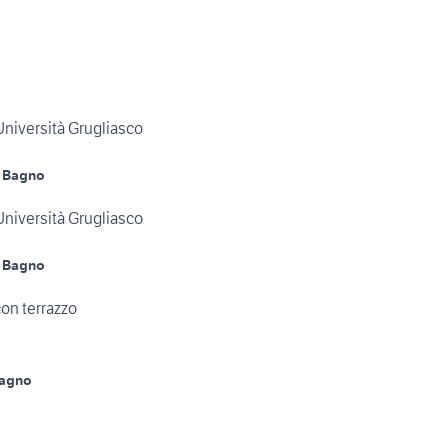
Università Grugliasco
 Bagno
Università Grugliasco
 Bagno
con terrazzo
Bagno