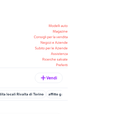
Modelli auto
Magazine
Consigli per la vendita
Negozi e Aziende
Subito per le Aziende
Assistenza
Ricerche salvate
Preferiti
Vendi
ita locali Rivalta di Torino
affitto garage magazzino Torino provin