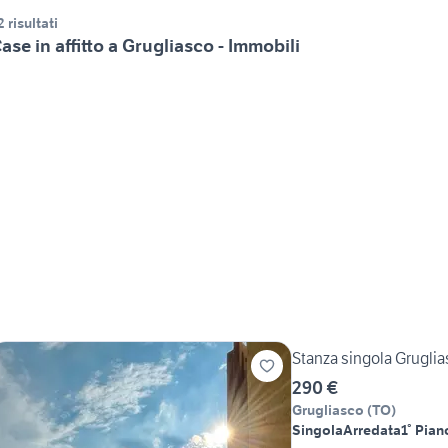
2 risultati
ase in affitto a Grugliasco - Immobili
Stanza singola Grugli
290 €
Grugliasco
(
TO
)
Singola
Arredata
1° Pian