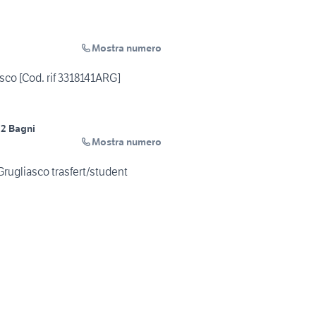
Mostra numero
co [Cod. rif 3318141ARG]
o
2 Bagni
Mostra numero
rugliasco trasfert/student