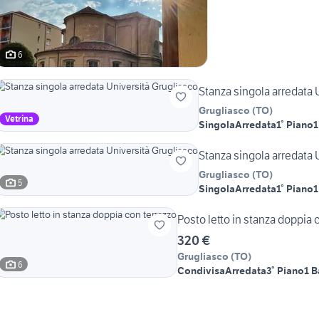
6
Stanza singola arredata 
Grugliasco
(
TO
)
Vetrina
Singola
Arredata
1° Piano
1
Stanza singola arredata 
Grugliasco
(
TO
)
5
Singola
Arredata
1° Piano
1
Posto letto in stanza doppia 
320 €
Grugliasco
(
TO
)
6
Condivisa
Arredata
3° Piano
1 