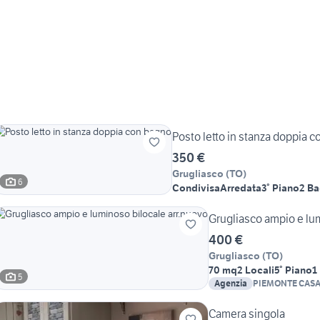
Posto letto in stanza doppia 
350 €
Grugliasco
(
TO
)
6
Condivisa
Arredata
3° Piano
2 Ba
Grugliasco ampio e lu
400 €
Grugliasco
(
TO
)
70 mq
2 Locali
5° Piano
1
5
Agenzia
PIEMONTE CAS
Camera singola