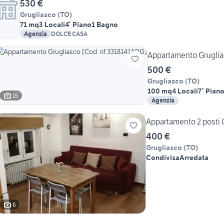
530 €
Grugliasco
(
TO
)
71 mq
3 Locali
4° Piano
1 Bagno
Agenzia
DOLCE CASA
Appartamento Gruglias
500 €
Grugliasco
(
TO
)
100 mq
4 Locali
7° Pian
15
Agenzia
Appartamento 2 posti G
400 €
Grugliasco
(
TO
)
Condivisa
Arredata
6