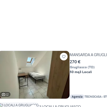
MANSARDA A GRUGL
270 €
Grugliasco
(
TO
)
50 mq
3 Locali
12
Agenzia
TECNOCASA - S
SAS
3 LOCALI A GRUGLIASCO