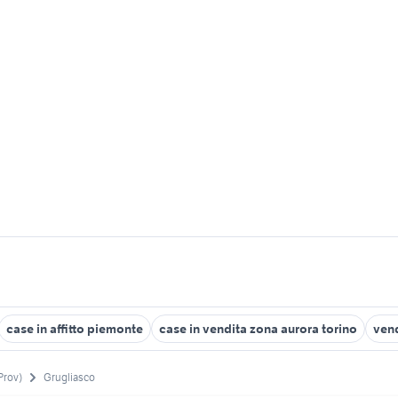
case in affitto piemonte
case in vendita zona aurora torino
vend
Prov)
Grugliasco