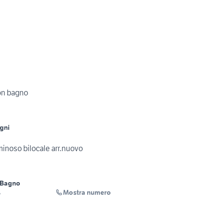
con bagno
gni
minoso bilocale arr.nuovo
 Bagno
Mostra numero
A