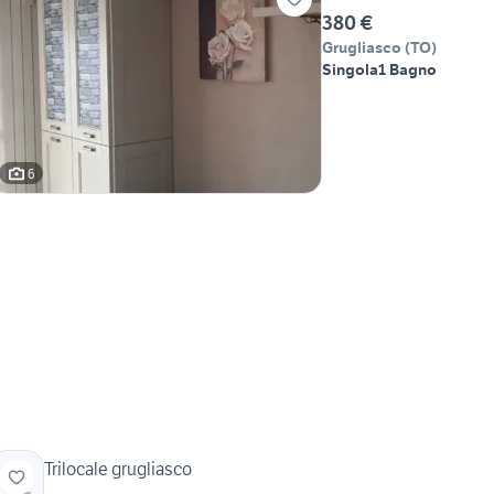
380 €
Grugliasco
(
TO
)
Singola
1 Bagno
6
Trilocale grugliasco