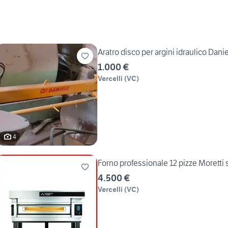
Aratro disco per argini idraulico Dani
1.000 €
Vercelli
(
VC
)
4
Forno professionale 12 pizze Moretti 
4.500 €
Vercelli
(
VC
)