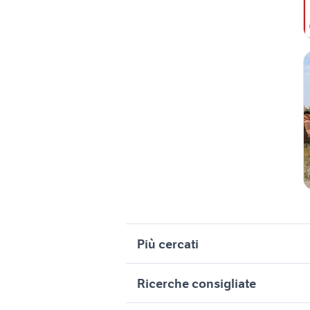
Più cercati
Correlati
R
Ricerche consigliate
case in vendita campobasso
c
lavoro villabate
fiat punto