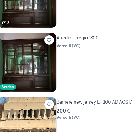
3
Arredi di pregio ' 800
Vercelli
(
VC
)
Vetrina
Barriere new jersey ET 100 AD AOS
200 €
Vercelli
(
VC
)