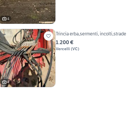
4
Trincia erba,sermenti, incolti,strade
1.200 €
Vercelli
(
VC
)
4