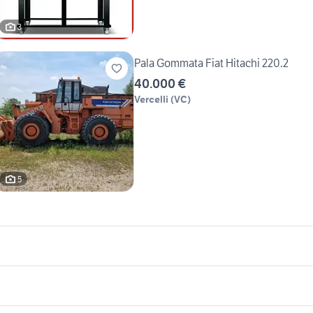
3
Pala Gommata Fiat Hitachi 220.2
40.000 €
Vercelli
(
VC
)
5
icherche simili
Suggerimenti
agiva mito 125 usata
offerte lavoro cagliari
 gpl
ktm 125 duke moto
lavoro ladispoli