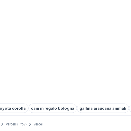
toyota corolla
cani in regalo bologna
gallina araucana animali
Vercelli (Prov)
Vercelli