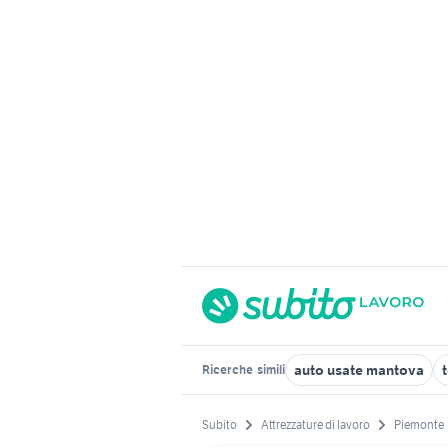
auto usate mantova
Ricerche
simili
Subito
Attrezzature di lavoro
Piemonte