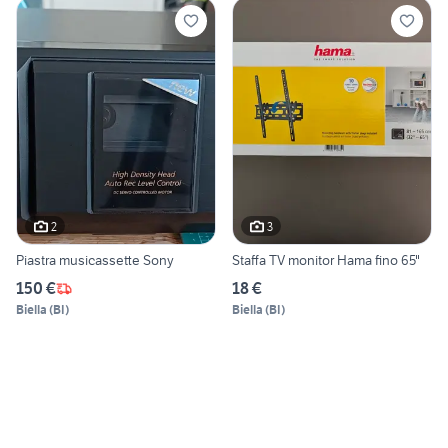
2
3
Piastra musicassette Sony
Staffa TV monitor Hama fino 65"
150 €
18 €
Biella
(
BI
)
Biella
(
BI
)