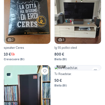
2
3
speaker Ceres
lg 55 pollici oled
10 €
800 €
Crevacuore
(
BI
)
Biella
(
BI
)
3
Tv Roadstar.
50 €
Biella
(
BI
)