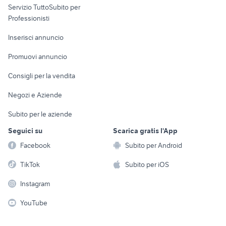
Servizio TuttoSubito per
persona
Informatica
Animali
Professionisti
Arredamento e
Console e
Accessori per
Casalinghi
Inserisci annuncio
Videogiochi
animali
Elettrodomestici
Promuovi annuncio
Audio/Video
Musica e Film
Giardino e Fai da te
Consigli per la vendita
Fotografia
Libri e Riviste
Abbigliamento e
Negozi e Aziende
Telefonia
Strumenti Musicali
Accessori
Subito per le aziende
Sports
Tutto per i bambini
Seguici su
Scarica gratis l'App
Biciclette
Facebook
Subito per Android
Collezionismo
TikTok
Subito per iOS
Instagram
YouTube