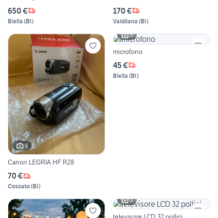
650 €
170 €
Biella
(
BI
)
Valdilana
(
BI
)
5
microfono
45 €
Biella
(
BI
)
6
Canon LEGRIA HF R28
70 €
Cossato
(
BI
)
3
televisore LCD 32 pollici