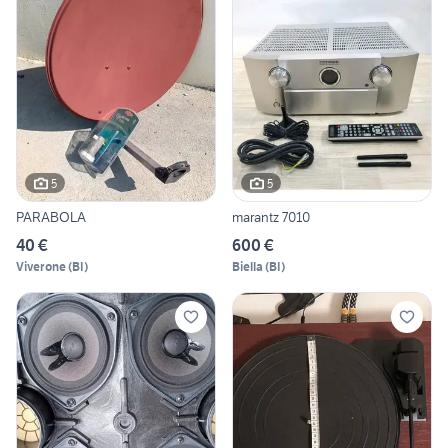
5
5
PARABOLA
marantz 7010
40 €
600 €
Viverone
(
BI
)
Biella
(
BI
)