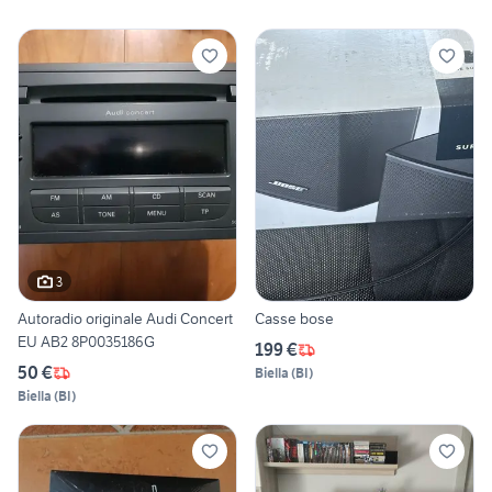
3
Autoradio originale Audi Concert
Casse bose
EU AB2 8P0035186G
199 €
50 €
Biella
(
BI
)
Biella
(
BI
)