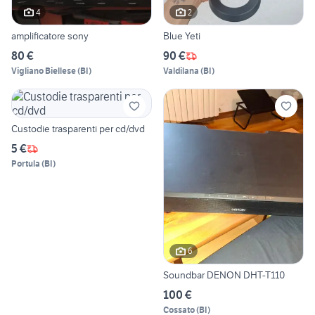
4
2
amplificatore sony
Blue Yeti
80 €
90 €
Vigliano Biellese
(
BI
)
Valdilana
(
BI
)
Custodie trasparenti per cd/dvd
5 €
Portula
(
BI
)
6
Soundbar DENON DHT-T110
100 €
Cossato
(
BI
)