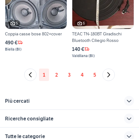
5
6
Coppia casse bose 802+cover
TEAC TN-180BT Giradischi
Bluetooth Ciliegio Rosso
490 €
140 €
Biella
(
BI
)
Valdilana
(
BI
)
1
2
3
4
5
Più cercati
Correlati
Richerche simili
Suggerimenti
Ricerche consigliate
lavoro gioia tauro
offerte di lavoro a
akita inu cucciolo
parma
gommone 7 metri
golf 8 gti
appartamenti
case in affitto
Tutte le categorie
senigallia
casa vacanza tortora
pompei