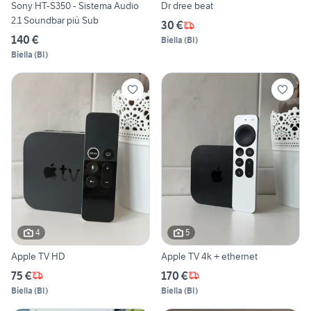
Sony HT-S350 - Sistema Audio
Dr dree beat
2.1 Soundbar più Sub
30 €
140 €
Biella
(
BI
)
Biella
(
BI
)
4
5
Apple TV HD
Apple TV 4k + ethernet
75 €
170 €
Biella
(
BI
)
Biella
(
BI
)