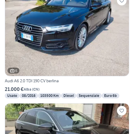
6
Audi A6 2.0 TDI 190 CV berlina
21.000 €
Alba
(
CN
)
Usato
08/2016
103500 Km
Diesel
Sequenziale
Euro 6b