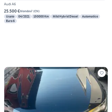
Audi A6
25.500 €
Mondovi'
(
CN
)
Usato
04/2021
150000 Km
Mild Hybrid Diesel
Automatico
Euro 6