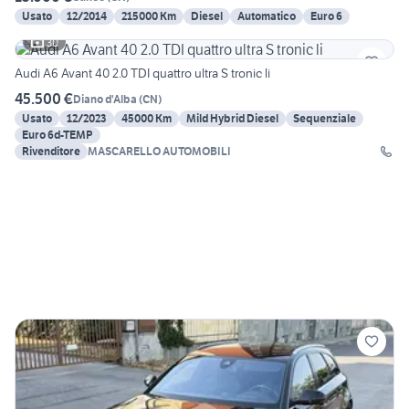
Usato
12/2014
215000 Km
Diesel
Automatico
Euro 6
30
Audi A6 Avant 40 2.0 TDI quattro ultra S tronic li
45.500 €
Diano d'Alba
(
CN
)
Usato
12/2023
45000 Km
Mild Hybrid Diesel
Sequenziale
Euro 6d-TEMP
Rivenditore
MASCARELLO AUTOMOBILI