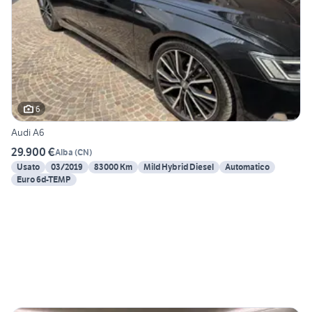
6
Audi A6
29.900 €
Alba
(
CN
)
Usato
03/2019
83000 Km
Mild Hybrid Diesel
Automatico
Euro 6d-TEMP