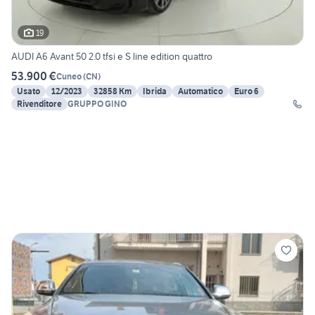
19
AUDI A6 Avant 50 2.0 tfsi e S line edition quattro
53.900 €
Cuneo
(
CN
)
Usato
12/2023
32858 Km
Ibrida
Automatico
Euro 6
Rivenditore
GRUPPO GINO