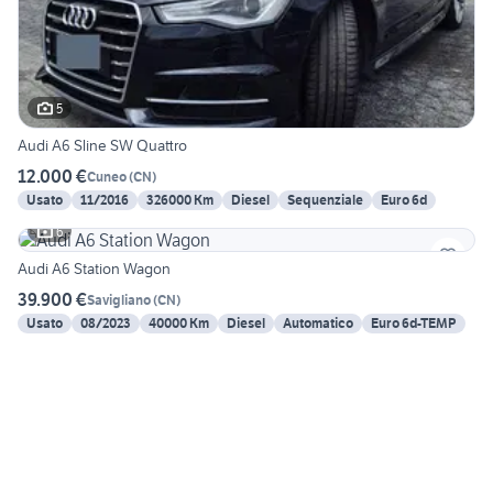
5
Audi A6 Sline SW Quattro
12.000 €
Cuneo
(
CN
)
Usato
11/2016
326000 Km
Diesel
Sequenziale
Euro 6d
6
Audi A6 Station Wagon
39.900 €
Savigliano
(
CN
)
Usato
08/2023
40000 Km
Diesel
Automatico
Euro 6d-TEMP