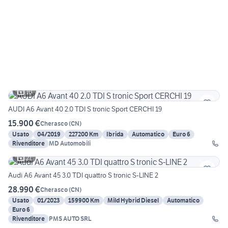
10
AUDI A6 Avant 40 2.0 TDI S tronic Sport CERCHI 19
15.900 €
Cherasco
(
CN
)
Usato
04/2019
227200 Km
Ibrida
Automatico
Euro 6
Rivenditore
MD Automobili
21
Audi A6 Avant 45 3.0 TDI quattro S tronic S-LINE 2
28.990 €
Cherasco
(
CN
)
Usato
01/2023
159900 Km
Mild Hybrid Diesel
Automatico
Euro 6
Rivenditore
PMS AUTO SRL