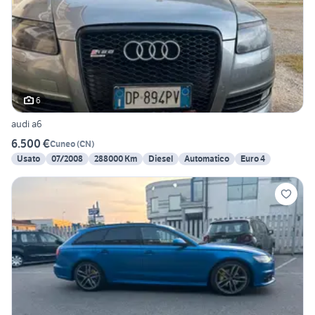
6
audi a6
6.500 €
Cuneo
(
CN
)
Usato
07/2008
288000 Km
Diesel
Automatico
Euro 4