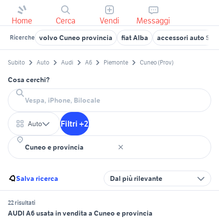
Home
Cerca
Vendi
Messaggi
volvo Cuneo provincia
fiat Alba
accessori auto Sal
Ricerche
Subito
Auto
Audi
A6
Piemonte
Cuneo (Prov)
Cosa cerchi?
Filtri +2
Auto
Salva ricerca
Dal più rilevante
22 risultati
AUDI A6 usata in vendita a Cuneo e provincia