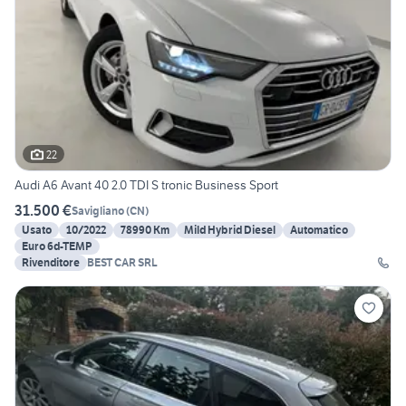
22
Audi A6 Avant 40 2.0 TDI S tronic Business Sport
31.500 €
Savigliano
(
CN
)
Usato
10/2022
78990 Km
Mild Hybrid Diesel
Automatico
Euro 6d-TEMP
Rivenditore
BEST CAR SRL