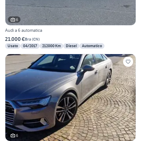
6
Audi a 6 automatica
21.000 €
Bra
(
CN
)
Usato
04/2017
212000 Km
Diesel
Automatico
6