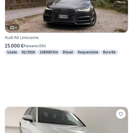
6
Audi A6 Limousine
25.000 €
Fossano
(
CN
)
Usato
01/2016
148000 Km
Diesel
Sequenziale
Euro 6b