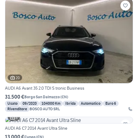
20
AUDI A6 Avant 35 2.0 TDI S tronic Business
31.500 €
Borgo San Dalmazzo
(
CN
)
Usato
09/2020
104000 Km
Ibrida
Automatico
Euro 6
Rivenditore
BOSCO AUTO SRL
6
AUDI A6 C7 2014 Avant Ultra Sline
13.000 €
Cuneo
(
CN
)