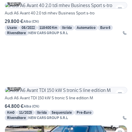
24
Audi A6 Avant 40 2.0 tdi mhev Business Sport s-tro
29.800 €
Alba
(
CN
)
Usato
08/2022
118400 Km
Ibrida
Automatico
Euro 6
Rivenditore
NEW CARS GROUP S.R.L
28
Audi A6 Avant TDI 150 kW S tronic S line edition M
64.800 €
Alba
(
CN
)
Km0
11/2025
Ibrida
Sequenziale
Pre-Euro
Rivenditore
NEW CARS GROUP S.R.L