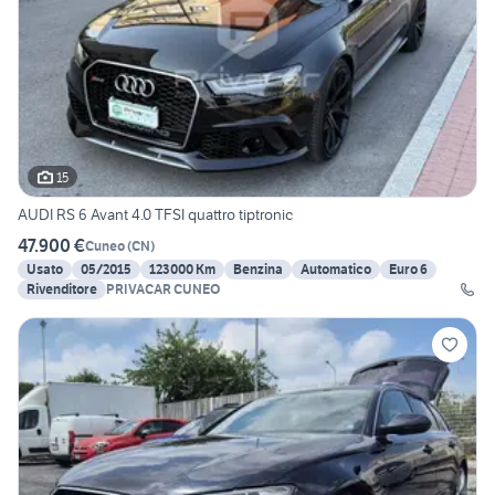
15
AUDI RS 6 Avant 4.0 TFSI quattro tiptronic
47.900 €
Cuneo
(
CN
)
Usato
05/2015
123000 Km
Benzina
Automatico
Euro 6
Rivenditore
PRIVACAR CUNEO