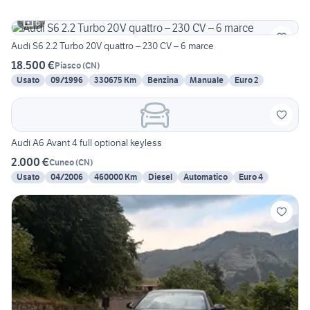
6
Audi S6 2.2 Turbo 20V quattro – 230 CV – 6 marce
18.500 €
Piasco
(
CN
)
Usato
09/1996
330675 Km
Benzina
Manuale
Euro 2
Audi A6 Avant 4 full optional keyless
2.000 €
Cuneo
(
CN
)
Usato
04/2006
460000 Km
Diesel
Automatico
Euro 4