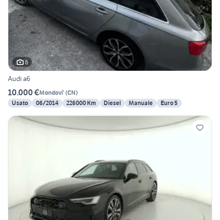
6
Audi a6
10.000 €
Mondovi'
(
CN
)
Usato
06/2014
226000 Km
Diesel
Manuale
Euro 5