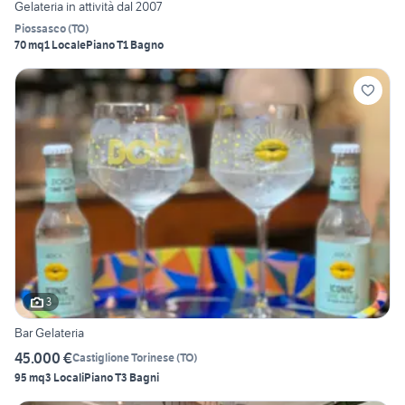
Gelateria in attività dal 2007
Piossasco
(
TO
)
70 mq
1 Locale
Piano T
1 Bagno
3
Bar Gelateria
45.000 €
Castiglione Torinese
(
TO
)
95 mq
3 Locali
Piano T
3 Bagni