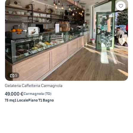
5
Gelateria Caffetteria Carmagnola
49.000 €
Carmagnola
(
TO
)
75 mq
1 Locale
Piano T
1 Bagno