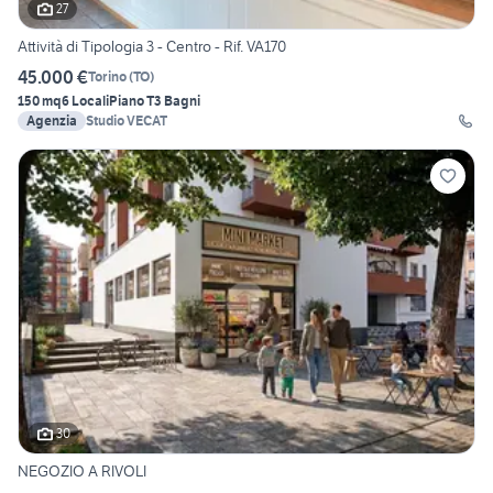
27
Attività di Tipologia 3 - Centro - Rif. VA170
45.000 €
Torino
(
TO
)
150 mq
6 Locali
Piano T
3 Bagni
Agenzia
Studio VECAT
30
NEGOZIO A RIVOLI