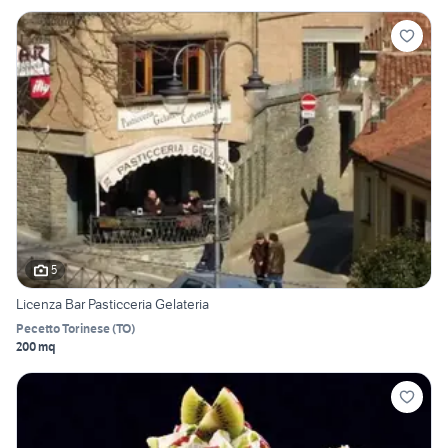
5
Licenza Bar Pasticceria Gelateria
Pecetto Torinese
(
TO
)
200 mq