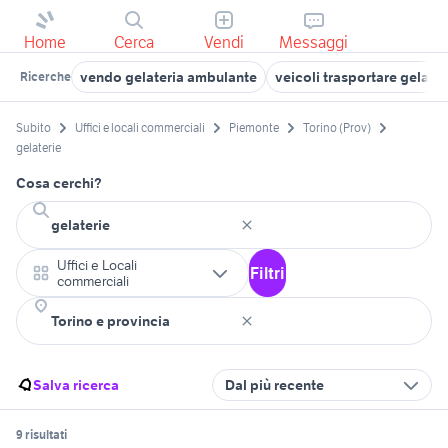
Home
Cerca
Vendi
Messaggi
vendo gelateria ambulante
veicoli trasportare gelati
Ricerche
Subito
Uffici e locali commerciali
Piemonte
Torino (Prov)
gelaterie
Cosa cerchi?
Uffici e Locali
Filtri
commerciali
Salva ricerca
Dal più recente
9 risultati