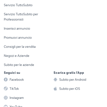
Servizio TuttoSubito
elettronica
per la casa e la
sports e hobby
Servizio TuttoSubito per
persona
Informatica
Animali
Professionisti
Arredamento e
Console e
Accessori per
Casalinghi
Inserisci annuncio
Videogiochi
animali
Elettrodomestici
Promuovi annuncio
Audio/Video
Musica e Film
Giardino e Fai da te
Consigli per la vendita
Fotografia
Libri e Riviste
Abbigliamento e
Negozi e Aziende
Telefonia
Strumenti Musicali
Accessori
Subito per le aziende
Sports
Tutto per i bambini
Seguici su
Scarica gratis l'App
Biciclette
Facebook
Subito per Android
Collezionismo
TikTok
Subito per iOS
Instagram
YouTube