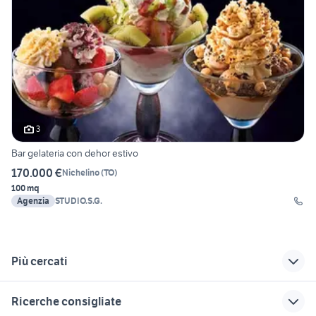
3
Bar gelateria con dehor estivo
170.000 €
Nichelino
(
TO
)
100 mq
Agenzia
STUDIO.S.G.
Più cercati
Correlati
Richerche simili
Suggerimenti
Ricerche consigliate
ribaltabili usati
vendita locali San
locali commerciali in