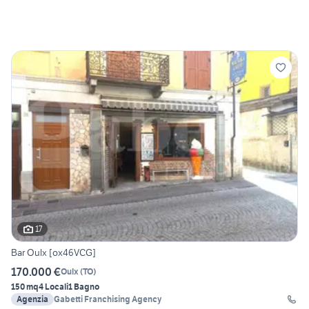
17
Bar Oulx [ox46VCG]
170.000 €
Oulx
(
TO
)
150 mq
4 Locali
1 Bagno
Agenzia
Gabetti Franchising Agency