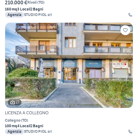
210.000 €
Rivoli
(
TO
)
160 mq
3 Locali
2 Bagni
Agenzia
STUDIO PIOL srl
27
LICENZA A COLLEGNO
Collegno
(
TO
)
100 mq
4 Locali
2 Bagni
Agenzia
STUDIO PIOL srl