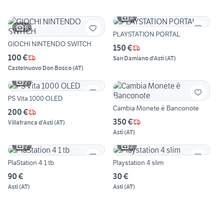
4
6
PLAYSTATION PORTAL
GIOCHI NINTENDO SWITCH
150 €
100 €
San Damiano d'Asti
(
AT
)
Castelnuovo Don Bosco
(
AT
)
2
PS Vita 1000 OLED
Cambia Monete è Banconote
200 €
350 €
Villafranca d'Asti
(
AT
)
Asti
(
AT
)
2
2
PlaStation 4 1 tb
Playstation 4 slim
90 €
30 €
Asti
(
AT
)
Asti
(
AT
)