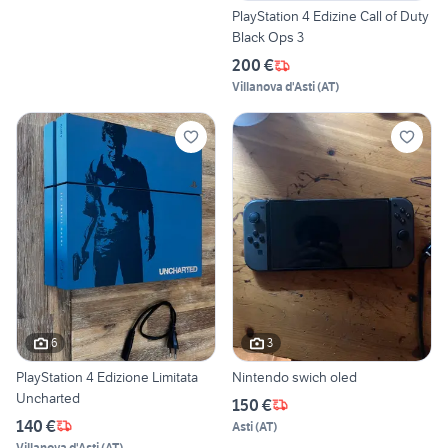
PlayStation 4 Edizine Call of Duty
Black Ops 3
200 €
Villanova d'Asti
(
AT
)
6
3
PlayStation 4 Edizione Limitata
Nintendo swich oled
Uncharted
150 €
140 €
Asti
(
AT
)
Villanova d'Asti
(
AT
)