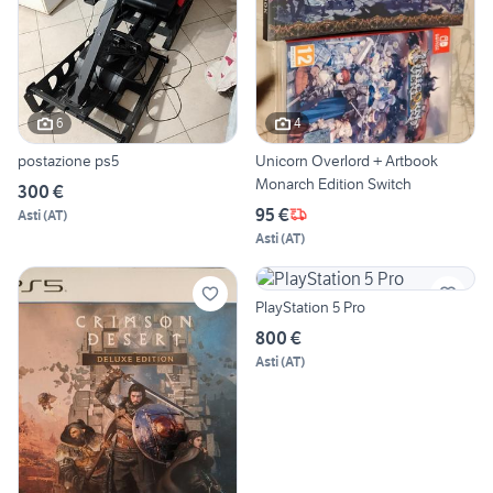
6
4
postazione ps5
Unicorn Overlord + Artbook
Monarch Edition Switch
300 €
95 €
Asti
(
AT
)
Asti
(
AT
)
PlayStation 5 Pro
800 €
Asti
(
AT
)