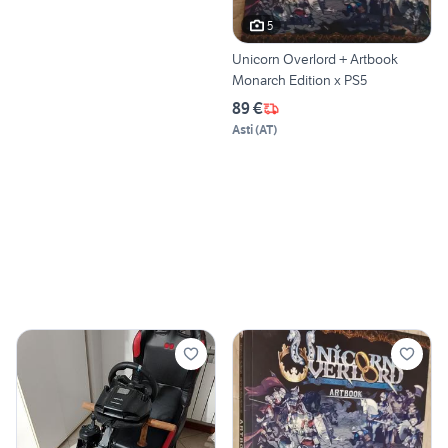
5
Unicorn Overlord + Artbook
Monarch Edition x PS5
89 €
Asti
(
AT
)