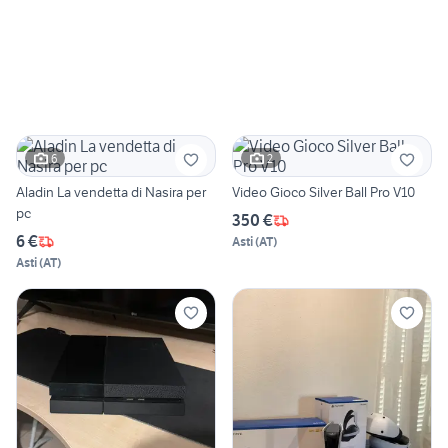
6
2
Aladin La vendetta di Nasira per
Video Gioco Silver Ball Pro V10
pc
350 €
6 €
Asti
(
AT
)
Asti
(
AT
)