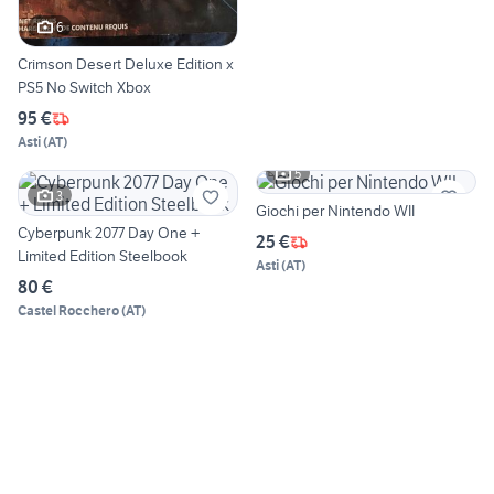
6
Crimson Desert Deluxe Edition x
PS5 No Switch Xbox
95 €
Asti
(
AT
)
5
3
Giochi per Nintendo WII
Cyberpunk 2077 Day One +
25 €
Limited Edition Steelbook
Asti
(
AT
)
80 €
Castel Rocchero
(
AT
)