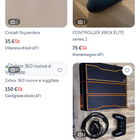
2
2
Cristalli Skylanders
CONTROLLER XBOX ÉLITE
series 2
35 €
75 €
Villanova d'Asti
(
AT
)
Montemagno
(
AT
)
6
2xbox 360 nuove e siggillate
150 €
Costigliole d'Asti
(
AT
)
6