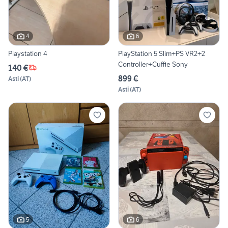
4
6
Playstation 4
PlayStation 5 Slim+PS VR2+2
Controller+Cuffie Sony
140 €
899 €
Asti
(
AT
)
Asti
(
AT
)
5
6