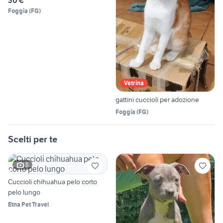
30 €
Foggia
(
FG
)
Vetrina
gattini cuccioli per adozione
Foggia
(
FG
)
Scelti per te
8
Cuccioli chihuahua pelo corto
pelo lungo
Etna Pet Travel