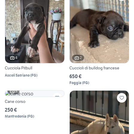
4
2
Cucciola Pitbull
Cuccioli di bulldog francese
Ascoli Satriano
(
FG
)
650 €
Foggia
(
FG
)
5
Cane corso
250 €
Manfredonia
(
FG
)