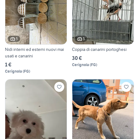
5
5
Nidi interni ed esterni nuovi mai
Coppia di canarini portoghesi
usati e canarini
30 €
1 €
Cerignola
(
FG
)
Cerignola
(
FG
)