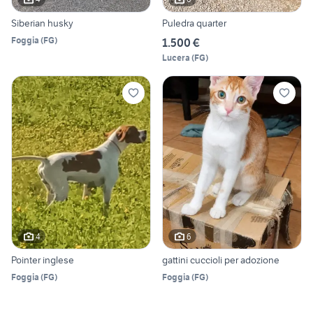
Siberian husky
Puledra quarter
Foggia
(
FG
)
1.500 €
Lucera
(
FG
)
4
6
Pointer inglese
gattini cuccioli per adozione
Foggia
(
FG
)
Foggia
(
FG
)