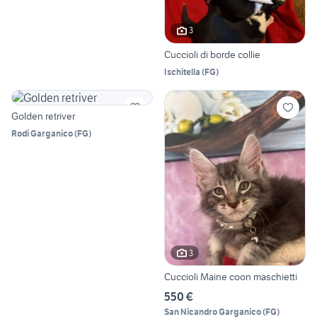
3
Cuccioli di borde collie
Ischitella
(
FG
)
Golden retriver
Rodi Garganico
(
FG
)
3
Cuccioli Maine coon maschietti
550 €
San Nicandro Garganico
(
FG
)