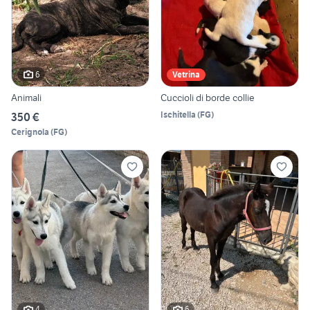
6
Vetrina
Animali
Cuccioli di borde collie
Ischitella
(
FG
)
350 €
Cerignola
(
FG
)
4
6