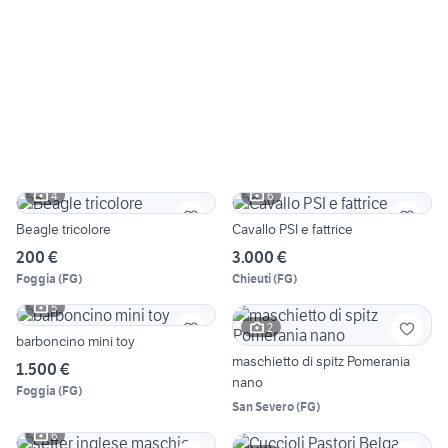
4
6
Beagle tricolore
Cavallo PSI e fattrice
200 €
3.000 €
Foggia
(
FG
)
Chieuti
(
FG
)
5
2
barboncino mini toy
maschietto di spitz Pomerania
1.500 €
nano
Foggia
(
FG
)
San Severo
(
FG
)
6