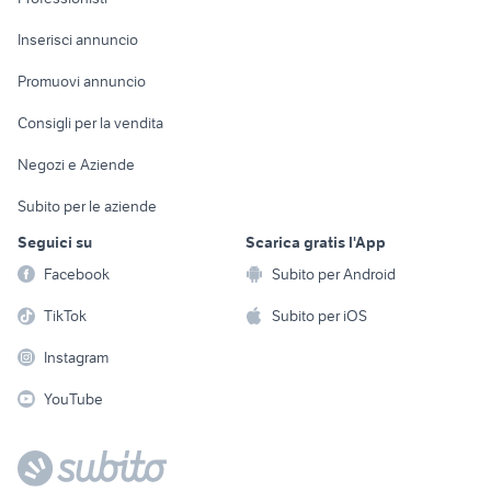
Arredamento e
Console e
Accessori per
Casalinghi
Inserisci annuncio
Videogiochi
animali
Elettrodomestici
Promuovi annuncio
Audio/Video
Musica e Film
Giardino e Fai da te
Consigli per la vendita
Fotografia
Libri e Riviste
Abbigliamento e
Negozi e Aziende
Telefonia
Strumenti Musicali
Accessori
Subito per le aziende
Sports
Tutto per i bambini
Seguici su
Scarica gratis l'App
Biciclette
Facebook
Subito per Android
Collezionismo
TikTok
Subito per iOS
Instagram
YouTube