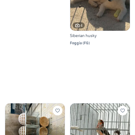
4
Siberian husky
Foggia
(
FG
)