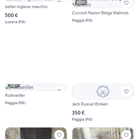
6
setter inglese maschio
Cuccioli Pastori Belga Malinois
500 €
Foggia
(
FG
)
Lucera
(
FG
)
2
Rottweiller
Foggia
(
FG
)
Jack Russel Broken
350 €
Foggia
(
FG
)