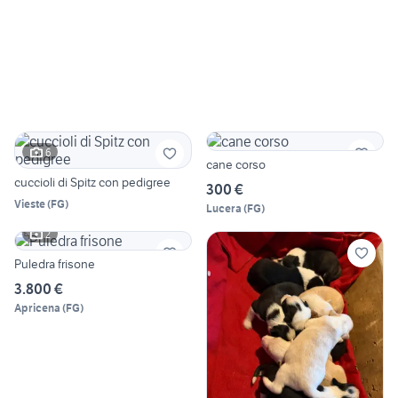
6
cane corso
cuccioli di Spitz con pedigree
300 €
Vieste
(
FG
)
Lucera
(
FG
)
2
Puledra frisone
3.800 €
Apricena
(
FG
)