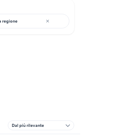
Dal più rilevante