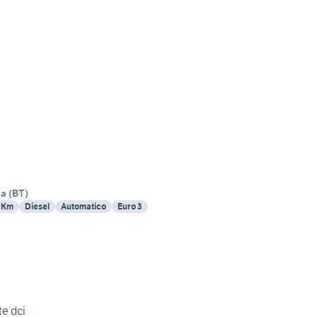
ia
(
BT
)
 Km
Diesel
Automatico
Euro 3
te dci