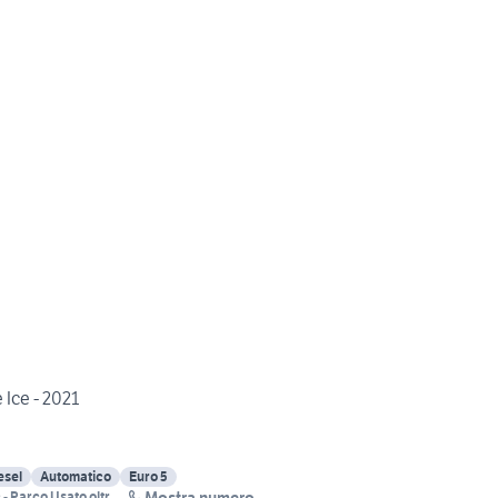
 Ice - 2021
esel
Automatico
Euro 5
Mostra numero
- Parco Usato oltre