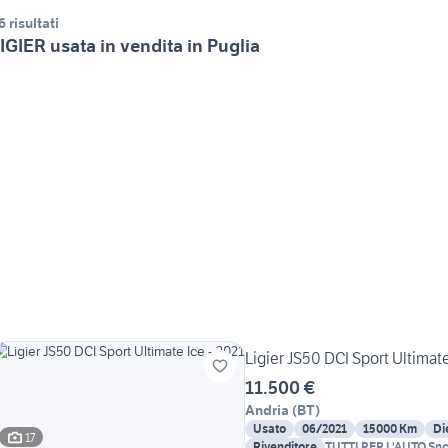
6 risultati
IGIER usata in vendita in Puglia
Ligier JS50 DCI Sport Ultimate
11.500 €
Andria
(
BT
)
Usato
06/2021
15000 Km
Di
17
Rivenditore
TUTTI PER L'AUTO Snc 