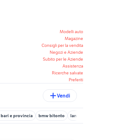
Modelli auto
Magazine
Consigli per la vendita
Negozi e Aziende
Subito per le Aziende
Assistenza
Ricerche salvate
Preferiti
Vendi
 bari e provincia
bmw bitonto
lancia y usata bari
fanelli auto