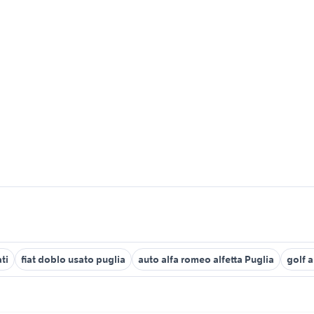
ti
fiat doblo usato puglia
auto alfa romeo alfetta Puglia
golf a