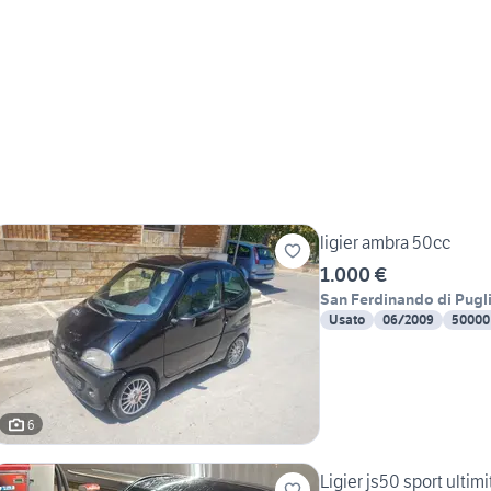
ligier ambra 50cc
1.000 €
San Ferdinando di Pugl
Usato
06/2009
50000
6
Ligier js50 sport ultimi