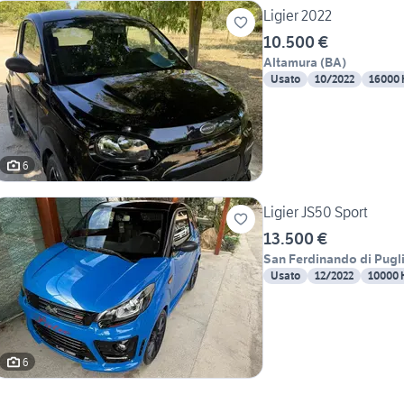
Ligier 2022
10.500 €
Altamura
(
BA
)
Usato
10/2022
16000
6
Ligier JS50 Sport
13.500 €
San Ferdinando di Pugl
Usato
12/2022
10000
6