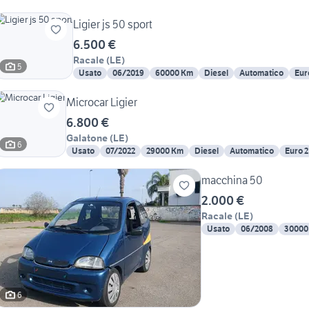
Ligier js 50 sport
6.500 €
Racale
(
LE
)
5
Usato
06/2019
60000 Km
Diesel
Automatico
Eur
Microcar Ligier
6.800 €
Galatone
(
LE
)
6
Usato
07/2022
29000 Km
Diesel
Automatico
Euro 2
macchina 50
2.000 €
Racale
(
LE
)
Usato
06/2008
30000
6