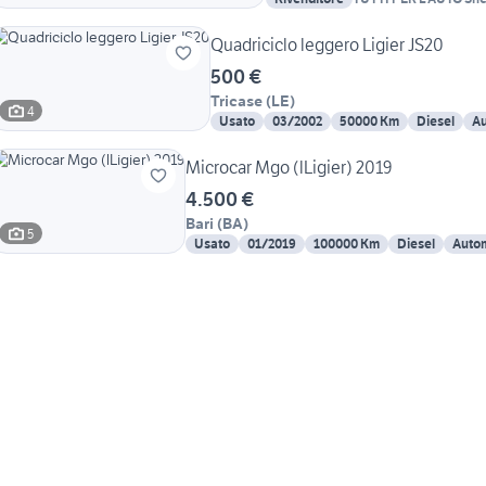
150 auto
Quadriciclo leggero Ligier JS20
500 €
Tricase
(
LE
)
4
Usato
03/2002
50000 Km
Diesel
Au
Microcar Mgo (lLigier) 2019
4.500 €
Bari
(
BA
)
5
Usato
01/2019
100000 Km
Diesel
Auto