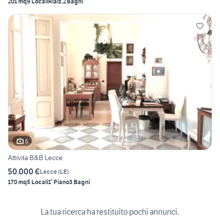
201 mq
9 Locali
Rialz.
2 Bagni
6
Attivita B&B Lecce
50.000 €
Lecce
(
LE
)
170 mq
5 Locali
1° Piano
3 Bagni
La tua ricerca ha restituito pochi annunci.