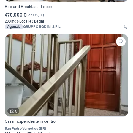
Bed and Breakfast - Lecce
470.000 €
Lecce
(
LE
)
200 mq
6 Locali
+3 Bagni
Agenzia
GRUPPO BODINI S.R.L.
6
Casa indipendente in centro
San Pietro Vernotico
(
BR
)