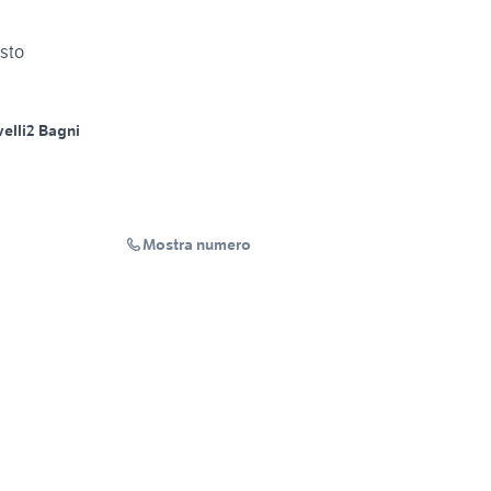
isto
velli
2 Bagni
Mostra numero