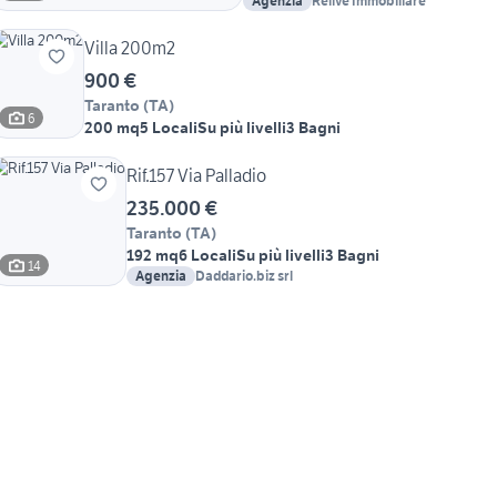
Agenzia
Relive Immobiliare
Villa 200m2
900 €
Taranto
(
TA
)
6
200 mq
5 Locali
Su più livelli
3 Bagni
Rif.157 Via Palladio
235.000 €
Taranto
(
TA
)
192 mq
6 Locali
Su più livelli
3 Bagni
14
Agenzia
Daddario.biz srl