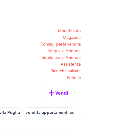
Modelli auto
Magazine
Consigli per la vendita
Negozi e Aziende
Subito per le Aziende
Assistenza
Ricerche salvate
Preferiti
Vendi
ella Puglia
vendita appartamenti conversano Puglia
vendita imm