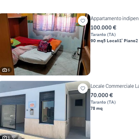
Appartamento indipe
100.000 €
Taranto
(
TA
)
90 mq
5 Locali
1° Piano
2
6
Locale Commerciale L
70.000 €
Taranto
(
TA
)
78 mq
6