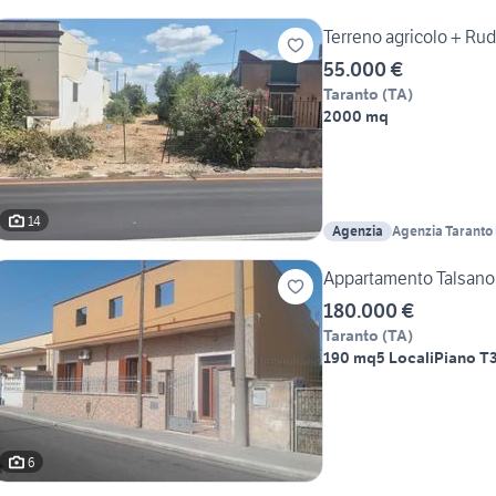
Terreno agricolo + Ru
55.000 €
Taranto
(
TA
)
2000 mq
14
Agenzia
Agenzia Taranto 
Annunziata
Appartamento Talsano
180.000 €
Taranto
(
TA
)
190 mq
5 Locali
Piano T
6