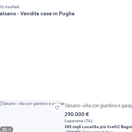
01 risultati
alsano - Vendita case in Puglia
Talsano- villa con giardino e gara
290.000 €
Leporano
(
TA
)
365 mq
8 Locali
Su più livelli
2 Bagni
24