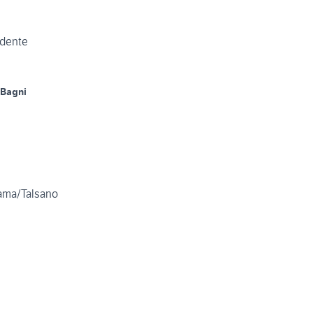
ndente
 Bagni
ama/Talsano