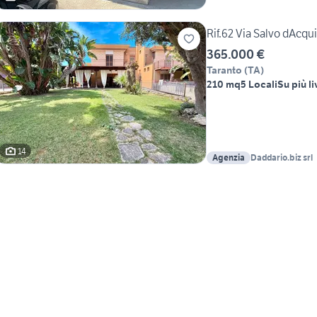
Rif.62 Via Salvo dAcqu
365.000 €
Taranto
(
TA
)
210 mq
5 Locali
Su più li
14
Agenzia
Daddario.biz srl