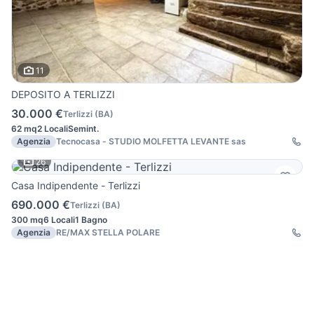
11
DEPOSITO A TERLIZZI
30.000 €
Terlizzi
(
BA
)
62 mq
2 Locali
Semint.
Agenzia
Tecnocasa - STUDIO MOLFETTA LEVANTE sas
26
Casa Indipendente - Terlizzi
690.000 €
Terlizzi
(
BA
)
300 mq
6 Locali
1 Bagno
Agenzia
RE/MAX STELLA POLARE