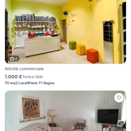
4
Attività commerciale
1.000 €
Terlizzi
(
BA
)
70 mq
2 Locali
Piano T
1 Bagno