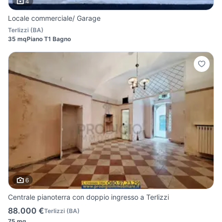
4
Locale commerciale/ Garage
Terlizzi
(
BA
)
35 mq
Piano T
1 Bagno
6
Centrale pianoterra con doppio ingresso a Terlizzi
88.000 €
Terlizzi
(
BA
)
75 mq