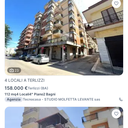
23
4 LOCALI A TERLIZZI
158.000 €
Terlizzi
(
BA
)
112 mq
4 Locali
4° Piano
2 Bagni
Agenzia
Tecnocasa - STUDIO MOLFETTA LEVANTE sas