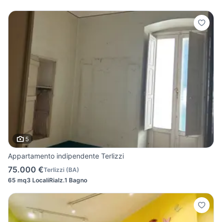
5
Appartamento indipendente Terlizzi
75.000 €
Terlizzi
(
BA
)
65 mq
3 Locali
Rialz.
1 Bagno