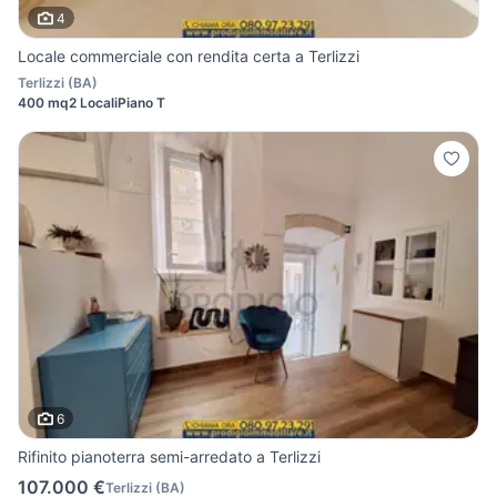
4
Locale commerciale con rendita certa a Terlizzi
Terlizzi
(
BA
)
400 mq
2 Locali
Piano T
6
Rifinito pianoterra semi-arredato a Terlizzi
107.000 €
Terlizzi
(
BA
)