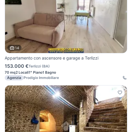
14
Appartamento con ascensore e garage a Terlizzi
153.000 €
Terlizzi
(
BA
)
70 mq
2 Locali
1° Piano
1 Bagno
Agenzia
Prodigio Immobiliare