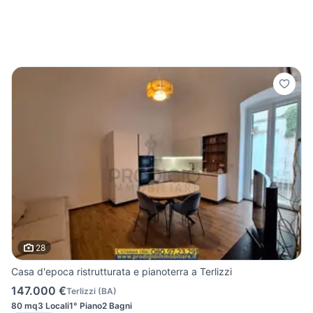
28
Casa d'epoca ristrutturata e pianoterra a Terlizzi
147.000 €
Terlizzi
(
BA
)
80 mq
3 Locali
1° Piano
2 Bagni