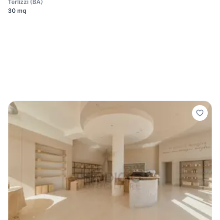
Terlizzi
(
BA
)
30 mq