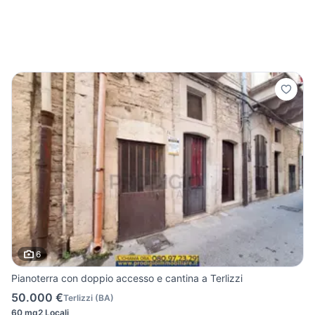
6
Pianoterra con doppio accesso e cantina a Terlizzi
50.000 €
Terlizzi
(
BA
)
60 mq
2 Locali