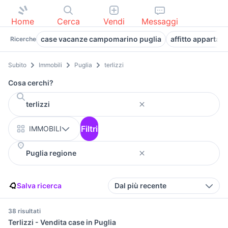
Home
Cerca
Vendi
Messaggi
case vacanze campomarino puglia
affitto appartam
Ricerche
Subito
Immobili
Puglia
terlizzi
Cosa cerchi?
Filtri
IMMOBILI
Salva ricerca
Dal più recente
38 risultati
Terlizzi - Vendita case in Puglia