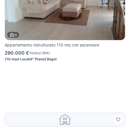
6
Appartamento ristrutturato 110 mq con ascensore
290.000 €
Terlizzi
(
BA
)
110 mq
4 Locali
4° Piano
2 Bagni