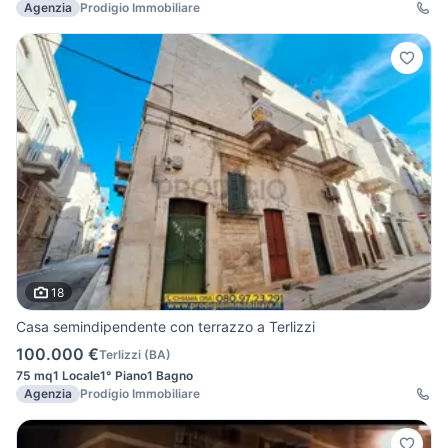
Agenzia
Prodigio Immobiliare
18
Casa semindipendente con terrazzo a Terlizzi
100.000 €
Terlizzi
(
BA
)
75 mq
1 Locale
1° Piano
1 Bagno
Agenzia
Prodigio Immobiliare