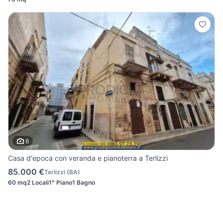
6
Casa d'epoca con veranda e pianoterra a Terlizzi
85.000 €
Terlizzi
(
BA
)
60 mq
2 Locali
1° Piano
1 Bagno