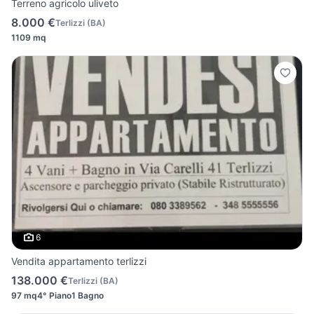
Terreno agricolo uliveto
8.000 €
Terlizzi
(
BA
)
1109 mq
6
Vendita appartamento terlizzi
138.000 €
Terlizzi
(
BA
)
97 mq
4° Piano
1 Bagno