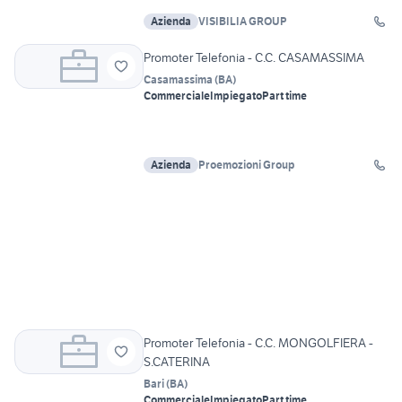
Azienda
VISIBILIA GROUP
Promoter Telefonia - C.C. CASAMASSIMA
Casamassima
(
BA
)
Commerciale
Impiegato
Part time
Azienda
Proemozioni Group
Promoter Telefonia - C.C. MONGOLFIERA -
S.CATERINA
Bari
(
BA
)
Commerciale
Impiegato
Part time