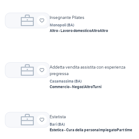
Insegnante Pilates
Monopoli
(
BA
)
Altro - Lavoro domestico
Altro
Altro
Addetta vendita assistita con esperienza
pregressa
Casamassima
(
BA
)
Commercio - Negozi
Altro
Turni
Estetista
Bari
(
BA
)
Estetica - Cura della persona
Impiegato
Part time