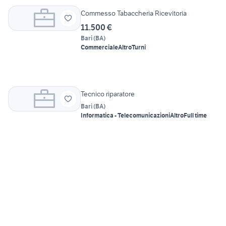
Commesso Tabaccheria Ricevitoria
11.500 €
Bari
(
BA
)
Commerciale
Altro
Turni
Tecnico riparatore
Bari
(
BA
)
Informatica - Telecomunicazioni
Altro
Full time