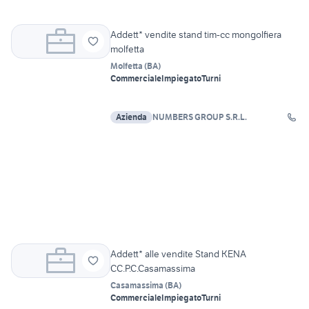
Addett* vendite stand tim-cc mongolfiera
molfetta
Molfetta
(
BA
)
Commerciale
Impiegato
Turni
Azienda
NUMBERS GROUP S.R.L.
Addett* alle vendite Stand KENA
CC.P.C.Casamassima
Casamassima
(
BA
)
Commerciale
Impiegato
Turni