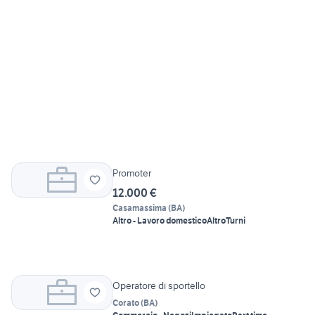
Promoter
12.000 €
Casamassima
(
BA
)
Altro - Lavoro domestico
Altro
Turni
Operatore di sportello
Corato
(
BA
)