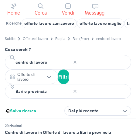
Home
Cerca
Vendi
Messaggi
offerte lavoro san severo
offerte lavoro maglie
lavo
Ricerche
Subito
Offerte di lavoro
Puglia
Bari (Prov)
centro di lavoro
Cosa cerchi?
Offerte di
Filtri
lavoro
Salva ricerca
Dal più recente
29 risultati
Centro di lavoro in Offerte di lavoro a Bari e provincia