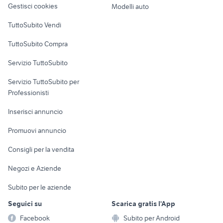
provincia
provincia
Gestisci cookies
Modelli auto
Case vacanza
padella in ghisa
auto lancia dedra Campania
TuttoSubito Vendi
Uffici e Locali
TuttoSubito Compra
commerciali
Servizio TuttoSubito
elettronica
per la casa e la
sports e hobby
Servizio TuttoSubito per
persona
Informatica
Animali
Professionisti
Arredamento e
Console e
Accessori per
Casalinghi
Inserisci annuncio
Videogiochi
animali
Elettrodomestici
Promuovi annuncio
Audio/Video
Musica e Film
Giardino e Fai da te
Consigli per la vendita
Fotografia
Libri e Riviste
Abbigliamento e
Negozi e Aziende
Telefonia
Strumenti Musicali
Accessori
Subito per le aziende
Sports
Tutto per i bambini
Seguici su
Scarica gratis l'App
Biciclette
Facebook
Subito per Android