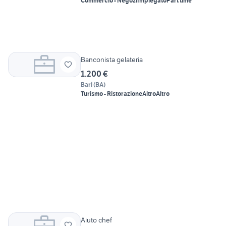
Commercio - Negozi
Impiegato
Part time
Banconista gelateria
1.200 €
Bari
(
BA
)
Turismo - Ristorazione
Altro
Altro
Aiuto chef