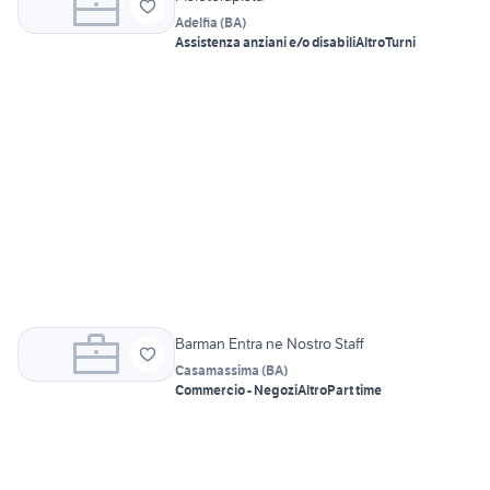
Adelfia
(
BA
)
Assistenza anziani e/o disabili
Altro
Turni
Barman Entra ne Nostro Staff
Casamassima
(
BA
)
Commercio - Negozi
Altro
Part time