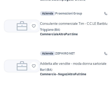
Azienda
Proemozioni Group
Consulente commerciale Tim - C.C.LE Bariblu
Triggiano
(
BA
)
Commerciale
Altro
Part time
Azienda
ZEPHIRO NET
Addetta alle vendite - moda donna sartoriale
Bari
(
BA
)
Commercio - Negozi
Altro
Full time