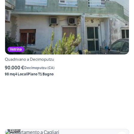
Vetrina
Quadrivano a Decimoputzu
90.000 €
Decimoputzu
(
CA
)
98 mq
4 Locali
Piano T
1 Bagno
17