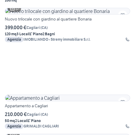
100 mq
12
Nuovo trilocale con giardino al quartiere Bonaria
399.000 €
Cagliari
(
CA
)
120 mq
3 Locali
1° Piano
2 Bagni
Agenzia
IMOBILIANDO - Stremy immobiliare S.r.l.
Appartamento a Cagliari
210.000 €
Cagliari
(
CA
)
50 mq
2 Locali
1° Piano
Agenzia
GRIMALDI CAGLIARI
6