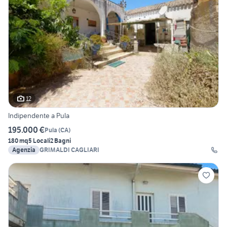
12
Indipendente a Pula
195.000 €
Pula
(
CA
)
180 mq
5 Locali
2 Bagni
Agenzia
GRIMALDI CAGLIARI