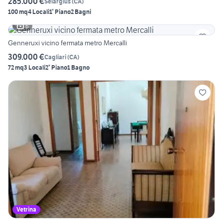
285.000 €
Selargius
(
CA
)
100 mq
4 Locali
1° Piano
2 Bagni
6
Genneruxi vicino fermata metro Mercalli
309.000 €
Cagliari
(
CA
)
72 mq
3 Locali
2° Piano
1 Bagno
Vetrina