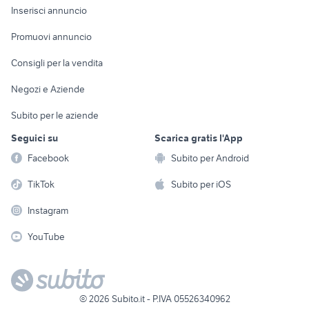
Console e
Accessori per
Casalinghi
Inserisci annuncio
Videogiochi
animali
Elettrodomestici
Promuovi annuncio
Audio/Video
Musica e Film
Giardino e Fai da te
Consigli per la vendita
Fotografia
Libri e Riviste
Abbigliamento e
Negozi e Aziende
Telefonia
Strumenti Musicali
Accessori
Subito per le aziende
Sports
Tutto per i bambini
Seguici su
Scarica gratis l'App
Biciclette
Facebook
Subito per Android
Collezionismo
TikTok
Subito per iOS
Instagram
YouTube
©
2026
Subito.it - P.IVA 05526340962