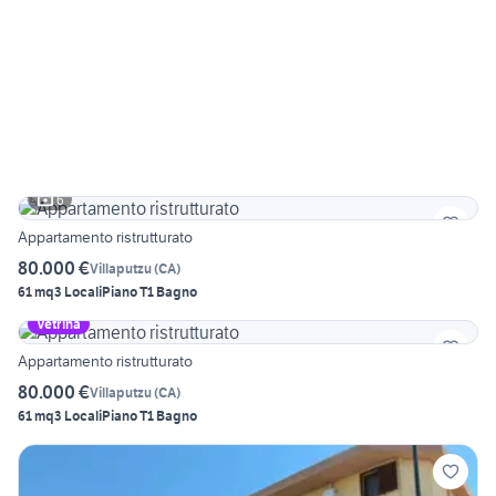
6
Appartamento ristrutturato
80.000 €
Villaputzu
(
CA
)
61 mq
3 Locali
Piano T
1 Bagno
Vetrina
Appartamento ristrutturato
80.000 €
Villaputzu
(
CA
)
61 mq
3 Locali
Piano T
1 Bagno