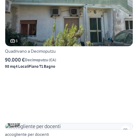
6
Quadrivano a Decimoputzu
90.000 €
Decimoputzu
(
CA
)
98 mq
4 Locali
Piano T
1 Bagno
6
accogliente per docenti