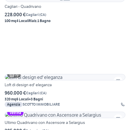
Cagliari - Quadrivano
228.000 €
Cagliari
(
CA
)
100 mq
4 Locali
Rialz.
1 Bagno
29
Loft di design ed' eleganza
960.000 €
Cagliari
(
CA
)
320 mq
6 Locali
+3 Bagni
Agenzia
SCOTTO IMMOBILIARE
Vetrina
Ultimo Quadrivano con Ascensore a Selargius