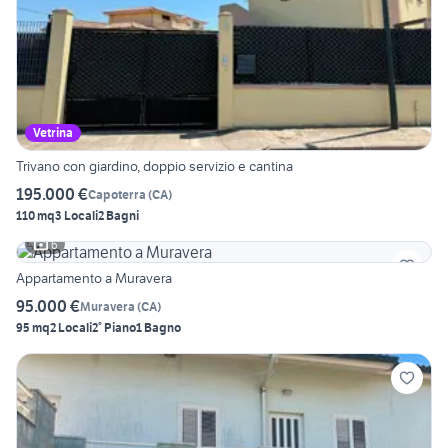
Vetrina
Trivano con giardino, doppio servizio e cantina
195.000 €
Capoterra
(
CA
)
110 mq
3 Locali
2 Bagni
6
Appartamento a Muravera
95.000 €
Muravera
(
CA
)
95 mq
2 Locali
2° Piano
1 Bagno