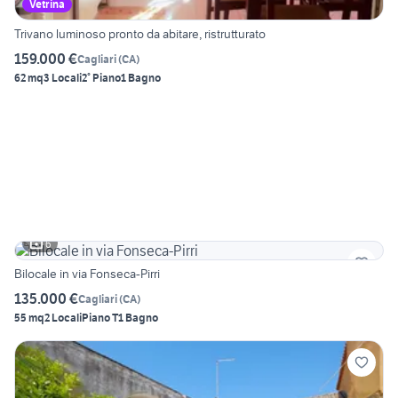
Vetrina
Trivano luminoso pronto da abitare, ristrutturato
159.000 €
Cagliari
(
CA
)
62 mq
3 Locali
2° Piano
1 Bagno
6
Bilocale in via Fonseca-Pirri
135.000 €
Cagliari
(
CA
)
55 mq
2 Locali
Piano T
1 Bagno