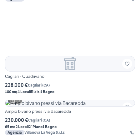
Cagliari - Quadrivano
228.000 €
Cagliari
(
CA
)
100 mq
4 Locali
Rialz.
1 Bagno
10
Ampio bivano pressi via Bacaredda
230.000 €
Cagliari
(
CA
)
65 mq
2 Locali
2° Piano
1 Bagno
Agenzia
Villanova La Vega S.r.l.s