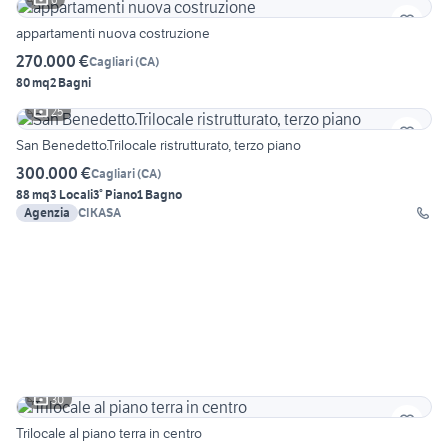
appartamenti nuova costruzione
270.000 €
Cagliari
(
CA
)
80 mq
2 Bagni
25
San Benedetto.Trilocale ristrutturato, terzo piano
300.000 €
Cagliari
(
CA
)
88 mq
3 Locali
3° Piano
1 Bagno
Agenzia
CIKASA
30
Trilocale al piano terra in centro