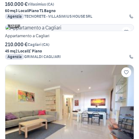
160.000 €
Villasimius
(
CA
)
60 mq
3 Locali
Piano T
1 Bagno
Agenzia
TECNORETE - VILLASIMIUS HOUSE SRL
9
Appartamento a Cagliari
210.000 €
Cagliari
(
CA
)
45 mq
2 Locali
1° Piano
Agenzia
GRIMALDI CAGLIARI