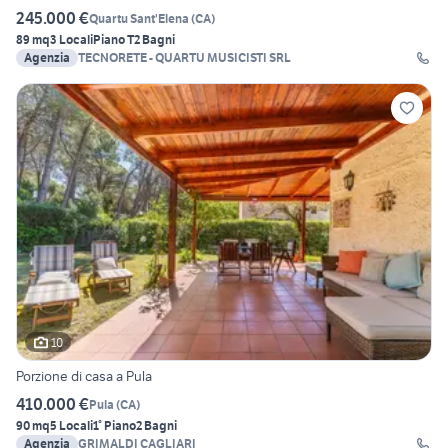
245.000 €
Quartu Sant'Elena
(
CA
)
89 mq
3 Locali
Piano T
2 Bagni
Agenzia
TECNORETE - QUARTU MUSICISTI SRL
10
Porzione di casa a Pula
410.000 €
Pula
(
CA
)
90 mq
5 Locali
1° Piano
2 Bagni
Agenzia
GRIMALDI CAGLIARI