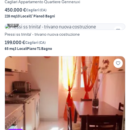
Cagliari Appartamento Quartiere Genneruxi
450.000 €
Cagliari
(
CA
)
228 mq
10 Locali
1° Piano
3 Bagni
4
Pressi ss trinita' - trivano nuova costruzione
199.000 €
Cagliari
(
CA
)
65 mq
3 Locali
Piano T
1 Bagno