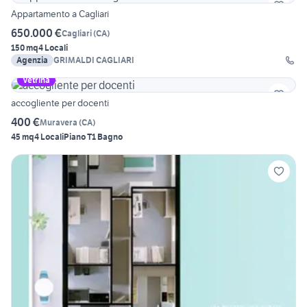
Appartamento a Cagliari
650.000 €
Cagliari
(
CA
)
150 mq
4 Locali
Agenzia
GRIMALDI CAGLIARI
Vetrina
accogliente per docenti
400 €
Muravera
(
CA
)
45 mq
4 Locali
Piano T
1 Bagno