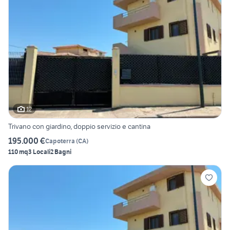
12
Trivano con giardino, doppio servizio e cantina
195.000 €
Capoterra
(
CA
)
110 mq
3 Locali
2 Bagni