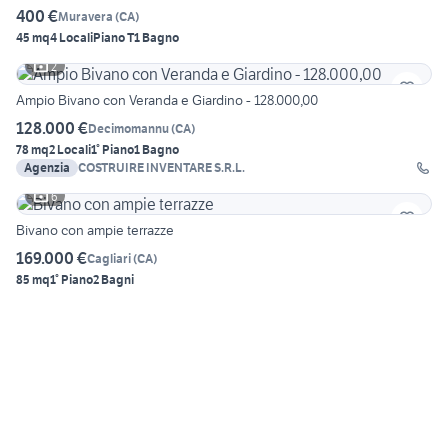
400 €
Muravera
(
CA
)
45 mq
4 Locali
Piano T
1 Bagno
2
Ampio Bivano con Veranda e Giardino - 128.000,00
128.000 €
Decimomannu
(
CA
)
78 mq
2 Locali
1° Piano
1 Bagno
Agenzia
COSTRUIRE INVENTARE S.R.L.
6
Bivano con ampie terrazze
169.000 €
Cagliari
(
CA
)
85 mq
1° Piano
2 Bagni