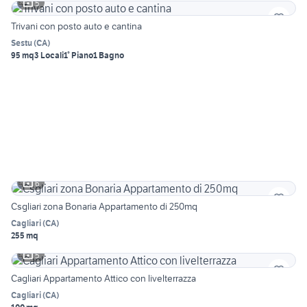
5
Trivani con posto auto e cantina
Sestu
(
CA
)
95 mq
3 Locali
1° Piano
1 Bagno
6
Csgliari zona Bonaria Appartamento di 250mq
Cagliari
(
CA
)
255 mq
5
Cagliari Appartamento Attico con livelterrazza
Cagliari
(
CA
)