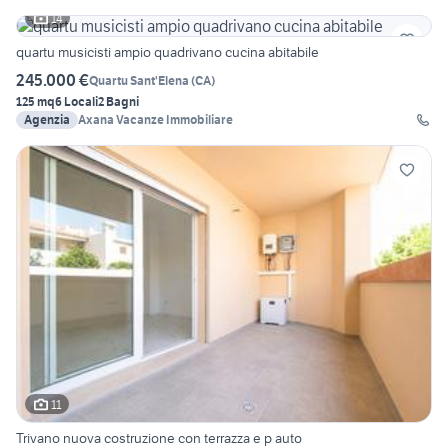
14
quartu musicisti ampio quadrivano cucina abitabile
245.000 €
Quartu Sant'Elena
(
CA
)
125 mq
6 Locali
2 Bagni
Agenzia
Axana Vacanze Immobiliare
11
Trivano nuova costruzione con terrazza e p auto