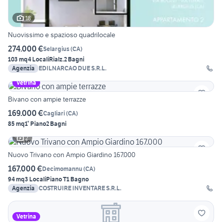
18
Nuovissimo e spazioso quadrilocale
274.000 €
Selargius
(
CA
)
103 mq
4 Locali
Rialz.
2 Bagni
Agenzia
EDILNARCAO DUE S.R.L.
Vetrina
Bivano con ampie terrazze
169.000 €
Cagliari
(
CA
)
85 mq
1° Piano
2 Bagni
2
Nuovo Trivano con Ampio Giardino 167.000
167.000 €
Decimomannu
(
CA
)
94 mq
3 Locali
Piano T
1 Bagno
Agenzia
COSTRUIRE INVENTARE S.R.L.
Vetrina