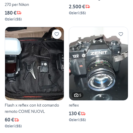
270 per Nikon
2.500 €
180 €
Ozieri
(
SS
)
Ozieri
(
SS
)
5
Flash x reflex con kit comando
reflex
remoto COME NUOVL
130 €
60 €
Ozieri
(
SS
)
Ozieri
(
SS
)