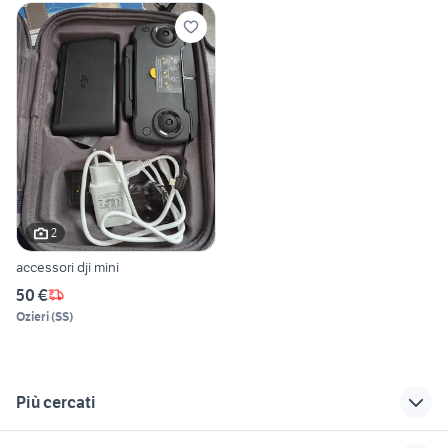
2
accessori dji mini
50 €
Ozieri
(
SS
)
Più cercati
Correlati
Richerche simili
Suggerimenti