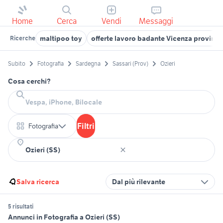
Home
Cerca
Vendi
Messaggi
maltipoo toy
offerte lavoro badante Vicenza provinci
Ricerche
Subito
Fotografia
Sardegna
Sassari (Prov)
Ozieri
Cosa cerchi?
Filtri
Fotografia
Salva ricerca
Dal più rilevante
5 risultati
Annunci in Fotografia a Ozieri (SS)