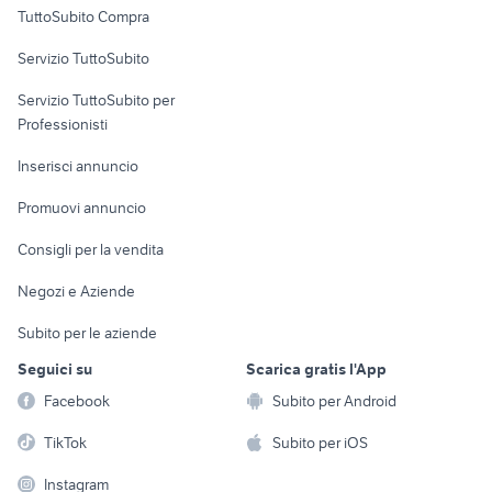
TuttoSubito Compra
commerciali
Servizio TuttoSubito
elettronica
per la casa e la
sports e hobby
Servizio TuttoSubito per
persona
Informatica
Animali
Professionisti
Arredamento e
Console e
Accessori per
Casalinghi
Inserisci annuncio
Videogiochi
animali
Elettrodomestici
Promuovi annuncio
Audio/Video
Musica e Film
Giardino e Fai da te
Consigli per la vendita
Fotografia
Libri e Riviste
Abbigliamento e
Negozi e Aziende
Telefonia
Strumenti Musicali
Accessori
Subito per le aziende
Sports
Tutto per i bambini
Seguici su
Scarica gratis l'App
Biciclette
Facebook
Subito per Android
Collezionismo
TikTok
Subito per iOS
Instagram