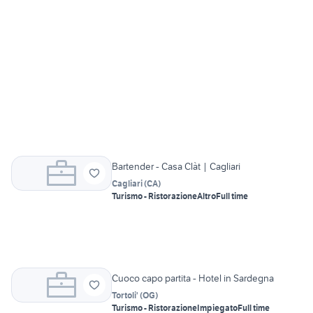
Bartender - Casa Clàt | Cagliari
Cagliari
(
CA
)
Turismo - Ristorazione
Altro
Full time
Cuoco capo partita - Hotel in Sardegna
Tortoli'
(
OG
)
Turismo - Ristorazione
Impiegato
Full time