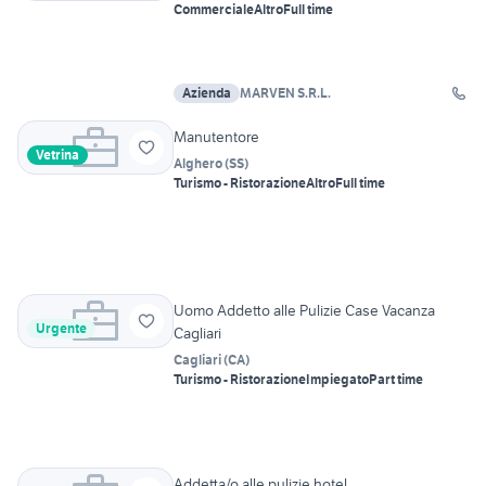
Commerciale
Altro
Full time
Azienda
MARVEN S.R.L.
Manutentore
Vetrina
Alghero
(
SS
)
Turismo - Ristorazione
Altro
Full time
Uomo Addetto alle Pulizie Case Vacanza
Urgente
Cagliari
Cagliari
(
CA
)
Turismo - Ristorazione
Impiegato
Part time
Addetta/o alle pulizie hotel