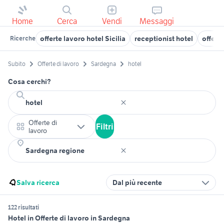
Home
Cerca
Vendi
Messaggi
offerte lavoro hotel Sicilia
receptionist hotel
offert
Ricerche
Subito
Offerte di lavoro
Sardegna
hotel
Cosa cerchi?
Offerte di
Filtri
lavoro
Salva ricerca
Dal più recente
122 risultati
Hotel in Offerte di lavoro in Sardegna