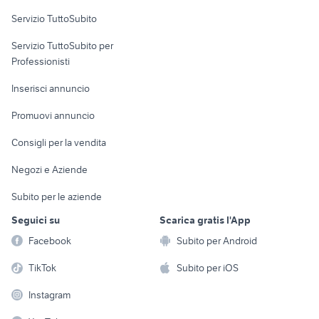
offerte lavoro portierato Milano
lavoro ivrea
Servizio TuttoSubito
elettronica
per la casa e la
sports e hobby
Servizio TuttoSubito per
persona
Informatica
Animali
Professionisti
Arredamento e
Console e
Accessori per
Casalinghi
Inserisci annuncio
Videogiochi
animali
Elettrodomestici
Promuovi annuncio
Audio/Video
Musica e Film
Giardino e Fai da te
Consigli per la vendita
Fotografia
Libri e Riviste
Abbigliamento e
Negozi e Aziende
Telefonia
Strumenti Musicali
Accessori
Subito per le aziende
Sports
Tutto per i bambini
Seguici su
Scarica gratis l'App
Biciclette
Facebook
Subito per Android
Collezionismo
TikTok
Subito per iOS
Instagram