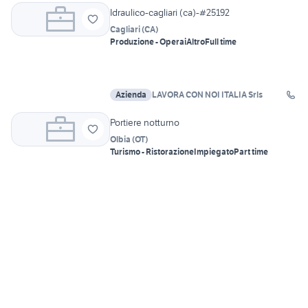
Idraulico-cagliari (ca)-#25192
Cagliari
(
CA
)
Produzione - Operai
Altro
Full time
Azienda
LAVORA CON NOI ITALIA Srls
Portiere notturno
Olbia
(
OT
)
Turismo - Ristorazione
Impiegato
Part time