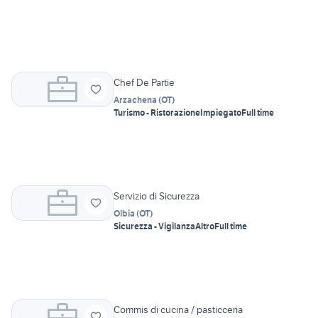
Chef De Partie
Arzachena
(
OT
)
Turismo - Ristorazione
Impiegato
Full time
Servizio di Sicurezza
Olbia
(
OT
)
Sicurezza - Vigilanza
Altro
Full time
Commis di cucina / pasticceria