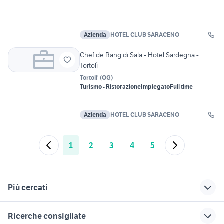
Azienda
HOTEL CLUB SARACENO
Chef de Rang di Sala - Hotel Sardegna -
Tortolì
Tortoli'
(
OG
)
Turismo - Ristorazione
Impiegato
Full time
Azienda
HOTEL CLUB SARACENO
1
2
3
4
5
Più cercati
Correlati
Richerche simili
Suggerimenti
Ricerche consigliate
facchino hotel
offerte di lavoro
offerte di lavoro