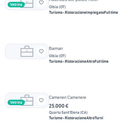
Vetrina
Olbia
(
OT
)
Turismo - Ristorazione
Impiegato
Full time
Barman
Olbia
(
OT
)
Turismo - Ristorazione
Altro
Full time
Camerieri Cameriere
Vetrina
25.000 €
Quartu Sant'Elena
(
CA
)
Turismo - Ristorazione
Altro
Turni