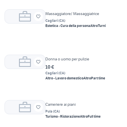
Massaggiatore/ Massaggiatrice
Cagliari
(
CA
)
Estetica - Cura della persona
Altro
Turni
Donna o uomo per pulizie
10 €
Cagliari
(
CA
)
Altro - Lavoro domestico
Altro
Part time
Cameriere ai piani
Pula
(
CA
)
Turismo - Ristorazione
Altro
Full time