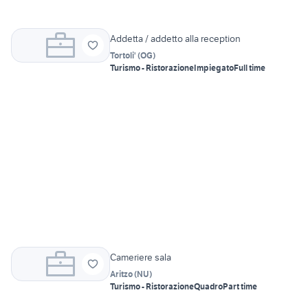
Addetta / addetto alla reception
Tortoli'
(
OG
)
Turismo - Ristorazione
Impiegato
Full time
Cameriere sala
Aritzo
(
NU
)
Turismo - Ristorazione
Quadro
Part time