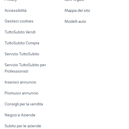
lavoro sesto san
Garage e box
cerco lavoro pulizie monza
lavoro valenza
Caravan e Camper
giovanni
Accessibilità
Mappa del sito
lavoro terzigno
attrezzature Sondrio provincia
Loft, mansarde e
Veicoli commerciali
altro
Gestisci cookies
Modelli auto
Case vacanza
TuttoSubito Vendi
Uffici e Locali
TuttoSubito Compra
commerciali
Servizio TuttoSubito
elettronica
per la casa e la
sports e hobby
Servizio TuttoSubito per
persona
Informatica
Animali
Professionisti
Arredamento e
Console e
Accessori per
Casalinghi
Inserisci annuncio
Videogiochi
animali
Elettrodomestici
Promuovi annuncio
Audio/Video
Musica e Film
Giardino e Fai da te
Consigli per la vendita
Fotografia
Libri e Riviste
Abbigliamento e
Negozi e Aziende
Telefonia
Strumenti Musicali
Accessori
Subito per le aziende
Sports