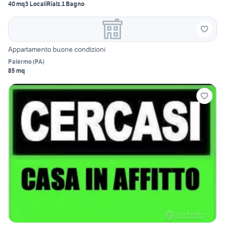
40 mq
3 Locali
Rialz.
1 Bagno
Appartamento buone condizioni
Palermo
(
PA
)
85 mq