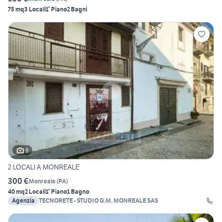
75 mq
3 Locali
1° Piano
2 Bagni
9
2 LOCALI A MONREALE
300 €
Monreale
(
PA
)
40 mq
2 Locali
1° Piano
1 Bagno
Agenzia
TECNORETE - STUDIO G.M. MONREALE SAS