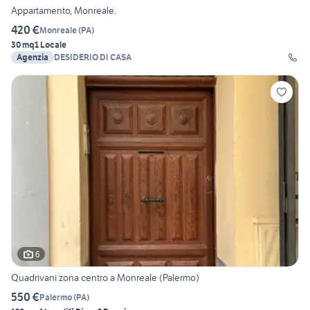
Appartamento, Monreale.
420 €
Monreale
(
PA
)
30 mq
1 Locale
Agenzia
DESIDERIO DI CASA
6
Quadrivani zona centro a Monreale (Palermo)
550 €
Palermo
(
PA
)