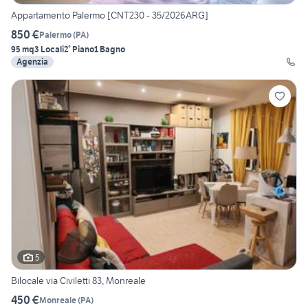
Appartamento Palermo [CNT230 - 35/2026ARG]
850 €
Palermo
(
PA
)
95 mq
3 Locali
2° Piano
1 Bagno
Agenzia
5
Bilocale via Civiletti 83, Monreale
450 €
Monreale
(
PA
)