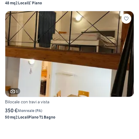
48 mq
2 Locali
1° Piano
6
Bilocale con travi a vista
350 €
Monreale
(
PA
)
50 mq
2 Locali
Piano T
1 Bagno