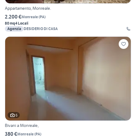
Appartamento, Monreale.
2.200 €
Monreale
(
PA
)
80 mq
4 Locali
Agenzia
DESIDERIO DI CASA
6
Bivani a Monreale,
380 €
Monreale
(
PA
)