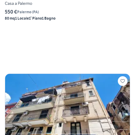
Casa a Palermo
550 €
Palermo
(
PA
)
80 mq
1 Locale
1° Piano
1 Bagno