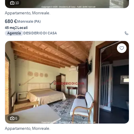
10
Appartamento, Monreale.
680 €
Monreale
(
PA
)
45 mq
2 Locali
Agenzia
DESIDERIO DI CASA
6
Appartamento, Monreale.