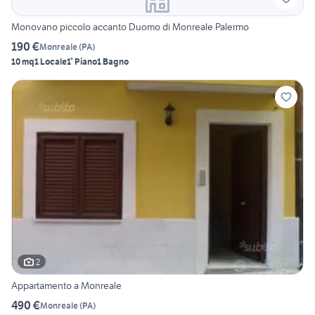
Monovano piccolo accanto Duomo di Monreale Palermo
190 €
Monreale
(
PA
)
10 mq
1 Locale
1° Piano
1 Bagno
2
Appartamento a Monreale
490 €
Monreale
(
PA
)