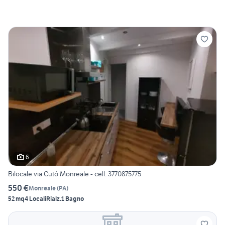
6
Bilocale via Cutò Monreale - cell. 3770875775
550 €
Monreale
(
PA
)
52 mq
4 Locali
Rialz.
1 Bagno