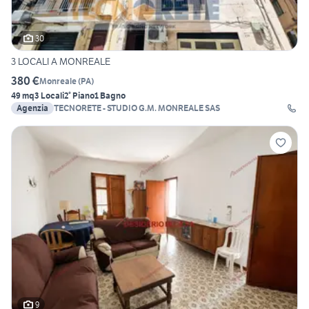
30
3 LOCALI A MONREALE
380 €
Monreale
(
PA
)
49 mq
3 Locali
2° Piano
1 Bagno
Agenzia
TECNORETE - STUDIO G.M. MONREALE SAS
9