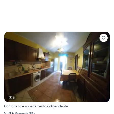
6
Confortevole appartamento indipendente
550 €
Monreale
(
PA
)