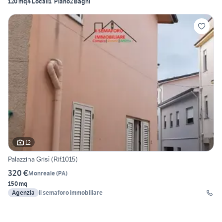
120 mq
4 Locali
1° Piano
2 Bagni
12
Palazzina Grisì (Rif.1015)
320 €
Monreale
(
PA
)
150 mq
Agenzia
il semaforo immobiliare