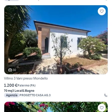
30
Villino 3 Vani pressi Mondello
1.200 €
Palermo
(
PA
)
70 mq
3 Locali
1 Bagno
Agenzia
PROGETTO CASA AG.3