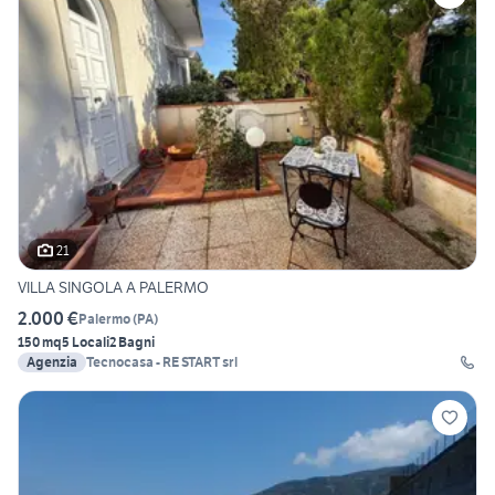
21
VILLA SINGOLA A PALERMO
2.000 €
Palermo
(
PA
)
150 mq
5 Locali
2 Bagni
Agenzia
Tecnocasa - RE START srl