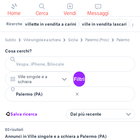
Home
Cerca
Vendi
Messaggi
villette in vendita a carini
ville in vendita lascari
priv
Ricerche
Subito
Ville singole e a schiera
Sicilia
Palermo (Prov)
Palermo
Cosa cerchi?
Ville singole e a
Filtri
schiera
Salva ricerca
Dal più recente
80 risultati
Annunci in Ville singole e a schiera a Palermo (PA)