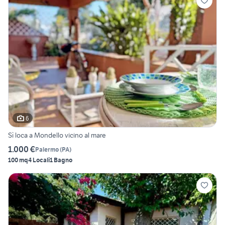
6
Sì loca a Mondello vicino al mare
1.000 €
Palermo
(
PA
)
100 mq
4 Locali
1 Bagno