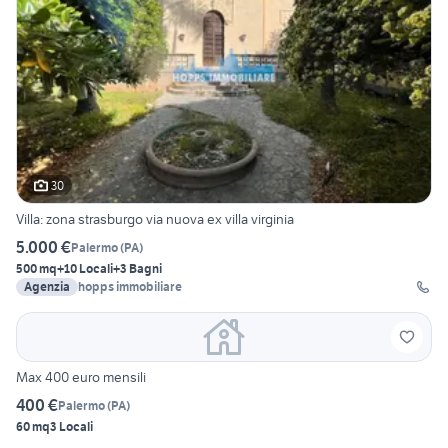
30
Villa: zona strasburgo via nuova ex villa virginia
5.000 €
Palermo
(
PA
)
500 mq
+10 Locali
+3 Bagni
Agenzia
hopps immobiliare
Max 400 euro mensili
400 €
Palermo
(
PA
)
60 mq
3 Locali