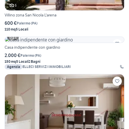
6
Villino zona San Nicola L'arena
600 €
Palermo
(
PA
)
110 mq
5 Locali
4
Casa indipendente con giardino
2.000 €
Palermo
(
PA
)
150 mq
5 Locali
2 Bagni
Agenzia
ELLECI SERVIZI IMMOBILIARI