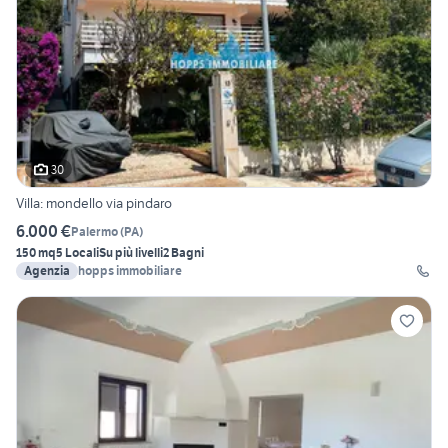
30
Villa: mondello via pindaro
6.000 €
Palermo
(
PA
)
150 mq
5 Locali
Su più livelli
2 Bagni
Agenzia
hopps immobiliare