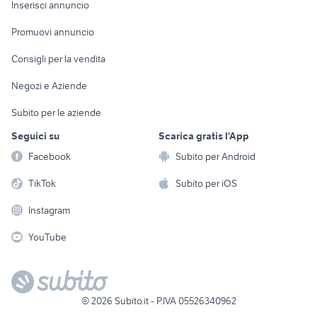
Console e
Accessori per
Casalinghi
Inserisci annuncio
Videogiochi
animali
Elettrodomestici
Promuovi annuncio
Audio/Video
Musica e Film
Giardino e Fai da te
Consigli per la vendita
Fotografia
Libri e Riviste
Abbigliamento e
Negozi e Aziende
Telefonia
Strumenti Musicali
Accessori
Subito per le aziende
Sports
Tutto per i bambini
Seguici su
Scarica gratis l'App
Biciclette
Facebook
Subito per Android
Collezionismo
TikTok
Subito per iOS
Instagram
YouTube
©
2026
Subito.it - P.IVA 05526340962