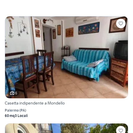
6
Casetta indipendente a Mondello
Palermo
(
PA
)
60 mq
3 Locali