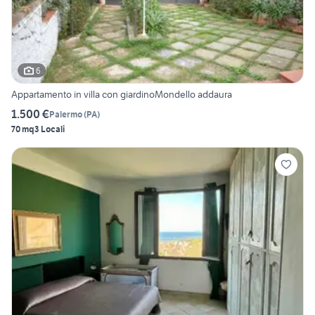
6
Appartamento in villa con giardinoMondello addaura
1.500 €
Palermo
(
PA
)
70 mq
3 Locali