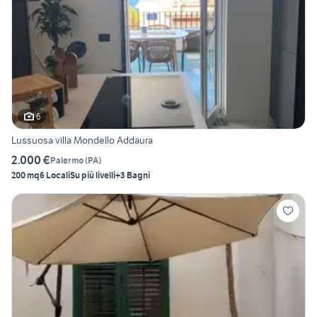
6
Lussuosa villa Mondello Addaura
2.000 €
Palermo
(
PA
)
200 mq
6 Locali
Su più livelli
+3 Bagni