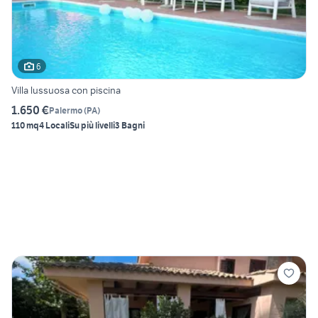
6
Villa lussuosa con piscina
1.650 €
Palermo
(
PA
)
110 mq
4 Locali
Su più livelli
3 Bagni