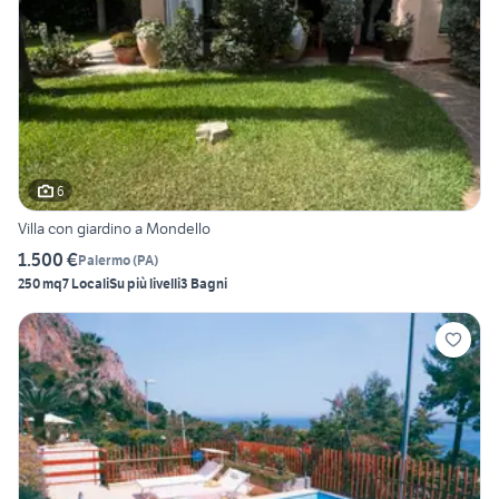
6
Villa con giardino a Mondello
1.500 €
Palermo
(
PA
)
250 mq
7 Locali
Su più livelli
3 Bagni