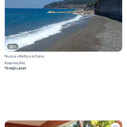
6
Nuova villetta a schiera
Palermo
(
PA
)
70 mq
5 Locali