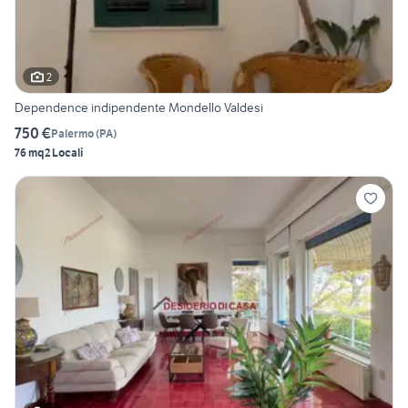
2
Dependence indipendente Mondello Valdesi
750 €
Palermo
(
PA
)
76 mq
2 Locali