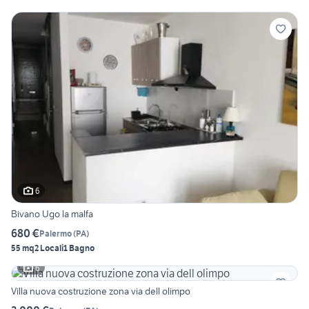
6
Bivano Ugo la malfa
680 €
Palermo
(
PA
)
55 mq
2 Locali
1 Bagno
6
Villa nuova costruzione zona via dell olimpo