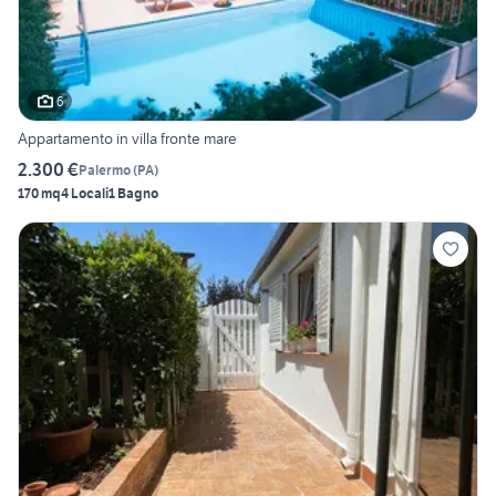
6
Appartamento in villa fronte mare
2.300 €
Palermo
(
PA
)
170 mq
4 Locali
1 Bagno