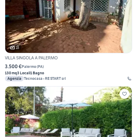
18
VILLA SINGOLA A PALERMO
3.500 €
Palermo
(
PA
)
130 mq
3 Locali
1 Bagno
Agenzia
Tecnocasa - RE START srl