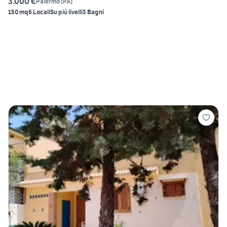
3.000 €
Palermo
(
PA
)
150 mq
6 Locali
Su più livelli
3 Bagni