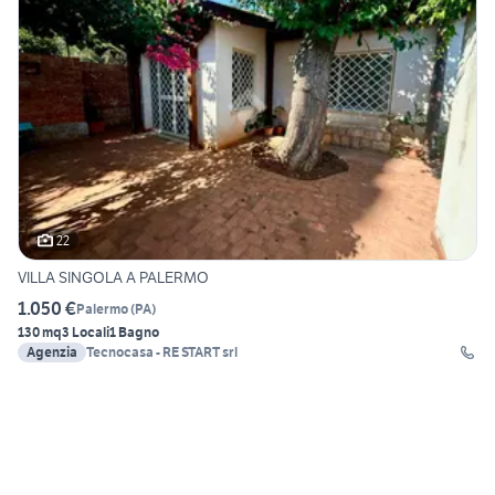
22
VILLA SINGOLA A PALERMO
1.050 €
Palermo
(
PA
)
130 mq
3 Locali
1 Bagno
Agenzia
Tecnocasa - RE START srl