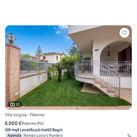
30
Villa singola - Palermo
6.000 €
Palermo
(
PA
)
205 mq
8 Locali
Su più livelli
2 Bagni
Agenzia
Remax Luxury Hunters