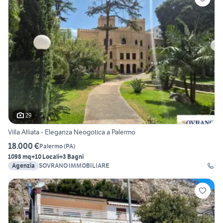
29
Villa Alliata - Eleganza Neogotica a Palermo
18.000 €
Palermo
(
PA
)
1098 mq
+10 Locali
+3 Bagni
Agenzia
SOVRANO IMMOBILIARE