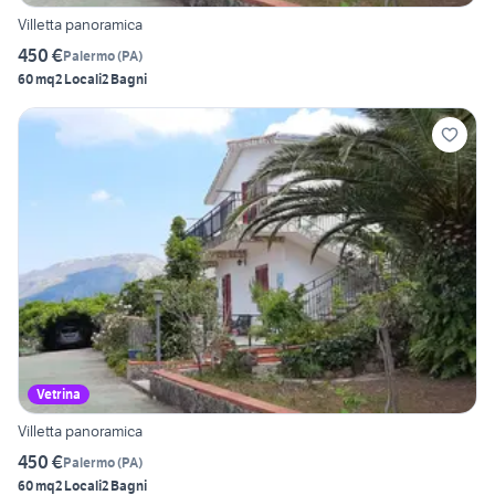
Villetta panoramica
450 €
Palermo
(
PA
)
60 mq
2 Locali
2 Bagni
Vetrina
Villetta panoramica
450 €
Palermo
(
PA
)
60 mq
2 Locali
2 Bagni