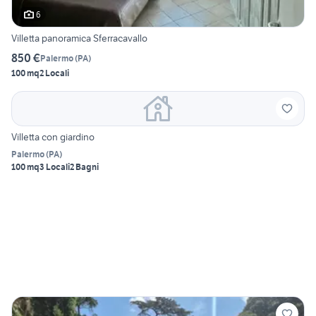
6
Villetta panoramica Sferracavallo
850 €
Palermo
(
PA
)
100 mq
2 Locali
Villetta con giardino
Palermo
(
PA
)
100 mq
3 Locali
2 Bagni