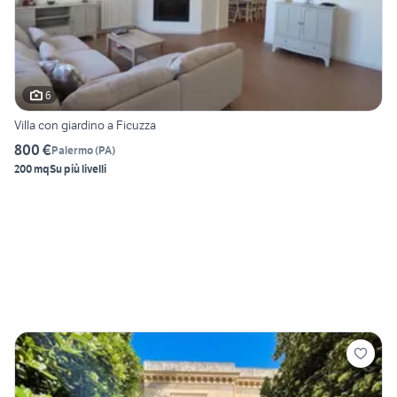
6
Villa con giardino a Ficuzza
800 €
Palermo
(
PA
)
200 mq
Su più livelli