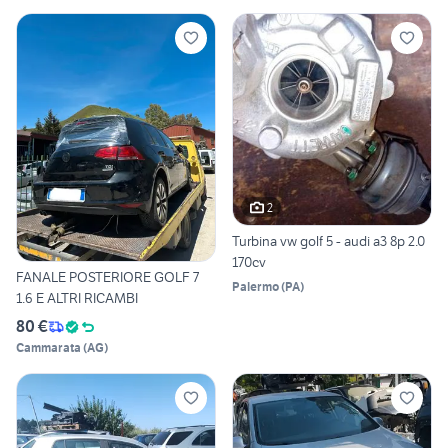
2
Turbina vw golf 5 - audi a3 8p 2.0
170cv
FANALE POSTERIORE GOLF 7
Palermo
(
PA
)
1.6 E ALTRI RICAMBI
80 €
Cammarata
(
AG
)