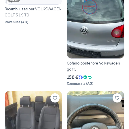
Ricambi usati per VOLKSWAGEN
GOLF 5 1.9 TDI
Ravanusa
(
AG
)
Cofano posteriore Volkswagen
golf 5
150 €
Cammarata
(
AG
)