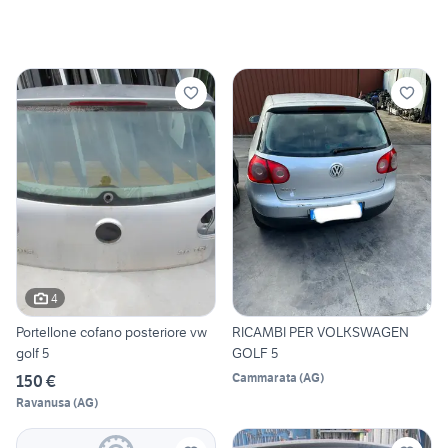
4
Portellone cofano posteriore vw
RICAMBI PER VOLKSWAGEN
golf 5
GOLF 5
Cammarata
(
AG
)
150 €
Ravanusa
(
AG
)