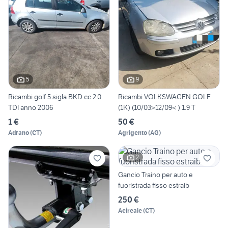
5
9
Ricambi golf 5 sigla BKD cc.2.0
Ricambi VOLKSWAGEN GOLF
TDI anno 2006
(1K) (10/03>12/09< ) 1.9 T
1 €
50 €
Adrano
(
CT
)
Agrigento
(
AG
)
2
Gancio Traino per auto e
fuoristrada fisso estraib
250 €
Acireale
(
CT
)