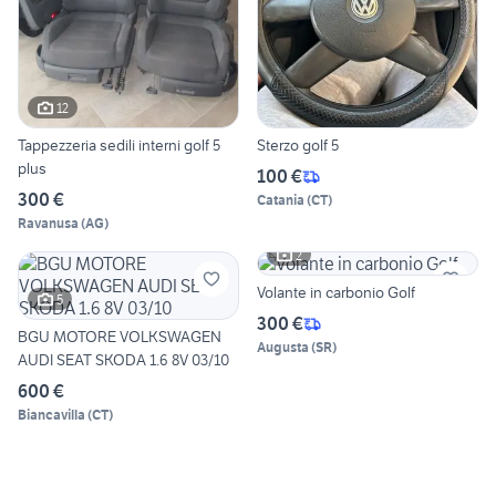
12
Tappezzeria sedili interni golf 5
Sterzo golf 5
plus
100 €
300 €
Catania
(
CT
)
Ravanusa
(
AG
)
2
Volante in carbonio Golf
5
300 €
BGU MOTORE VOLKSWAGEN
Augusta
(
SR
)
AUDI SEAT SKODA 1.6 8V 03/10
600 €
Biancavilla
(
CT
)