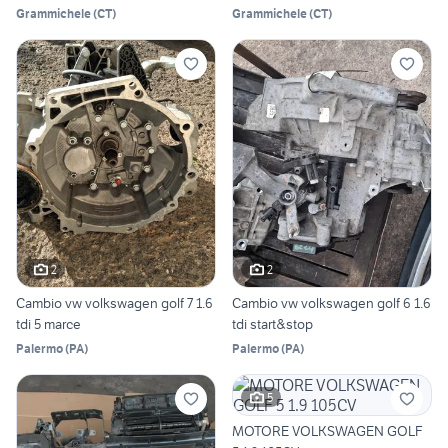
Grammichele
(
CT
)
Grammichele
(
CT
)
2
2
Cambio vw volkswagen golf 7 1.6
Cambio vw volkswagen golf 6 1.6
tdi 5 marce
tdi start&stop
Palermo
(
PA
)
Palermo
(
PA
)
5
MOTORE VOLKSWAGEN GOLF