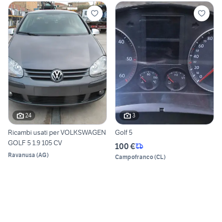
24
3
Ricambi usati per VOLKSWAGEN
Golf 5
GOLF 5 1.9 105 CV
100 €
Ravanusa
(
AG
)
Campofranco
(
CL
)