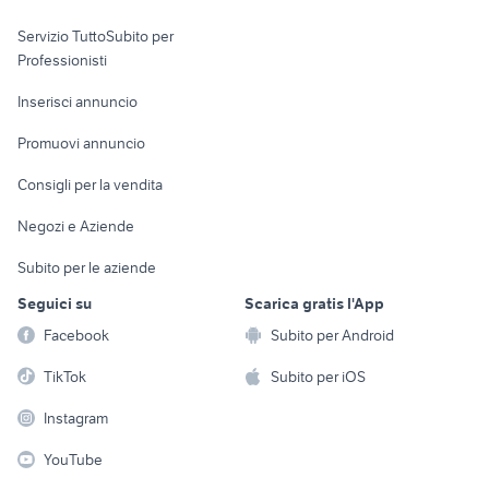
elettronica
per la casa e la
sports e hobby
Servizio TuttoSubito per
persona
Informatica
Animali
Professionisti
Arredamento e
Console e
Accessori per
Casalinghi
Inserisci annuncio
Videogiochi
animali
Elettrodomestici
Promuovi annuncio
Audio/Video
Musica e Film
Giardino e Fai da te
Consigli per la vendita
Fotografia
Libri e Riviste
Abbigliamento e
Negozi e Aziende
Telefonia
Strumenti Musicali
Accessori
Subito per le aziende
Sports
Tutto per i bambini
Seguici su
Scarica gratis l'App
Biciclette
Facebook
Subito per Android
Collezionismo
TikTok
Subito per iOS
Instagram
YouTube