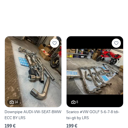
14
8
Downpipe AUDI-VW-SEAT-BMW
Scarico #VW GOLF 5-6-7-8 tdi-
ECC BY LRS
tsi-gti by LRS
199 €
199 €