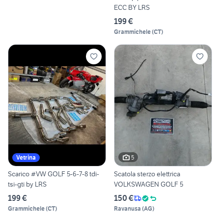
ECC BY LRS
199 €
Grammichele
(
CT
)
5
Vetrina
Scarico #VW GOLF 5-6-7-8 tdi-
Scatola sterzo elettrica
tsi-gti by LRS
VOLKSWAGEN GOLF 5
199 €
150 €
Grammichele
(
CT
)
Ravanusa
(
AG
)