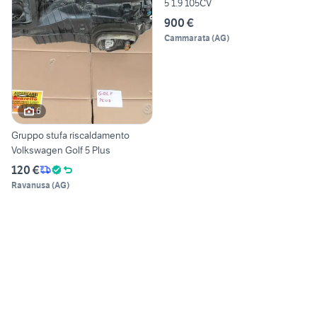
5 1.9 105CV
900 €
Cammarata
(
AG
)
6
Gruppo stufa riscaldamento
Volkswagen Golf 5 Plus
120 €
Ravanusa
(
AG
)