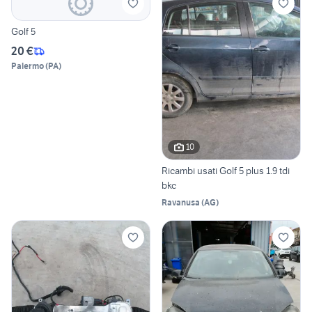
Golf 5
20 €
Palermo
(
PA
)
10
Ricambi usati Golf 5 plus 1.9 tdi
bkc
Ravanusa
(
AG
)