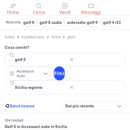
Home
Cerca
Vendi
Messaggi
golf 6
golf 8 usata
autoradio golf 5
golf 4 r32
a
Ricerche
Subito
Accessori auto
Sicilia
golf 5
Cosa cerchi?
Accessori
Filtri
Auto
Salva ricerca
Dal più recente
314 risultati
Golf 5 in Accessori auto in Sicilia