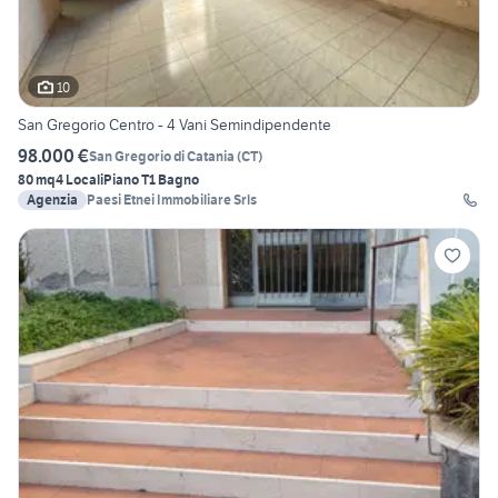
10
San Gregorio Centro - 4 Vani Semindipendente
98.000 €
San Gregorio di Catania
(
CT
)
80 mq
4 Locali
Piano T
1 Bagno
Agenzia
Paesi Etnei Immobiliare Srls