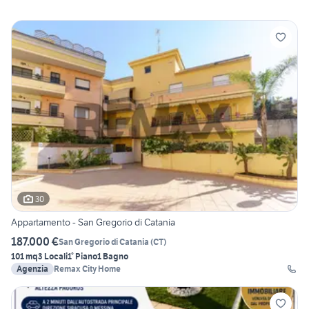
30
Appartamento - San Gregorio di Catania
187.000 €
San Gregorio di Catania
(
CT
)
101 mq
3 Locali
1° Piano
1 Bagno
Agenzia
Remax City Home