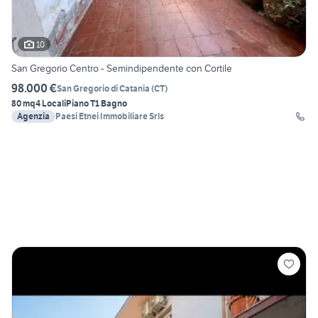
10
San Gregorio Centro - Semindipendente con Cortile
98.000 €
San Gregorio di Catania
(
CT
)
80 mq
4 Locali
Piano T
1 Bagno
Agenzia
Paesi Etnei Immobiliare Srls