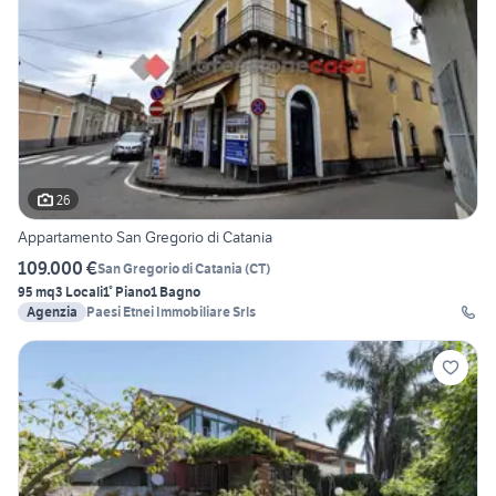
26
Appartamento San Gregorio di Catania
109.000 €
San Gregorio di Catania
(
CT
)
95 mq
3 Locali
1° Piano
1 Bagno
Agenzia
Paesi Etnei Immobiliare Srls