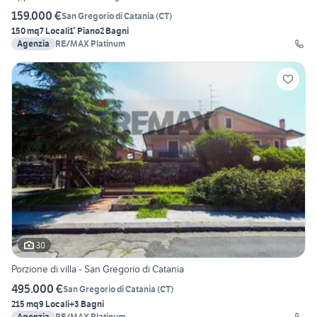
159.000 €
San Gregorio di Catania
(
CT
)
150 mq
7 Locali
1° Piano
2 Bagni
Agenzia
RE/MAX Platinum
30
Porzione di villa - San Gregorio di Catania
495.000 €
San Gregorio di Catania
(
CT
)
215 mq
9 Locali
+3 Bagni
Agenzia
RE/MAX Platinum