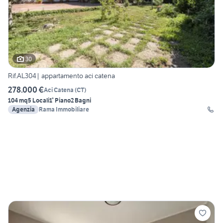
30
Rif.AL304| appartamento aci catena
278.000 €
Aci Catena
(
CT
)
104 mq
5 Locali
1° Piano
2 Bagni
Agenzia
Rama Immobiliare