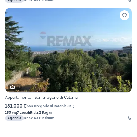
30
Appartamento - San Gregorio di Catania
181.000 €
San Gregorio di Catania
(
CT
)
130 mq
7 Locali
Rialz.
2 Bagni
Agenzia
RE/MAX Platinum