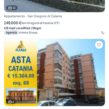
30
Appartamento - San Gregorio di Catania
249.000 €
San Gregorio di Catania
(
CT
)
126 mq
5 Locali
Rialz.
2 Bagni
Agenzia
Arteka Group
8