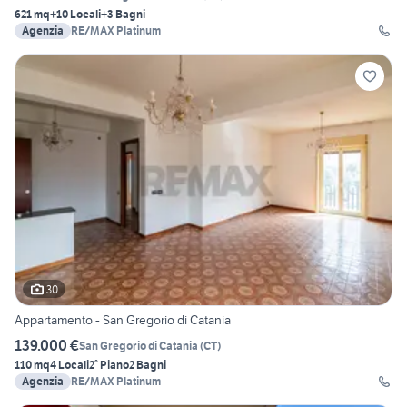
621 mq
+10 Locali
+3 Bagni
Agenzia
RE/MAX Platinum
30
Appartamento - San Gregorio di Catania
139.000 €
San Gregorio di Catania
(
CT
)
110 mq
4 Locali
2° Piano
2 Bagni
Agenzia
RE/MAX Platinum