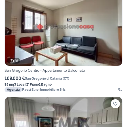
26
San Gregorio Centro - Appartamento Balconato
109.000 €
San Gregorio di Catania
(
CT
)
95 mq
3 Locali
2° Piano
1 Bagno
Agenzia
Paesi Etnei Immobiliare Srls