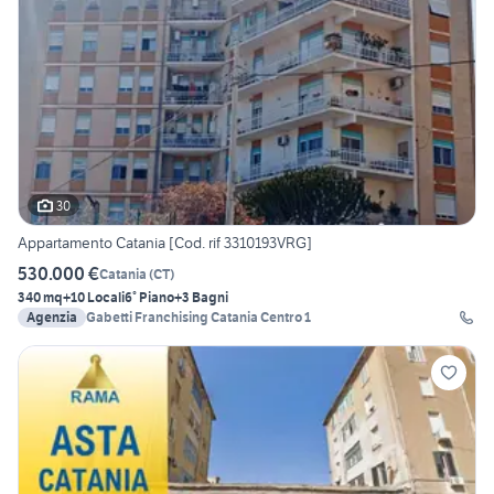
30
Appartamento Catania [Cod. rif 3310193VRG]
530.000 €
Catania
(
CT
)
340 mq
+10 Locali
6° Piano
+3 Bagni
Agenzia
Gabetti Franchising Catania Centro 1