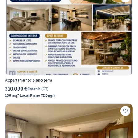
Appartamento piano terra
310.000 €
Catania
(
CT
)
150 mq
7 Locali
Piano T
2 Bagni