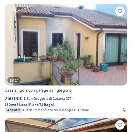
14
Casa singola con garage san gregorio
260.000 €
San Gregorio di Catania
(
CT
)
160 mq
5 Locali
Piano T
3 Bagni
Agenzia
Giada Immobiliare di Giuseppe D'Antone