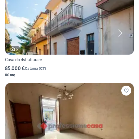
6
Casa da ristrutturare
85.000 €
Catania
(
CT
)
80 mq