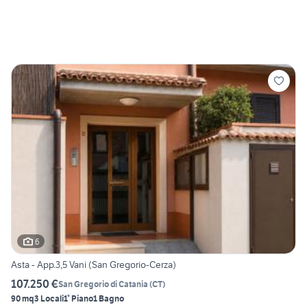
6
Asta - App.3,5 Vani (San Gregorio-Cerza)
107.250 €
San Gregorio di Catania
(
CT
)
90 mq
3 Locali
1° Piano
1 Bagno