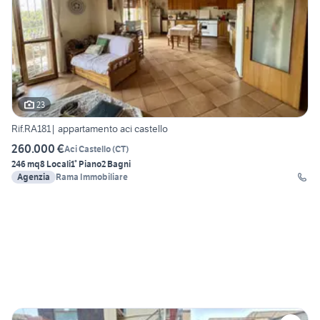
23
Rif.RA181| appartamento aci castello
260.000 €
Aci Castello
(
CT
)
246 mq
8 Locali
1° Piano
2 Bagni
Agenzia
Rama Immobiliare