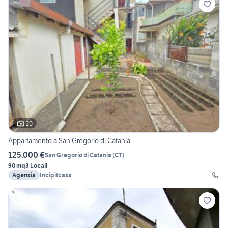
20
Appartamento a San Gregorio di Catania
125.000 €
San Gregorio di Catania
(
CT
)
90 mq
3 Locali
Agenzia
Incipitcasa