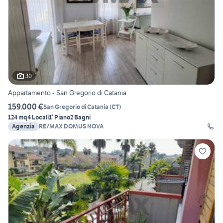
30
Appartamento - San Gregorio di Catania
159.000 €
San Gregorio di Catania
(
CT
)
124 mq
4 Locali
1° Piano
2 Bagni
Agenzia
RE/MAX DOMUS NOVA