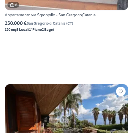
6
Appartamento via Sgroppillo - San Gregorio,Catania
250.000 €
San Gregorio di Catania
(
CT
)
120 mq
5 Locali
1° Piano
2 Bagni