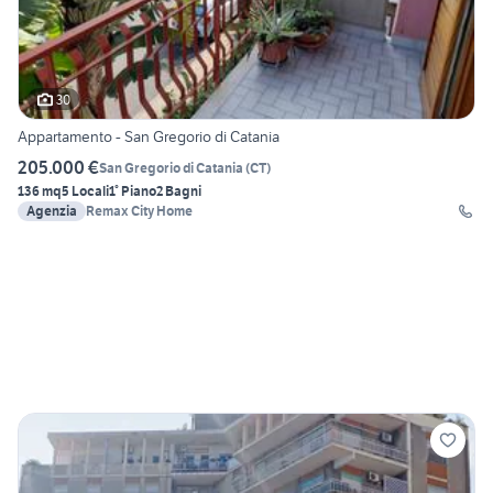
30
Appartamento - San Gregorio di Catania
205.000 €
San Gregorio di Catania
(
CT
)
136 mq
5 Locali
1° Piano
2 Bagni
Agenzia
Remax City Home