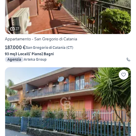
27
Appartamento - San Gregorio di Catania
187.000 €
San Gregorio di Catania
(
CT
)
93 mq
3 Locali
1° Piano
2 Bagni
Agenzia
Arteka Group