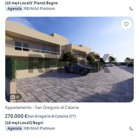
115 mq
4 Locali
1° Piano
1 Bagno
Agenzia
RE/MAX Platinum
15
Appartamento - San Gregorio di Catania
270.000 €
San Gregorio di Catania
(
CT
)
116 mq
4 Locali
2 Bagni
Agenzia
RE/MAX Platinum