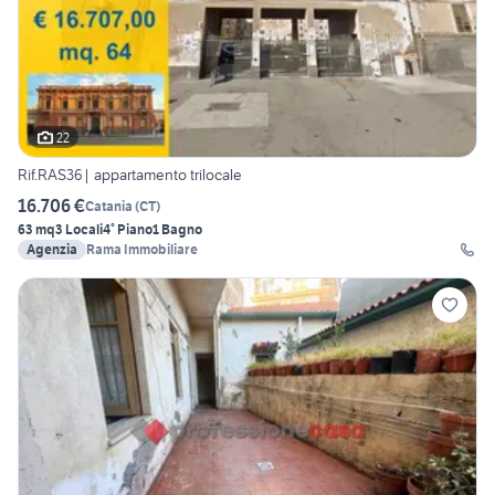
22
Rif.RAS36| appartamento trilocale
16.706 €
Catania
(
CT
)
63 mq
3 Locali
4° Piano
1 Bagno
Agenzia
Rama Immobiliare