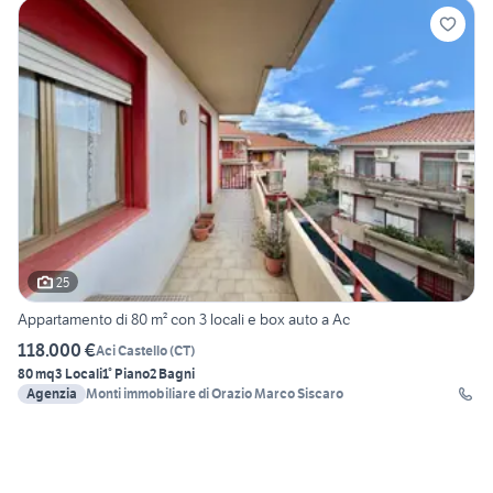
25
Appartamento di 80 m² con 3 locali e box auto a Ac
118.000 €
Aci Castello
(
CT
)
80 mq
3 Locali
1° Piano
2 Bagni
Agenzia
Monti immobiliare di Orazio Marco Siscaro