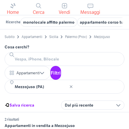
Home
Cerca
Vendi
Messaggi
monolocale affitto palermo
appartamento corso tuko
Ricerche
Subito
Appartamenti
Sicilia
Palermo (Prov)
Mezzojuso
Cosa cerchi?
Filtri
Appartamenti
Salva ricerca
Dal più recente
2 risultati
Appartamenti in vendita a Mezzojuso