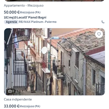
Appartamento - Mezzojuso
50.000 €
Mezzojuso
(
PA
)
182 mq
10 Locali
3° Piano
3 Bagni
Agenzia
RE/MAX Platinum - Palermo
6
Casa indipendente
33.000 €
Mezzojuso
(
PA
)