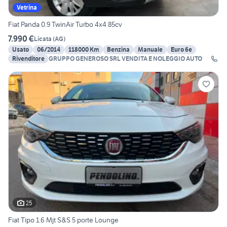
Vetrina
Fiat Panda 0.9 TwinAir Turbo 4x4 85cv
7.990 €
Licata
(
AG
)
Usato
06/2014
118000 Km
Benzina
Manuale
Euro 6e
Rivenditore
GRUPPO GENEROSO SRL VENDITA E NOLEGGIO AUTO
25
Fiat Tipo 1.6 Mjt S&S 5 porte Lounge