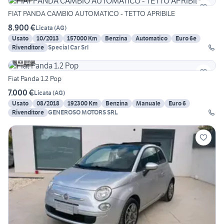
FIAT PANDA CAMBIO AUTOMATICO - TETTO APRIBILE
8.900 €
Licata
(
AG
)
Usato
10/2013
157000 Km
Benzina
Automatico
Euro 6e
Rivenditore
Special Car Srl
12
Fiat Panda 1.2 Pop
7.000 €
Licata
(
AG
)
Usato
08/2018
192300 Km
Benzina
Manuale
Euro 6
Rivenditore
GENEROSO MOTORS SRL