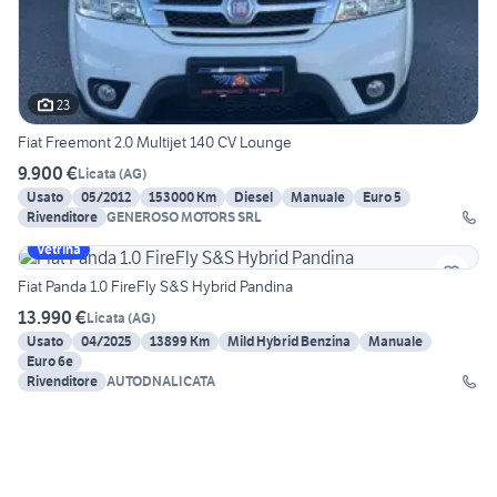
23
Fiat Freemont 2.0 Multijet 140 CV Lounge
9.900 €
Licata
(
AG
)
Usato
05/2012
153000 Km
Diesel
Manuale
Euro 5
Rivenditore
GENEROSO MOTORS SRL
Vetrina
Fiat Panda 1.0 FireFly S&S Hybrid Pandina
13.990 €
Licata
(
AG
)
Usato
04/2025
13899 Km
Mild Hybrid Benzina
Manuale
Euro 6e
Rivenditore
AUTODNALICATA