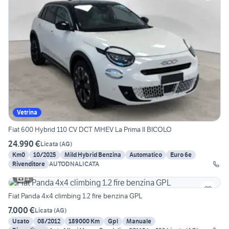
Vetrina
Fiat 600 Hybrid 110 CV DCT MHEV La Prima II BICOLO
24.990 €
Licata
(
AG
)
Km0
10/2025
Mild Hybrid Benzina
Automatico
Euro 6e
Rivenditore
AUTODNALICATA
4
Fiat Panda 4x4 climbing 1.2 fire benzina GPL
7.000 €
Licata
(
AG
)
Usato
08/2012
189000 Km
Gpl
Manuale