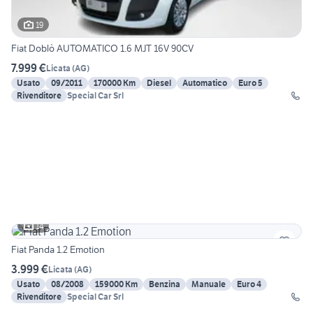
19
Fiat Doblò AUTOMATICO 1.6 MJT 16V 90CV
7.999 €
Licata
(
AG
)
Usato
09/2011
170000 Km
Diesel
Automatico
Euro 5
Rivenditore
Special Car Srl
14
Fiat Panda 1.2 Emotion
3.999 €
Licata
(
AG
)
Usato
08/2008
159000 Km
Benzina
Manuale
Euro 4
Rivenditore
Special Car Srl