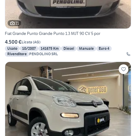
21
Fiat Grande Punto Grande Punto 1.3 MJT 90 CV 5 por
4.500 €
Licata
(
AG
)
Usato
10/2007
141675 Km
Diesel
Manuale
Euro 4
Rivenditore
PENDOLINO SRL