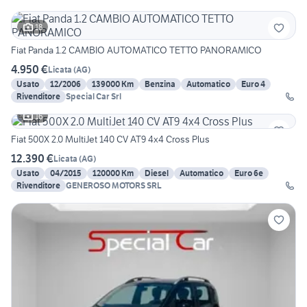
18
Fiat Panda 1.2 CAMBIO AUTOMATICO TETTO PANORAMICO
4.950 €
Licata
(
AG
)
Usato
12/2006
139000 Km
Benzina
Automatico
Euro 4
Rivenditore
Special Car Srl
16
Fiat 500X 2.0 MultiJet 140 CV AT9 4x4 Cross Plus
12.390 €
Licata
(
AG
)
Usato
04/2015
120000 Km
Diesel
Automatico
Euro 6e
Rivenditore
GENEROSO MOTORS SRL