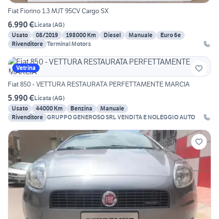
Fiat Fiorino 1.3 MJT 95CV Cargo SX
6.990 €
Licata
(
AG
)
Usato
08/2019
198000 Km
Diesel
Manuale
Euro 6e
Rivenditore
Terminal Motors
Vetrina
Fiat 850 - VETTURA RESTAURATA PERFETTAMENTE MARCIA
5.990 €
Licata
(
AG
)
Usato
44000 Km
Benzina
Manuale
Rivenditore
GRUPPO GENEROSO SRL VENDITA E NOLEGGIO AUTO