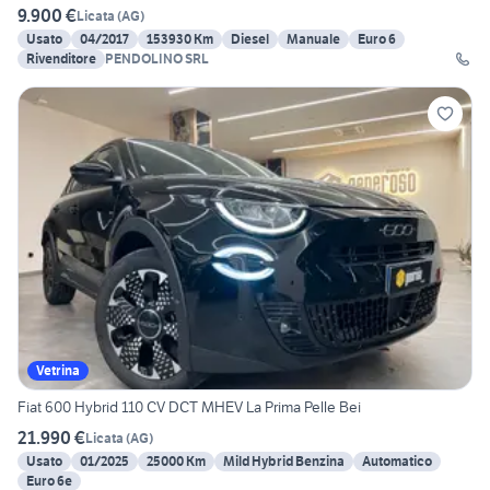
9.900 €
Licata
(
AG
)
Usato
04/2017
153930 Km
Diesel
Manuale
Euro 6
Rivenditore
PENDOLINO SRL
Vetrina
Fiat 600 Hybrid 110 CV DCT MHEV La Prima Pelle Bei
21.990 €
Licata
(
AG
)
Usato
01/2025
25000 Km
Mild Hybrid Benzina
Automatico
Euro 6e