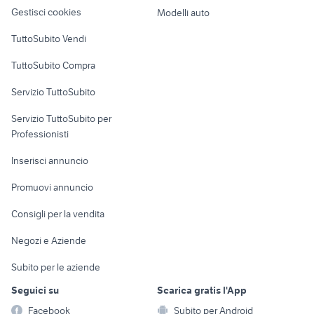
altro
Gestisci cookies
Modelli auto
Case vacanza
TuttoSubito Vendi
Uffici e Locali
TuttoSubito Compra
commerciali
Servizio TuttoSubito
elettronica
per la casa e la
sports e hobby
Servizio TuttoSubito per
persona
Informatica
Animali
Professionisti
Arredamento e
Console e
Accessori per
Casalinghi
Inserisci annuncio
Videogiochi
animali
Elettrodomestici
Promuovi annuncio
Audio/Video
Musica e Film
Giardino e Fai da te
Consigli per la vendita
Fotografia
Libri e Riviste
Abbigliamento e
Negozi e Aziende
Telefonia
Strumenti Musicali
Accessori
Subito per le aziende
Sports
Tutto per i bambini
Seguici su
Scarica gratis l'App
Biciclette
Facebook
Subito per Android