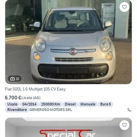
18
Fiat 500L 1.6 Multijet 105 CV Easy
6.700 €
Licata
(
AG
)
Usato
04/2014
250000 Km
Diesel
Manuale
Euro 5
Rivenditore
GENEROSO MOTORS SRL