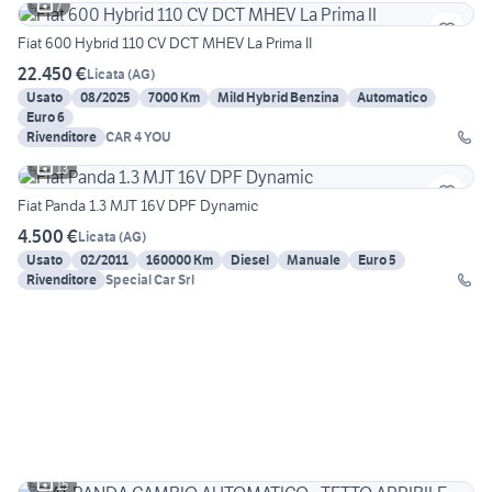
7
Fiat 600 Hybrid 110 CV DCT MHEV La Prima II
22.450 €
Licata
(
AG
)
Usato
08/2025
7000 Km
Mild Hybrid Benzina
Automatico
Euro 6
Rivenditore
CAR 4 YOU
13
Fiat Panda 1.3 MJT 16V DPF Dynamic
4.500 €
Licata
(
AG
)
Usato
02/2011
160000 Km
Diesel
Manuale
Euro 5
Rivenditore
Special Car Srl
15