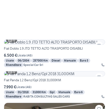
15
Fiat Doblo 1.9 JTD TETTO ALTO TRASPORTO DISABILI
6.500 €
Licata
(
AG
)
Usato
06/2004
257000 Km
Diesel
Manuale
Euro 3
Rivenditore
Special Car Srl
19
Fiat Panda 1.2 Benz/Gpl 2018 31.000KM
7.990 €
Licata
(
AG
)
Usato
01/2018
31000 Km
Gpl
Manuale
Euro 6
Rivenditore
RABITA CONSULTING SALES CARS