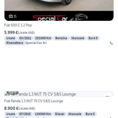
15
Fiat 500 C 1.2 Pop
5.999 €
Licata
(
AG
)
Usato
03/2011
151000 Km
Benzina
Manuale
Euro 5
Rivenditore
Special Car Srl
16
Fiat Panda 1.3 MJT 75 CV S&S Lounge
8.900 €
Licata
(
AG
)
Usato
07/2015
119000 Km
Diesel
Manuale
Euro 5