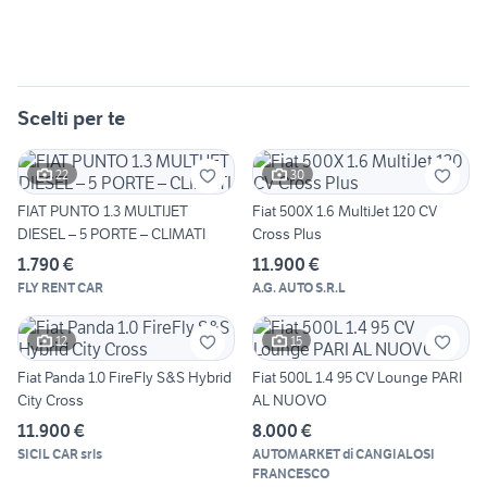
Scelti per te
22
30
FIAT PUNTO 1.3 MULTIJET
Fiat 500X 1.6 MultiJet 120 CV
DIESEL – 5 PORTE – CLIMATI
Cross Plus
1.790 €
11.900 €
FLY RENT CAR
A.G. AUTO S.R.L
12
15
Fiat Panda 1.0 FireFly S&S Hybrid
Fiat 500L 1.4 95 CV Lounge PARI
City Cross
AL NUOVO
11.900 €
8.000 €
SICIL CAR srls
AUTOMARKET di CANGIALOSI
FRANCESCO