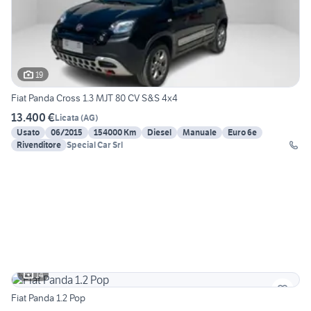
19
Fiat Panda Cross 1.3 MJT 80 CV S&S 4x4
13.400 €
Licata
(
AG
)
Usato
06/2015
154000 Km
Diesel
Manuale
Euro 6e
Rivenditore
Special Car Srl
14
Fiat Panda 1.2 Pop