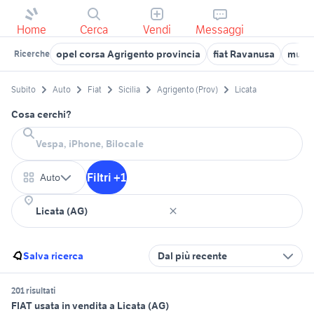
Home
Cerca
Vendi
Messaggi
opel corsa Agrigento provincia
fiat Ravanusa
musa 
Ricerche
Subito
Auto
Fiat
Sicilia
Agrigento (Prov)
Licata
Cosa cerchi?
Filtri +1
Auto
Salva ricerca
Dal più recente
201 risultati
FIAT usata in vendita a Licata (AG)