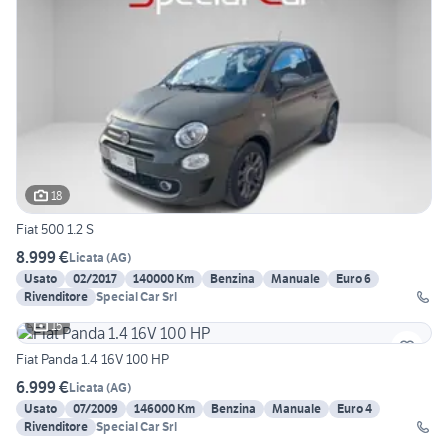
18
Fiat 500 1.2 S
8.999 €
Licata
(
AG
)
Usato
02/2017
140000 Km
Benzina
Manuale
Euro 6
Rivenditore
Special Car Srl
15
Fiat Panda 1.4 16V 100 HP
6.999 €
Licata
(
AG
)
Usato
07/2009
146000 Km
Benzina
Manuale
Euro 4
Rivenditore
Special Car Srl