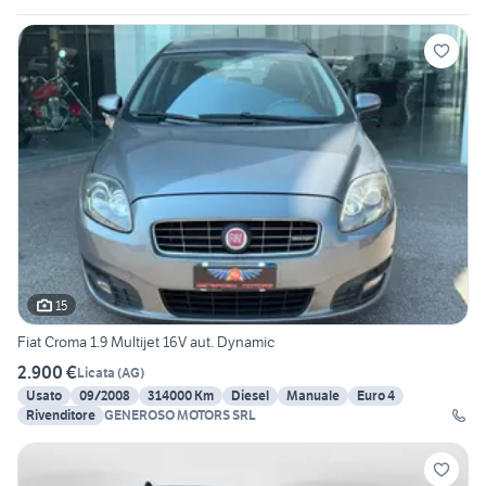
15
Fiat Croma 1.9 Multijet 16V aut. Dynamic
2.900 €
Licata
(
AG
)
Usato
09/2008
314000 Km
Diesel
Manuale
Euro 4
Rivenditore
GENEROSO MOTORS SRL