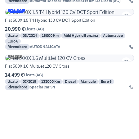
Rivenditore
AutoAffari Marco Pendolino SS115 km233 Licata (AG)
Vetrina
Fiat 500X 1.5 T4 Hybrid 130 CV DCT Sport Edition
20.990 €
Licata
(
AG
)
Usato
03/2024
15000 Km
Mild Hybrid Benzina
Automatico
Euro 6
Rivenditore
AUTODNALICATA
20
Fiat 500X 1.6 MultiJet 120 CV Cross
14.499 €
Licata
(
AG
)
Usato
07/2019
132000 Km
Diesel
Manuale
Euro 6
Rivenditore
Special Car Srl