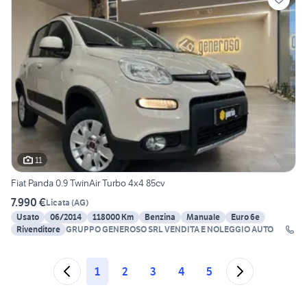
11
Fiat Panda 0.9 TwinAir Turbo 4x4 85cv
7.990 €
Licata
(
AG
)
Usato
06/2014
118000 Km
Benzina
Manuale
Euro 6e
Rivenditore
GRUPPO GENEROSO SRL VENDITA E NOLEGGIO AUTO
1
2
3
4
5