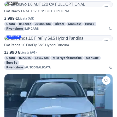
15
Fiat Bravo 1.6 MJT 120 CV FULL OPTIONAL
3.999 €
Licata
(
AG
)
Usato
05/2012
241000 Km
Diesel
Manuale
Euro 5
Rivenditore
MP CARS
Vetrina
Fiat Panda 1.0 FireFly S&S Hybrid Pandina
13.990 €
Licata
(
AG
)
Usato
02/2025
13132 Km
Mild Hybrid Benzina
Manuale
Euro 6e
Rivenditore
AUTODNALICATA