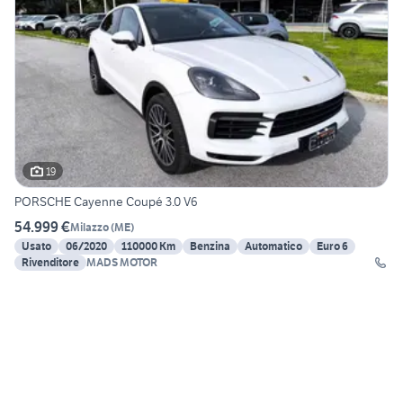
19
PORSCHE Cayenne Coupé 3.0 V6
54.999 €
Milazzo
(
ME
)
Usato
06/2020
110000 Km
Benzina
Automatico
Euro 6
Rivenditore
MADS MOTOR