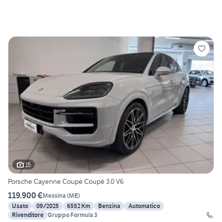
15
Porsche Cayenne Coupè Coupé 3.0 V6
119.900 €
Messina
(
ME
)
Usato
09/2025
6552 Km
Benzina
Automatico
Rivenditore
Gruppo Formula 3