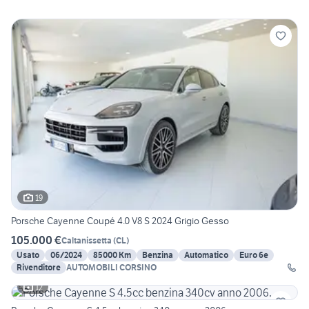
19
Porsche Cayenne Coupé 4.0 V8 S 2024 Grigio Gesso
105.000 €
Caltanissetta
(
CL
)
Usato
06/2024
85000 Km
Benzina
Automatico
Euro 6e
Rivenditore
AUTOMOBILI CORSINO
12