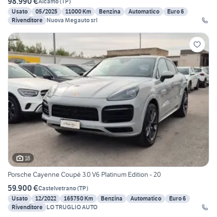
98.990 €
Alcamo
(
TP
)
Usato
05/2025
11000 Km
Benzina
Automatico
Euro 6
Rivenditore
Nuova Megauto srl
18
Porsche Cayenne Coupé 3.0 V6 Platinum Edition - 20
59.900 €
Castelvetrano
(
TP
)
Usato
12/2022
165750 Km
Benzina
Automatico
Euro 6
Rivenditore
LO TRUGLIO AUTO