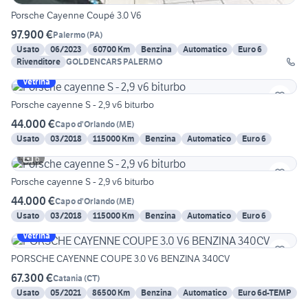
Porsche Cayenne Coupé 3.0 V6
97.900 €
Palermo
(
PA
)
Usato
06/2023
60700 Km
Benzina
Automatico
Euro 6
Rivenditore
GOLDENCARS PALERMO
Vetrina
Porsche cayenne S - 2,9 v6 biturbo
44.000 €
Capo d'Orlando
(
ME
)
Usato
03/2018
115000 Km
Benzina
Automatico
Euro 6
6
Porsche cayenne S - 2,9 v6 biturbo
44.000 €
Capo d'Orlando
(
ME
)
Usato
03/2018
115000 Km
Benzina
Automatico
Euro 6
Vetrina
PORSCHE CAYENNE COUPE 3.0 V6 BENZINA 340CV
67.300 €
Catania
(
CT
)
Usato
05/2021
86500 Km
Benzina
Automatico
Euro 6d-TEMP