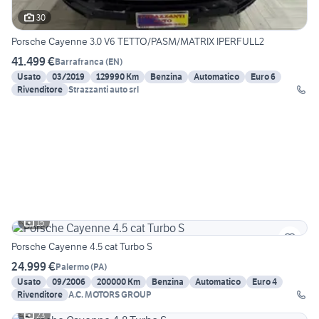
30
Porsche Cayenne 3.0 V6 TETTO/PASM/MATRIX IPERFULL2
41.499 €
Barrafranca
(
EN
)
Usato
03/2019
129990 Km
Benzina
Automatico
Euro 6
Rivenditore
Strazzanti auto srl
15
Porsche Cayenne 4.5 cat Turbo S
24.999 €
Palermo
(
PA
)
Usato
09/2006
200000 Km
Benzina
Automatico
Euro 4
Rivenditore
A.C. MOTORS GROUP
23