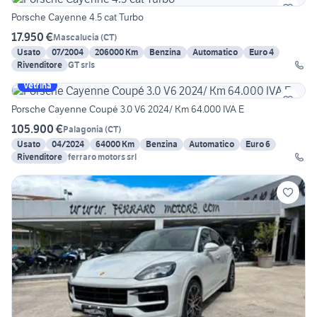
Porsche Cayenne 4.5 cat Turbo
17.950 €
Mascalucia
(
CT
)
Usato
07/2004
206000 Km
Benzina
Automatico
Euro 4
Rivenditore
GT srls
Vetrina
Porsche Cayenne Coupé 3.0 V6 2024/ Km 64.000 IVA E
105.900 €
Palagonia
(
CT
)
Usato
04/2024
64000 Km
Benzina
Automatico
Euro 6
Rivenditore
ferraro motors srl