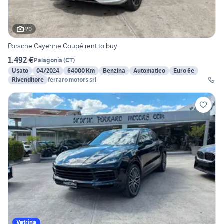
20
Porsche Cayenne Coupé rent to buy
1.492 €
Palagonia
(
CT
)
Usato
04/2024
64000 Km
Benzina
Automatico
Euro 6e
Rivenditore
ferraro motors srl
Vetrina