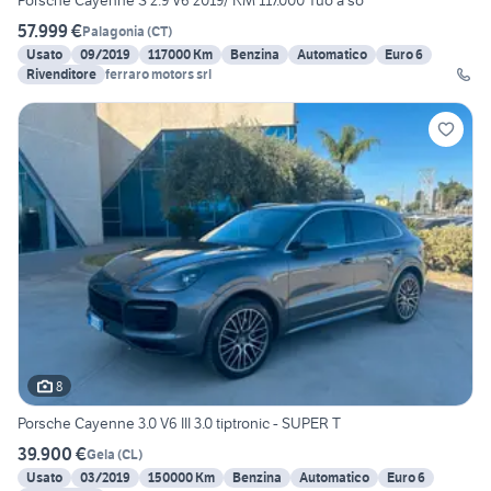
Porsche Cayenne S 2.9 V6 2019/ KM 117.000 Tuo a so
57.999 €
Palagonia
(
CT
)
Usato
09/2019
117000 Km
Benzina
Automatico
Euro 6
Rivenditore
ferraro motors srl
8
Porsche Cayenne 3.0 V6 III 3.0 tiptronic - SUPER T
39.900 €
Gela
(
CL
)
Usato
03/2019
150000 Km
Benzina
Automatico
Euro 6