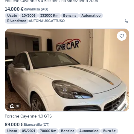
Porsche Cayenne S 4.5cc benzina 340cv anno 2006.
14.000 €
Ravanusa
(
AG
)
Usato
10/2006
232000 Km
Benzina
Automatico
Rivenditore
AUTOHAUSGATTUSO
28
Porsche Cayenne 4.0 GTS
89.000 €
Biancavilla
(
CT
)
Usato
05/2021
70000 Km
Benzina
Automatico
Euro 6e