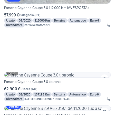
Porsche Cayenne Coupé 3.0 112.000 Km IVA ESPOSTA t
57.999 €
Palagonia
(
CT
)
Usato
05/2020
112000 Km
Benzina
Automatico
Euro 6
Rivenditore
ferraro motors srl
28
Porsche Cayenne Coupe 3.0 tiptronic
62.900 €
Ribera
(
AG
)
Usato
02/2020
137195 Km
Benzina
Automatico
Euro 6
Rivenditore
AUTO BONGIORNO ® RIBERA AG
Vetrina