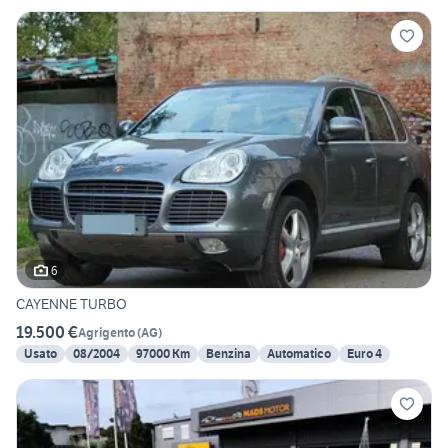
6
CAYENNE TURBO
19.500 €
Agrigento
(
AG
)
Usato
08/2004
97000 Km
Benzina
Automatico
Euro 4