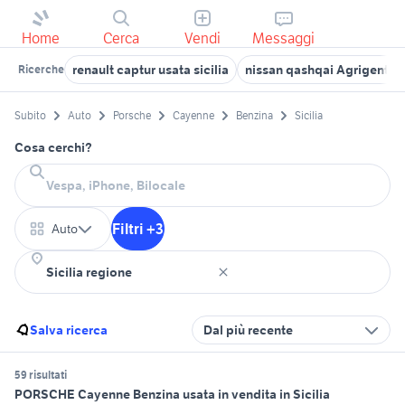
Home
Cerca
Vendi
Messaggi
renault captur usata sicilia
nissan qashqai Agrigento 
Ricerche
Subito
Auto
Porsche
Cayenne
Benzina
Sicilia
Cosa cerchi?
Filtri +3
Auto
Salva ricerca
Dal più recente
59 risultati
PORSCHE Cayenne Benzina usata in vendita in Sicilia