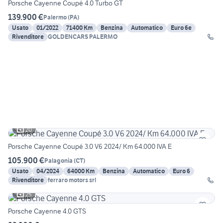
Porsche Cayenne Coupé 4.0 Turbo GT
139.900 €
Palermo
(
PA
)
Usato
01/2022
71400 Km
Benzina
Automatico
Euro 6e
Rivenditore
GOLDENCARS PALERMO
20
Porsche Cayenne Coupé 3.0 V6 2024/ Km 64.000 IVA E
105.900 €
Palagonia
(
CT
)
Usato
04/2024
64000 Km
Benzina
Automatico
Euro 6
Rivenditore
ferraro motors srl
25
Porsche Cayenne 4.0 GTS