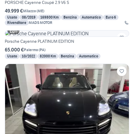
PORSCHE Cayenne Coupé 2.9 V6 S
49.999 €
Milazzo
(
ME
)
Usato
08/2019
169800 Km
Benzina
Automatico
Euro 6
Rivenditore
MADS MOTOR
6
Porsche Cayenne PLATINUM EDITION
65.000 €
Palermo
(
PA
)
Usato
10/2022
82000 Km
Benzina
Automatico