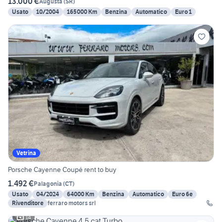
13.000 €
Augusta
(
SR
)
Usato
10/2004
165000 Km
Benzina
Automatico
Euro 1
Vetrina
Porsche Cayenne Coupé rent to buy
1.492 €
Palagonia
(
CT
)
Usato
04/2024
64000 Km
Benzina
Automatico
Euro 6e
Rivenditore
ferraro motors srl
14