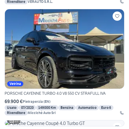
Rivenditore
VERAUTO S.R.L.
Vetrina
PORSCHE CAYENNE TURBO 4.0 V8 550 CV STRAFULL IVA
69.900 €
Pietraperzia
(
EN
)
Usato
07/2020
149000 Km
Benzina
Automatico
Euro 6
Rivenditore
Miccichè Auto Srl
22