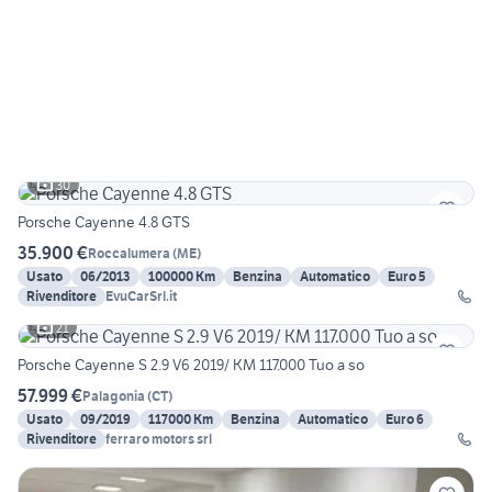
30
Porsche Cayenne 4.8 GTS
35.900 €
Roccalumera
(
ME
)
Usato
06/2013
100000 Km
Benzina
Automatico
Euro 5
Rivenditore
EvuCarSrl.it
21
Porsche Cayenne S 2.9 V6 2019/ KM 117.000 Tuo a so
57.999 €
Palagonia
(
CT
)
Usato
09/2019
117000 Km
Benzina
Automatico
Euro 6
Rivenditore
ferraro motors srl