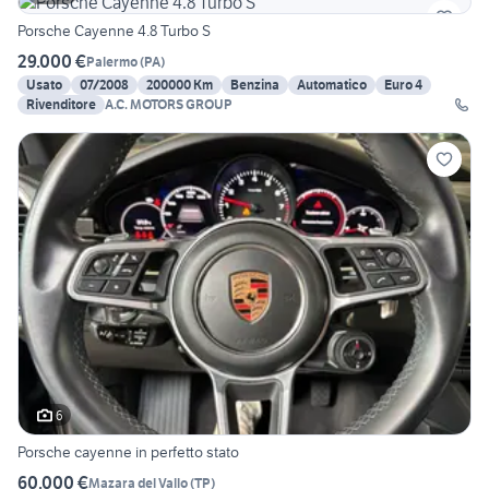
Porsche Cayenne 4.8 Turbo S
29.000 €
Palermo
(
PA
)
Usato
07/2008
200000 Km
Benzina
Automatico
Euro 4
Rivenditore
A.C. MOTORS GROUP
6
Porsche cayenne in perfetto stato
60.000 €
Mazara del Vallo
(
TP
)