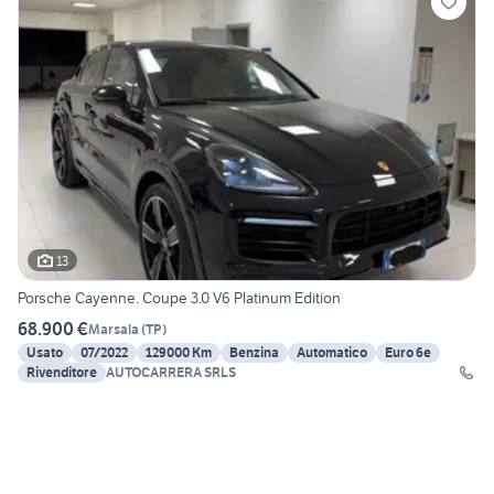
13
Porsche Cayenne. Coupe 3.0 V6 Platinum Edition
68.900 €
Marsala
(
TP
)
Usato
07/2022
129000 Km
Benzina
Automatico
Euro 6e
Rivenditore
AUTOCARRERA SRLS