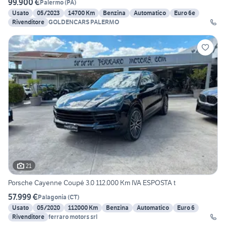
99.900 €
Palermo
(
PA
)
Usato
05/2023
14700 Km
Benzina
Automatico
Euro 6e
Rivenditore
GOLDENCARS PALERMO
21
Porsche Cayenne Coupé 3.0 112.000 Km IVA ESPOSTA t
57.999 €
Palagonia
(
CT
)
Usato
05/2020
112000 Km
Benzina
Automatico
Euro 6
Rivenditore
ferraro motors srl