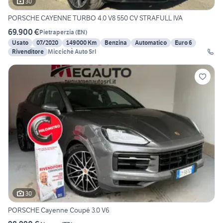
30
PORSCHE CAYENNE TURBO 4.0 V8 550 CV STRAFULL IVA
69.900 €
Pietraperzia
(
EN
)
Usato
07/2020
149000 Km
Benzina
Automatico
Euro 6
Rivenditore
Miccichè Auto Srl
30
PORSCHE Cayenne Coupé 3.0 V6