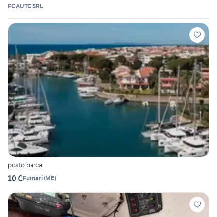
FC AUTO SRL
posto barca
10 €
Furnari
(
ME
)