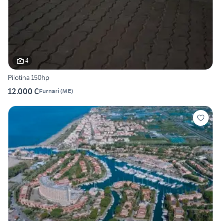
4
Pilotina 150hp
12.000 €
Furnari
(
ME
)