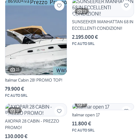
13
SUNSEEKER MANHATTAN 68 IN
ECCELLENTI CONDIZIONI!
2.195.000 €
FC AUTO SRL
15
Italmar Cabin 28! PROMO TOP!
79.900 €
FC AUTO SRL
5
18
Italmar open 17
AXOPAR 28 CABIN - PREZZO
11.800 €
PROMO!
FC AUTO SRL
130.000 €