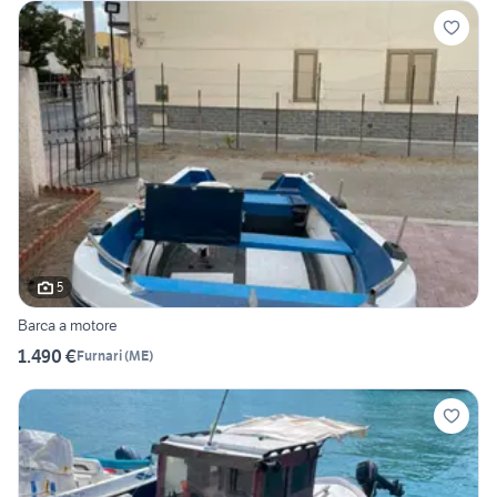
5
Barca a motore
1.490 €
Furnari
(
ME
)