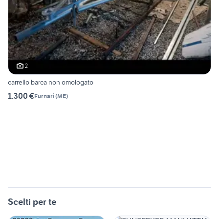
2
carrello barca non omologato
1.300 €
Furnari
(
ME
)
Scelti per te