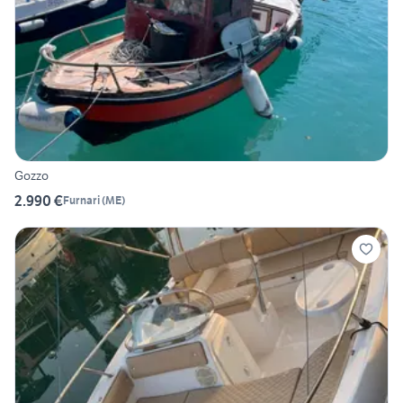
Gozzo
2.990 €
Furnari
(
ME
)