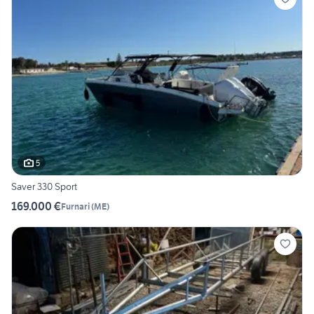
5
Saver 330 Sport
169.000 €
Furnari
(
ME
)