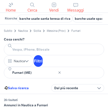
Home
Cerca
Vendi
Messaggi
barche usate santa teresa di riva
barche usate spadaf
Ricerche
Subito
Nautica
Sicilia
Messina (Prov)
Furnari
Cosa cerchi?
Filtri
Nautica
Salva ricerca
Dal più recente
26 risultati
Annunci in Nautica a Furnari