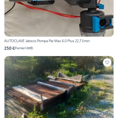
AUTOCLAVE Jabsco Pompa Par Max 6.0 Plus 22,7 l/min
250 €
Furnari
(
ME
)