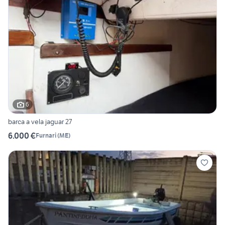
6
barca a vela jaguar 27
6.000 €
Furnari
(
ME
)