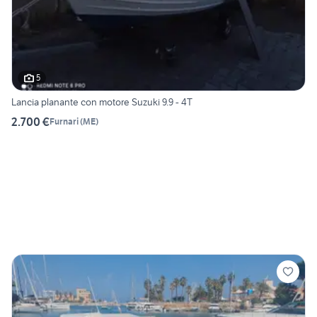
5
Lancia planante con motore Suzuki 9.9 - 4T
2.700 €
Furnari
(
ME
)