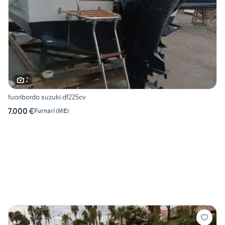
2
fuoribordo suzuki df225cv
7.000 €
Furnari
(
ME
)