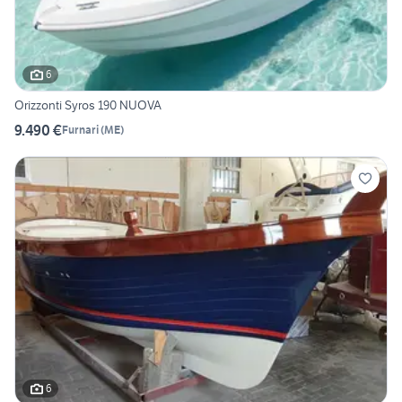
6
Orizzonti Syros 190 NUOVA
9.490 €
Furnari
(
ME
)
6