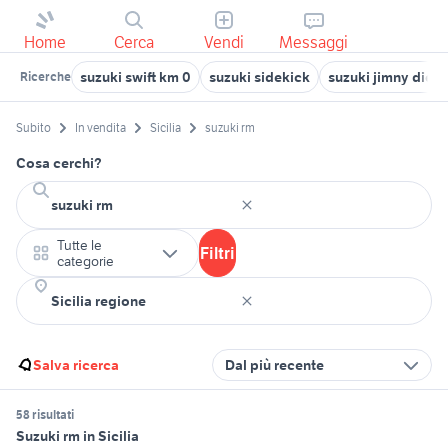
Home
Cerca
Vendi
Messaggi
suzuki swift km 0
suzuki sidekick
suzuki jimny diese
Ricerche
Subito
In vendita
Sicilia
suzuki rm
Cosa cerchi?
Tutte le
Filtri
categorie
Salva ricerca
Dal più recente
58 risultati
Suzuki rm in Sicilia