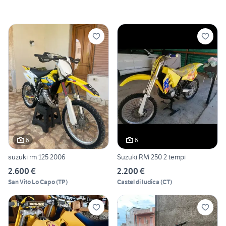
6
6
suzuki rm 125 2006
Suzuki RM 250 2 tempi
2.600 €
2.200 €
San Vito Lo Capo
(
TP
)
Castel di Iudica
(
CT
)