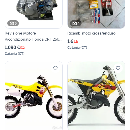
6
4
Revisione Motore
Ricambi moto cross/enduro
Ricondizionato Honda CRF 250
1 €
450
1.090 €
Catania
(
CT
)
Catania
(
CT
)