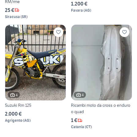
RM/rme
1.200 €
25 €
Favara
(
AG
)
Siracusa
(
SR
)
4
4
Suzuki Rm 125
Ricambi moto da cross o enduro
o quad
2.000 €
1 €
Agrigento
(
AG
)
Catania
(
CT
)