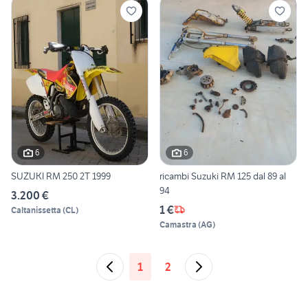
6
6
SUZUKI RM 250 2T 1999
ricambi Suzuki RM 125 dal 89 al
94
3.200 €
1 €
Caltanissetta
(
CL
)
Camastra
(
AG
)
1
2