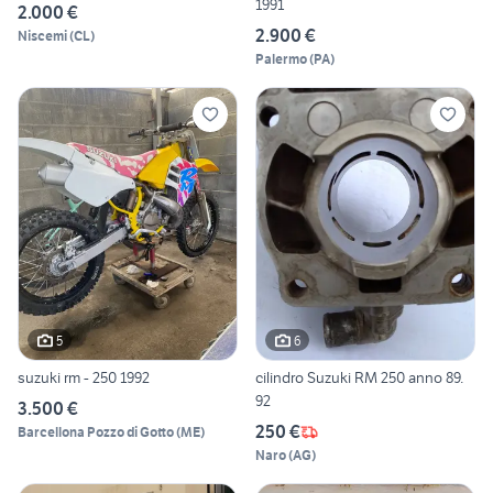
1991
2.000 €
2.900 €
Niscemi
(
CL
)
Palermo
(
PA
)
5
6
suzuki rm - 250 1992
cilindro Suzuki RM 250 anno 89.
92
3.500 €
250 €
Barcellona Pozzo di Gotto
(
ME
)
Naro
(
AG
)