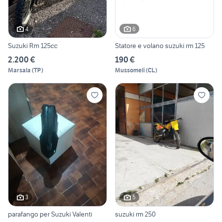
4
6
Suzuki Rm 125cc
Statore e volano suzuki rm 125
2.200 €
190 €
Marsala
(
TP
)
Mussomeli
(
CL
)
3
5
parafango per Suzuki Valenti
suzuki rm 250