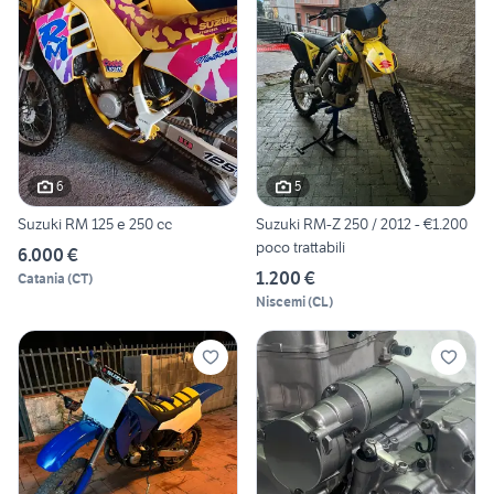
6
5
Suzuki RM 125 e 250 cc
Suzuki RM-Z 250 / 2012 - €1.200
poco trattabili
6.000 €
1.200 €
Catania
(
CT
)
Niscemi
(
CL
)