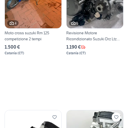
4
6
Moto cross suzuki Rm 125
Revisione Motore
competizione 2 tempi
Ricondizionato Suzuki Drz Ltz
400
1.500 €
1.190 €
Catania
(
CT
)
Catania
(
CT
)