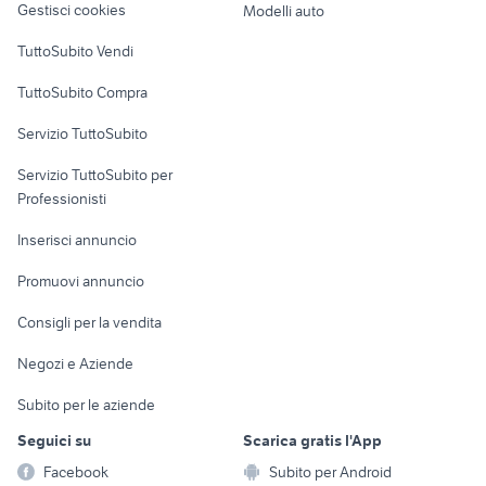
Gestisci cookies
Modelli auto
Case vacanza
TuttoSubito Vendi
Uffici e Locali
TuttoSubito Compra
commerciali
Servizio TuttoSubito
elettronica
per la casa e la
sports e hobby
Servizio TuttoSubito per
persona
Informatica
Animali
Professionisti
Arredamento e
Console e
Accessori per
Casalinghi
Inserisci annuncio
Videogiochi
animali
Elettrodomestici
Promuovi annuncio
Audio/Video
Musica e Film
Giardino e Fai da te
Consigli per la vendita
Fotografia
Libri e Riviste
Abbigliamento e
Negozi e Aziende
Telefonia
Strumenti Musicali
Accessori
Subito per le aziende
Sports
Tutto per i bambini
Seguici su
Scarica gratis l'App
Biciclette
Facebook
Subito per Android