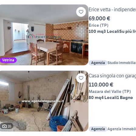
Erice vetta - indipende
69.000 €
Erice
(
TP
)
100 mq
3 Locali
Su più li
Vetrina
Agenzia
Studio Immobili
Giacomo Nicotra
Casa singola con gara
110.000 €
Mazara del Vallo
(
TP
)
80 mq
4 Locali
1 Bagno
16
Agenzia
Agenzia Immobil