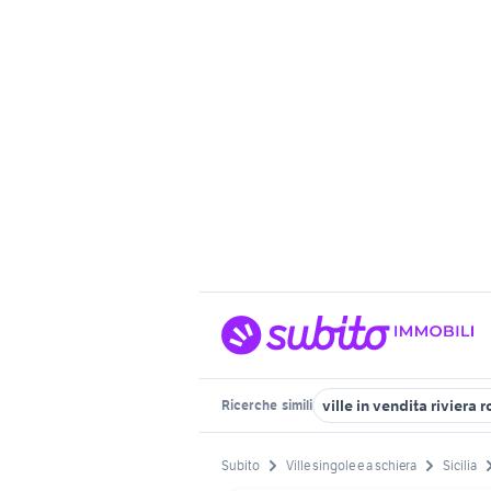
ville in vendita riviera
Ricerche
simili
Subito
Ville singole e a schiera
Sicilia