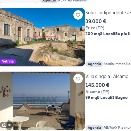
Agenzia
RE/MAX Platinum
Soluz. indipendente a 
39.000 €
Erice
(
TP
)
200 mq
8 Locali
Su più li
Vetrina
Agenzia
Studio Immobili
Giacomo Nicotra
Villa singola - Alcamo
145.000 €
Alcamo
(
TP
)
99 mq
5 Locali
1 Bagno
30
Agenzia
RE/MAX Platinu