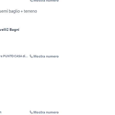
Mostra numero
semi baglio + terreno
velli
2 Bagni
Mostra numero
are PUNTO CASA di
Mostra numero
m