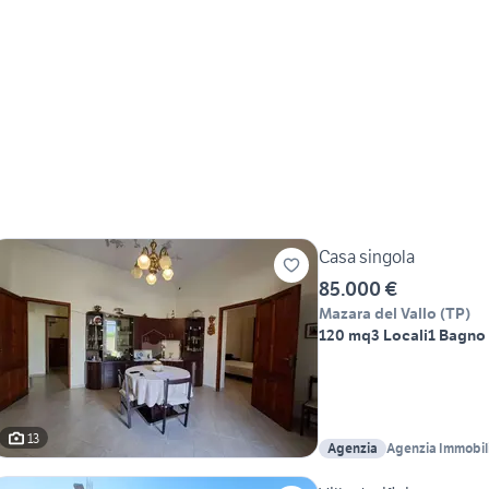
Casa singola
85.000 €
Mazara del Vallo
(
TP
)
120 mq
3 Locali
1 Bagno
13
Agenzia
Agenzia Immobil