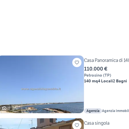
Casa Panoramica di 14
110.000 €
Petrosino
(
TP
)
140 mq
4 Locali
2 Bagni
11
Agenzia
Agenzia Immobil
Casa singola