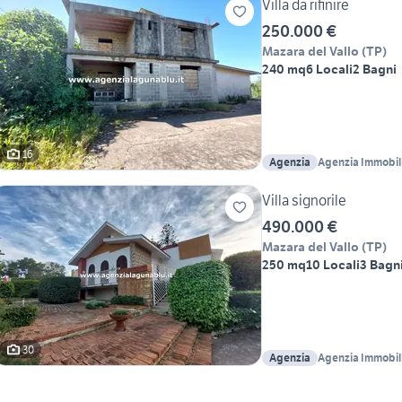
Villa da rifinire
250.000 €
Mazara del Vallo
(
TP
)
240 mq
6 Locali
2 Bagni
16
Agenzia
Agenzia Immobil
Villa signorile
490.000 €
Mazara del Vallo
(
TP
)
250 mq
10 Locali
3 Bagn
30
Agenzia
Agenzia Immobil