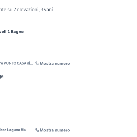
nte su 2 elevazioni, 3 vani
velli
1 Bagno
Mostra numero
are PUNTO CASA di
ge
Mostra numero
iare Laguna Blu