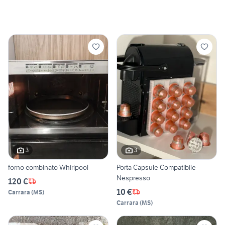
3
3
forno combinato Whirlpool
Porta Capsule Compatibile
Nespresso
120 €
10 €
Carrara
(
MS
)
Carrara
(
MS
)