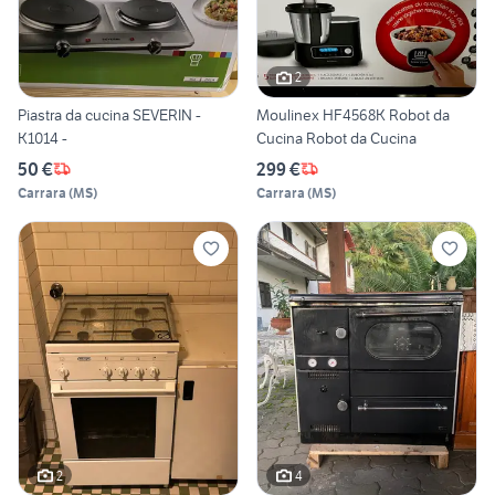
2
Piastra da cucina SEVERIN -
Moulinex HF4568K Robot da
K1014 -
Cucina Robot da Cucina
50 €
299 €
Carrara
(
MS
)
Carrara
(
MS
)
2
4