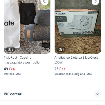
6
4
FisioRest - Cuscino
Affettatrice Elettrica SilverCrest
massaggiatore per il collo
100W
49 €
25 €
Carrara
(
MS
)
Villafranca in Lunigiana
(
MS
)
Più cercati
Correlati
Richerche simili
Suggerimenti