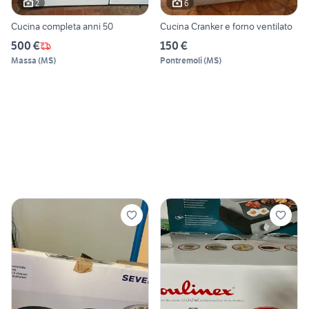
2
6
Cucina completa anni 50
Cucina Cranker e forno ventilato
500 €
150 €
Massa
(
MS
)
Pontremoli
(
MS
)