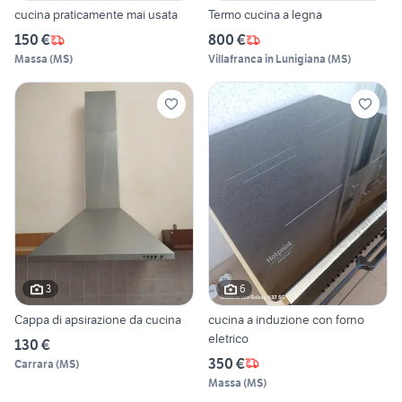
cucina praticamente mai usata
Termo cucina a legna
150 €
800 €
Massa
(
MS
)
Villafranca in Lunigiana
(
MS
)
3
6
Cappa di apsirazione da cucina
cucina a induzione con forno
eletrico
130 €
350 €
Carrara
(
MS
)
Massa
(
MS
)