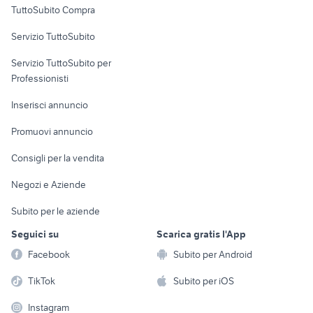
TuttoSubito Compra
commerciali
Servizio TuttoSubito
elettronica
per la casa e la
sports e hobby
Servizio TuttoSubito per
persona
Informatica
Animali
Professionisti
Arredamento e
Console e
Accessori per
Casalinghi
Inserisci annuncio
Videogiochi
animali
Elettrodomestici
Promuovi annuncio
Audio/Video
Musica e Film
Giardino e Fai da te
Consigli per la vendita
Fotografia
Libri e Riviste
Abbigliamento e
Negozi e Aziende
Telefonia
Strumenti Musicali
Accessori
Subito per le aziende
Sports
Tutto per i bambini
Seguici su
Scarica gratis l'App
Biciclette
Facebook
Subito per Android
Collezionismo
TikTok
Subito per iOS
Instagram