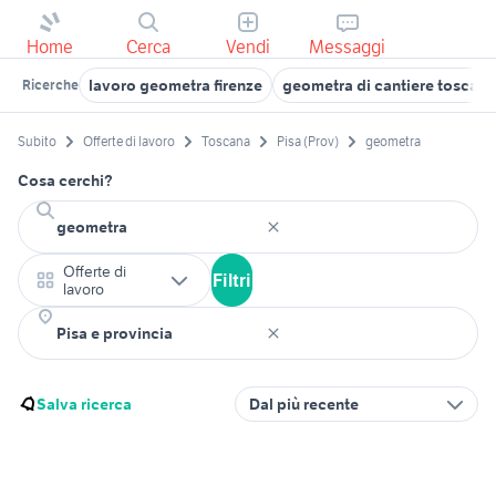
Home
Cerca
Vendi
Messaggi
lavoro geometra firenze
geometra di cantiere toscana
Ricerche
Subito
Offerte di lavoro
Toscana
Pisa (Prov)
geometra
Cosa cerchi?
Offerte di
Filtri
lavoro
Salva ricerca
Dal più recente