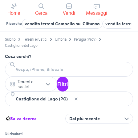
Home
Cerca
Vendi
Messaggi
vendita terreni Campello sul Clitunno
vendita terreni
Ricerche
Subito
Terreni e rustici
Umbria
Perugia (Prov)
Castiglione del Lago
Cosa cerchi?
Terreni e
Filtri
rustici
Salva ricerca
Dal più recente
31 risultati