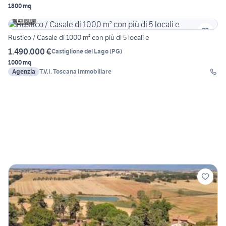
1800 mq
20
Rustico / Casale di 1000 m² con più di 5 locali e
1.490.000 €
Castiglione del Lago
(
PG
)
1000 mq
Agenzia
T.V.I. Toscana Immobiliare