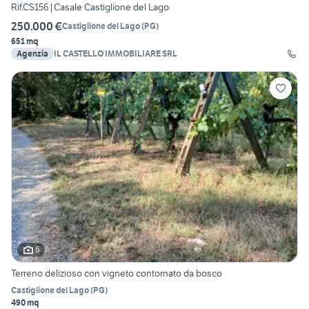
Rif.CS156|Casale Castiglione del Lago
250.000 €
Castiglione del Lago
(
PG
)
651 mq
Agenzia
IL CASTELLO IMMOBILIARE SRL
6
Terreno delizioso con vigneto contornato da bosco
Castiglione del Lago
(
PG
)
490 mq