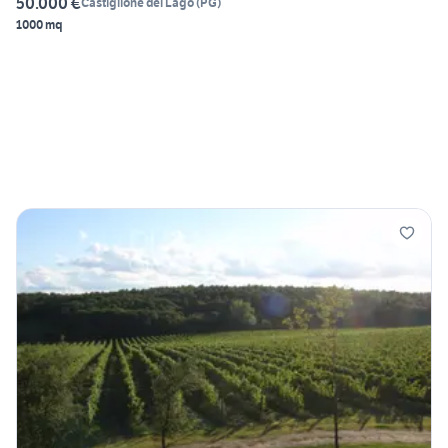
50.000 €
Castiglione del Lago
(
PG
)
1000 mq