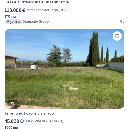
Casale suddiviso in tre unità abitative
110.000 €
Castiglione del Lago
(
PG
)
270 mq
Agenzia
Diamante Group
4
Terreno edificabile vista lago
45.000 €
Castiglione del Lago
(
PG
)
1000 mq