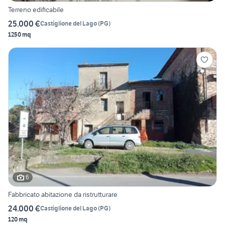
Terreno edificabile
25.000 €
Castiglione del Lago
(
PG
)
1250 mq
6
Fabbricato abitazione da ristrutturare
24.000 €
Castiglione del Lago
(
PG
)
120 mq