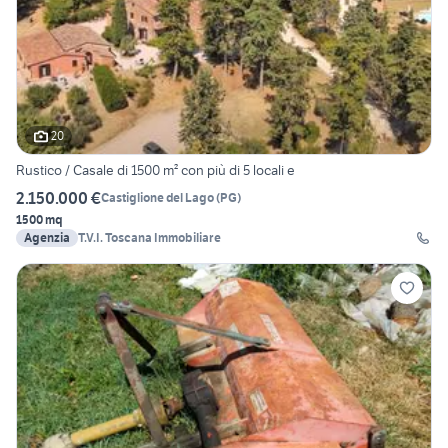
20
Rustico / Casale di 1500 m² con più di 5 locali e
2.150.000 €
Castiglione del Lago
(
PG
)
1500 mq
Agenzia
T.V.I. Toscana Immobiliare