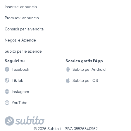
Console e
Accessori per
Casalinghi
Inserisci annuncio
Videogiochi
animali
Elettrodomestici
Promuovi annuncio
Audio/Video
Musica e Film
Giardino e Fai da te
Consigli per la vendita
Fotografia
Libri e Riviste
Abbigliamento e
Negozi e Aziende
Telefonia
Strumenti Musicali
Accessori
Subito per le aziende
Sports
Tutto per i bambini
Seguici su
Scarica gratis l'App
Biciclette
Facebook
Subito per Android
Collezionismo
TikTok
Subito per iOS
Instagram
YouTube
©
2026
Subito.it - P.IVA 05526340962