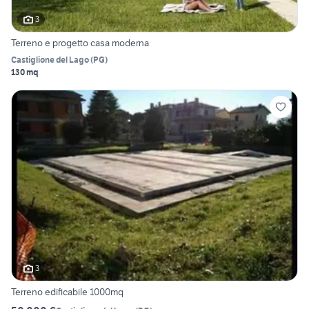
3
Terreno e progetto casa moderna
Castiglione del Lago
(
PG
)
130 mq
3
Terreno edificabile 1000mq