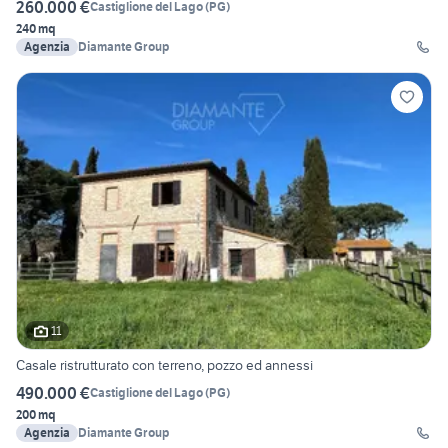
260.000 €
Castiglione del Lago
(
PG
)
240 mq
Agenzia
Diamante Group
11
Casale ristrutturato con terreno, pozzo ed annessi
490.000 €
Castiglione del Lago
(
PG
)
200 mq
Agenzia
Diamante Group