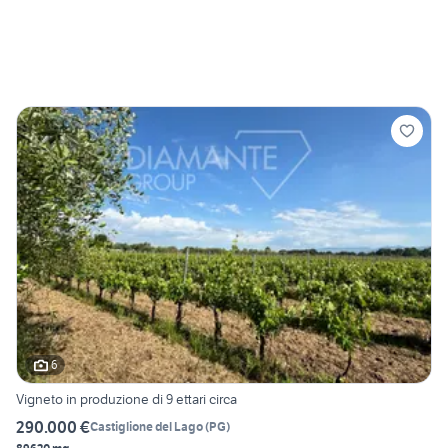
6
Vigneto in produzione di 9 ettari circa
290.000 €
Castiglione del Lago
(
PG
)