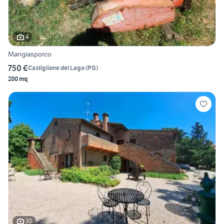
4
Mangiasporco
750 €
Castiglione del Lago
(
PG
)
200 mq
30