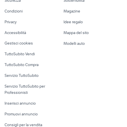
Sicurezza
Sostenibilità
schiera
lavoro
posto letto milano
Accessori Moto
Condizioni
Magazine
Terreni e rustici
Attrezzature di
Nautica
lavoro
Privacy
Idee regalo
Garage e box
Caravan e Camper
Accessibilità
Mappa del sito
Loft, mansarde e
Veicoli commerciali
altro
Gestisci cookies
Modelli auto
Case vacanza
TuttoSubito Vendi
Uffici e Locali
TuttoSubito Compra
commerciali
Servizio TuttoSubito
elettronica
per la casa e la
sports e hobby
Servizio TuttoSubito per
persona
Informatica
Animali
Professionisti
Arredamento e
Console e
Accessori per
Casalinghi
Inserisci annuncio
Videogiochi
animali
Elettrodomestici
Promuovi annuncio
Audio/Video
Musica e Film
Giardino e Fai da te
Consigli per la vendita