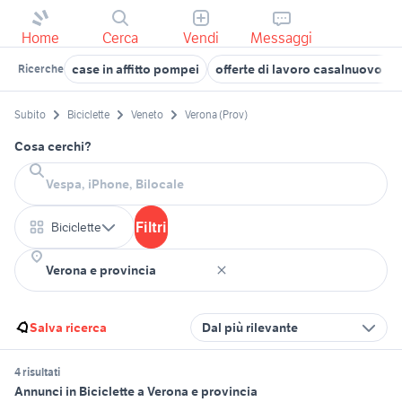
Home
Cerca
Vendi
Messaggi
case in affitto pompei
offerte di lavoro casalnuovo di 
Ricerche
Subito
Biciclette
Veneto
Verona (Prov)
Cosa cerchi?
Filtri
Biciclette
Salva ricerca
Dal più rilevante
4 risultati
Annunci in Biciclette a Verona e provincia