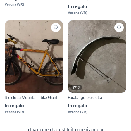
Verona
(
VR
)
In regalo
Verona
(
VR
)
2
Bicicletta Mountain Bike Giant
Parafango bicicletta
In regalo
In regalo
Verona
(
VR
)
Verona
(
VR
)
La tua ricerca ha restituito pochi annunci.