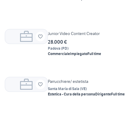
Junior Video Content Creator
28.000 €
Padova
(
PD
)
Commerciale
Impiegato
Full time
Parrucchiere/ estetista
Santa Maria di Sala
(
VE
)
Estetica - Cura della persona
Dirigente
Full time