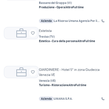
Bassano del Grappa
(
VI
)
Produzione - Operai
Altro
Full time
Azienda
La Risorsa Umana Agenzia Per il
Lavoro
Estetista
Treviso
(
TV
)
Estetica - Cura della persona
Altro
Full time
GIARDINIERE - Hotel 5* in zona Giudecca
Venezia VE
Venezia
(
VE
)
Turismo - Ristorazione
Altro
Full time
Azienda
UMANA S.P.A.