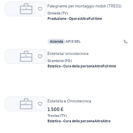
Falegname per montaggio mobili (TRE01)
Ormelle
(
TV
)
Produzione - Operai
Altro
Full time
Azienda
APIS SRL
Estetista/ onicotecnica
Grantorto
(
PD
)
Estetica - Cura della persona
Altro
Full time
Estetista e Onicotecnica
1.500 €
Treviso
(
TV
)
Estetica - Cura della persona
Altro
Altro