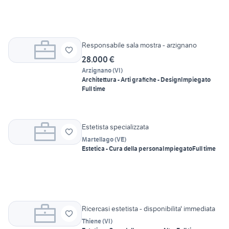
Responsabile sala mostra - arzignano
28.000 €
Arzignano
(
VI
)
Architettura - Arti grafiche - Design
Impiegato
Full time
Estetista specializzata
Martellago
(
VE
)
Estetica - Cura della persona
Impiegato
Full time
Ricercasi estetista - disponibilita' immediata
Thiene
(
VI
)