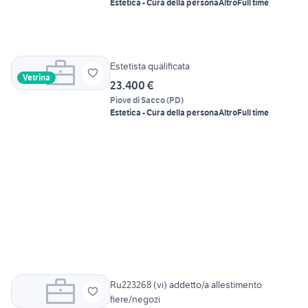
Estetica - Cura della persona
Altro
Full time
Estetista qualificata
Vetrina
23.400 €
Piove di Sacco
(
PD
)
Estetica - Cura della persona
Altro
Full time
Ru223268 (vi) addetto/a allestimento
fiere/negozi