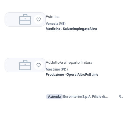
Estetica
Venezia
(
VE
)
Medicina - Salute
Impiegato
Altro
Addetto/a al reparto finitura
Mestrino
(
PD
)
Produzione - Operai
Altro
Full time
Azienda
Eurointerim S.p.A. Filiale di
Cadoneghe