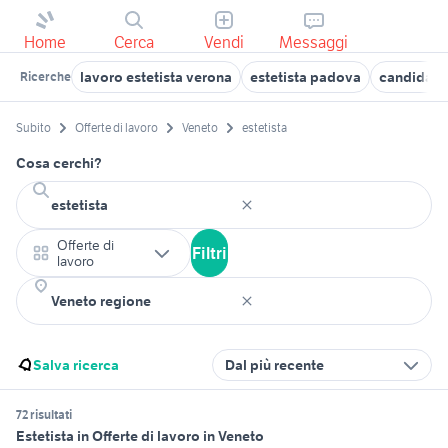
Home
Cerca
Vendi
Messaggi
lavoro estetista verona
estetista padova
candidati 
Ricerche
Subito
Offerte di lavoro
Veneto
estetista
Cosa cerchi?
Offerte di
Filtri
lavoro
Salva ricerca
Dal più recente
72 risultati
Estetista in Offerte di lavoro in Veneto