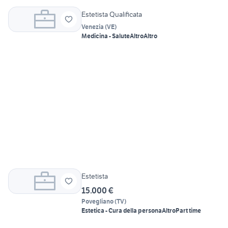
Estetista Qualificata
Venezia
(
VE
)
Medicina - Salute
Altro
Altro
Estetista
15.000 €
Povegliano
(
TV
)
Estetica - Cura della persona
Altro
Part time