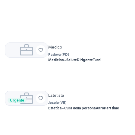
Medico
Padova
(
PD
)
Medicina - Salute
Dirigente
Turni
Estetista
Urgente
Jesolo
(
VE
)
Estetica - Cura della persona
Altro
Part time