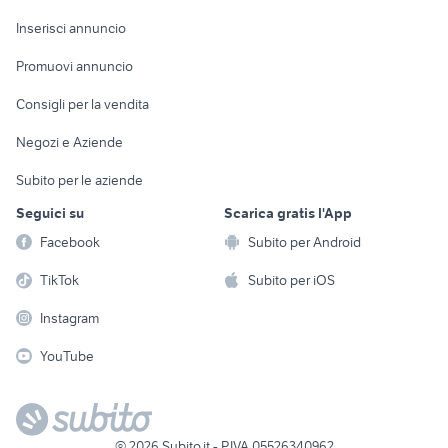
Arredamento e
Console e
Accessori per
Casalinghi
Inserisci annuncio
Videogiochi
animali
Elettrodomestici
Promuovi annuncio
Audio/Video
Musica e Film
Giardino e Fai da te
Consigli per la vendita
Fotografia
Libri e Riviste
Abbigliamento e
Negozi e Aziende
Telefonia
Strumenti Musicali
Accessori
Subito per le aziende
Sports
Tutto per i bambini
Seguici su
Scarica gratis l'App
Biciclette
Facebook
Subito per Android
Collezionismo
TikTok
Subito per iOS
Instagram
YouTube
©
2026
Subito.it - P.IVA 05526340962