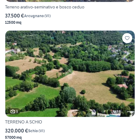
Terreno arativo-seminativo e bosco ceduo
37.500 €
Arcugnano
(
VI
)
12500 mq
9
TERRENO A SCHIO
320.000 €
Schio
(
VI
)
57000 mq