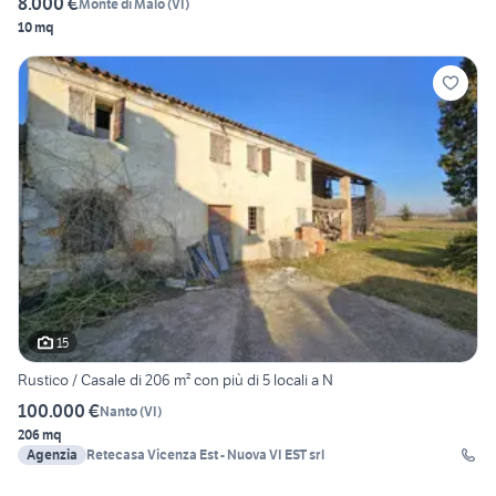
8.000 €
Monte di Malo
(
VI
)
10 mq
15
Rustico / Casale di 206 m² con più di 5 locali a N
100.000 €
Nanto
(
VI
)
206 mq
Agenzia
Retecasa Vicenza Est - Nuova VI EST srl