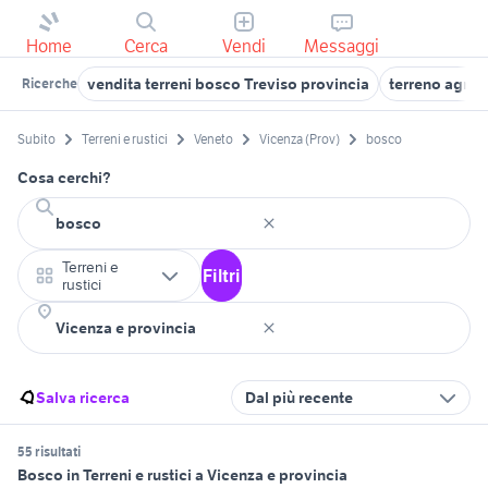
Home
Cerca
Vendi
Messaggi
vendita terreni bosco Treviso provincia
terreno agric
Ricerche
Subito
Terreni e rustici
Veneto
Vicenza (Prov)
bosco
Cosa cerchi?
Terreni e
Filtri
rustici
Salva ricerca
Dal più recente
55 risultati
Bosco in Terreni e rustici a Vicenza e provincia