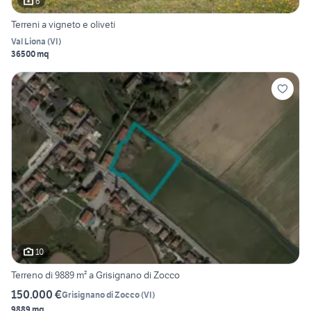
6
Terreni a vigneto e oliveti
Val Liona
(
VI
)
36500 mq
10
Terreno di 9889 m² a Grisignano di Zocco
150.000 €
Grisignano di Zocco
(
VI
)
9889 mq