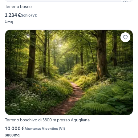
Terreno bosco
1.234 €
Schio
(
VI
)
1 mq
Terreno boschivo di 3800 m presso Agugliana
10.000 €
Montorso Vicentino
(
VI
)
3800 mq