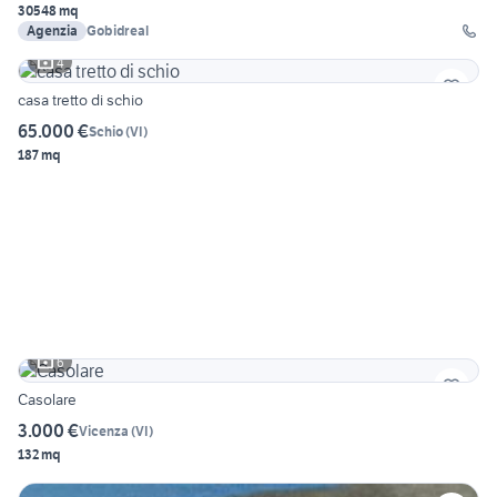
30548 mq
Agenzia
Gobidreal
4
casa tretto di schio
65.000 €
Schio
(
VI
)
187 mq
6
Casolare
3.000 €
Vicenza
(
VI
)
132 mq