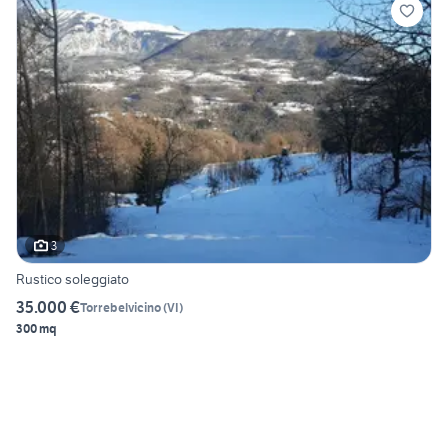
3
Rustico soleggiato
35.000 €
Torrebelvicino
(
VI
)
300 mq