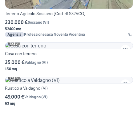
Terreno Agricolo Sossano [Cod. rif S32VCG]
230.000 €
Sossano
(
VI
)
52400 mq
Agenzia
Professionecasa Noventa Vicentina
5
Casa con terreno
35.000 €
Valdagno
(
VI
)
150 mq
6
Rustico a Valdagno (VI)
49.000 €
Valdagno
(
VI
)
63 mq