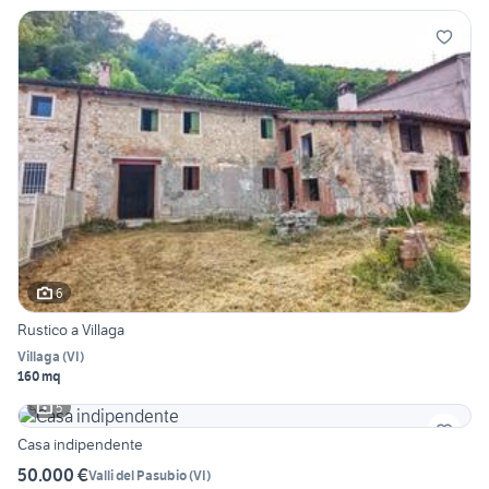
6
Rustico a Villaga
Villaga
(
VI
)
160 mq
5
Casa indipendente
50.000 €
Valli del Pasubio
(
VI
)