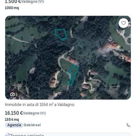
1.500 €
Valdagno
(
VI
)
1000 mq
3
Immobile in asta di 1554 m² a Valdagno
16.150 €
Valdagno
(
VI
)
1554 mq
Agenzia
Gobidreal