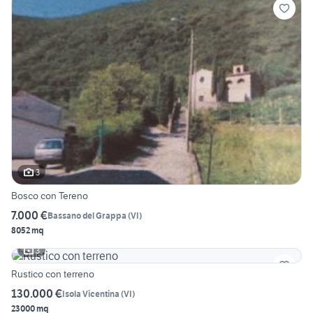
3
Bosco con Tereno
7.000 €
Bassano del Grappa
(
VI
)
8052 mq
3
Rustico con terreno
130.000 €
Isola Vicentina
(
VI
)
23000 mq