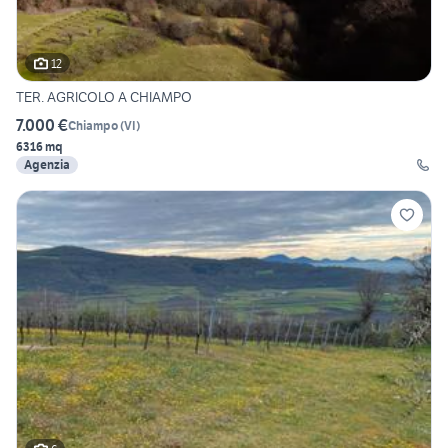
12
TER. AGRICOLO A CHIAMPO
7.000 €
Chiampo
(
VI
)
6316 mq
Agenzia