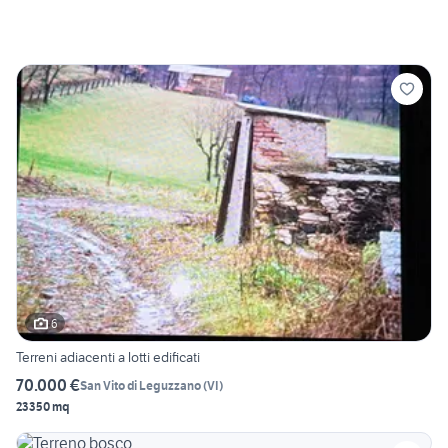
6
Terreni adiacenti a lotti edificati
70.000 €
San Vito di Leguzzano
(
VI
)
23350 mq