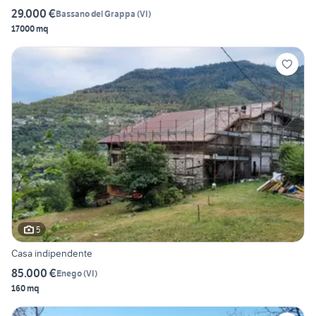
29.000 €
Bassano del Grappa
(
VI
)
17000 mq
5
Casa indipendente
85.000 €
Enego
(
VI
)
160 mq