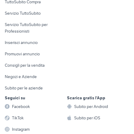
TuttoSubito Compra
commerciali
manutenzione carrelli elevatori
super crown
Servizio TuttoSubito
lugli carrelli elevatori
veicoli commerciali usati lazio
elettronica
per la casa e la
sports e hobby
veicoli commerciali usati sicilia
trattori frutteto usati veneto
Servizio TuttoSubito per
persona
Informatica
Animali
landini mistral 50 usato
renault trafic
Professionisti
Arredamento e
Console e
Accessori per
Casalinghi
Inserisci annuncio
Videogiochi
animali
Elettrodomestici
Promuovi annuncio
Audio/Video
Musica e Film
Giardino e Fai da te
Consigli per la vendita
Fotografia
Libri e Riviste
Abbigliamento e
Negozi e Aziende
Telefonia
Strumenti Musicali
Accessori
Subito per le aziende
Sports
Tutto per i bambini
Seguici su
Scarica gratis l'App
Biciclette
Facebook
Subito per Android
Collezionismo
TikTok
Subito per iOS
Instagram