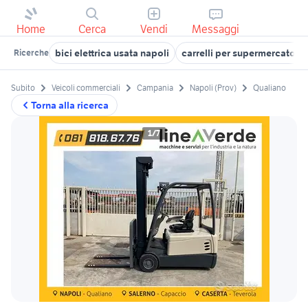
Home
Cerca
Vendi
Messaggi
bici elettrica usata napoli
carrelli per supermercato 
Ricerche
Subito
Veicoli commerciali
Campania
Napoli (Prov)
Qualiano
Torna alla ricerca
1/7