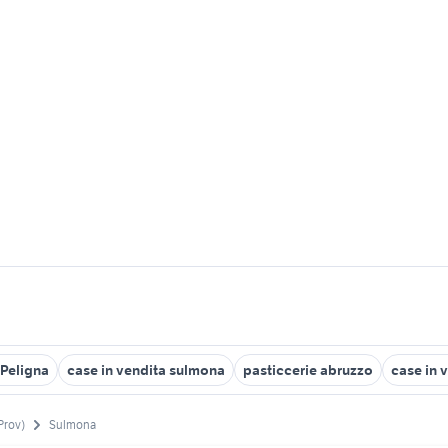
 Peligna
case in vendita sulmona
pasticcerie abruzzo
case in 
Prov)
Sulmona