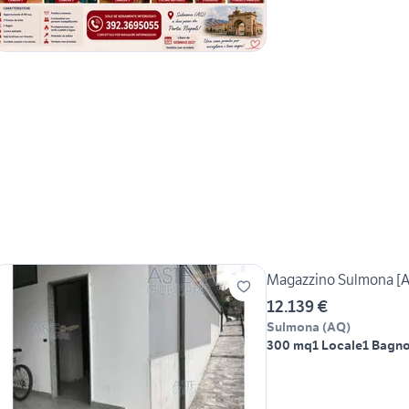
Magazzino Sulmona [
12.139 €
Sulmona
(
AQ
)
300 mq
1 Locale
1 Bagn