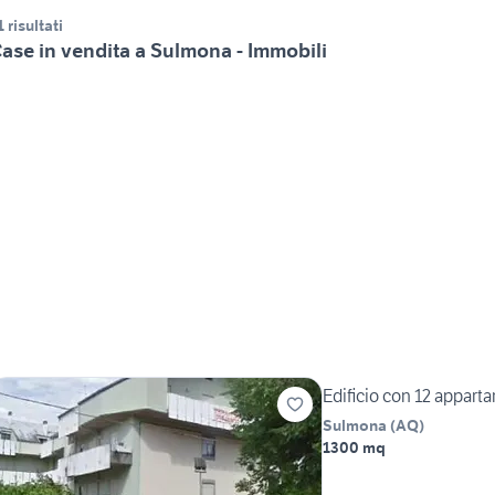
1 risultati
ase in vendita a Sulmona - Immobili
Edificio con 12 appar
Sulmona
(
AQ
)
1300 mq