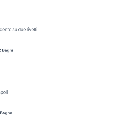
ente su due livelli
2 Bagni
poli
 Bagno