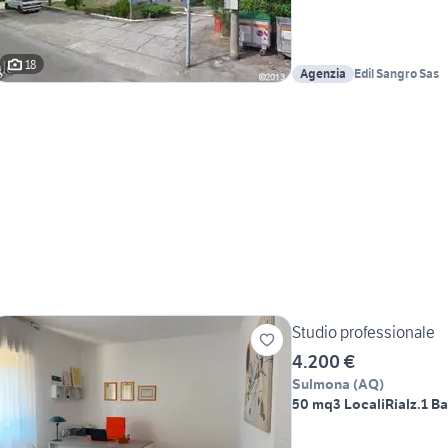
18
Agenzia
Edil Sangro Sas
Studio professionale
4.200 €
Sulmona
(
AQ
)
50 mq
3 Locali
Rialz.
1 B