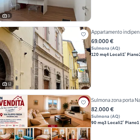
3
Appartamento indipend
69.000 €
Sulmona
(
AQ
)
120 mq
4 Locali
1° Piano
12
Sulmona zona porta Na
82.000 €
Sulmona
(
AQ
)
90 mq
3 Locali
2° Piano
1