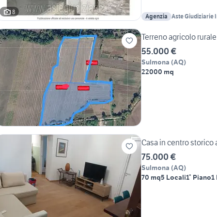
8
Agenzia
Aste Giudiziarie 
Terreno agricolo rurale
55.000 €
Sulmona
(
AQ
)
22000 mq
Casa in centro storico
75.000 €
Sulmona
(
AQ
)
70 mq
5 Locali
1° Piano
1