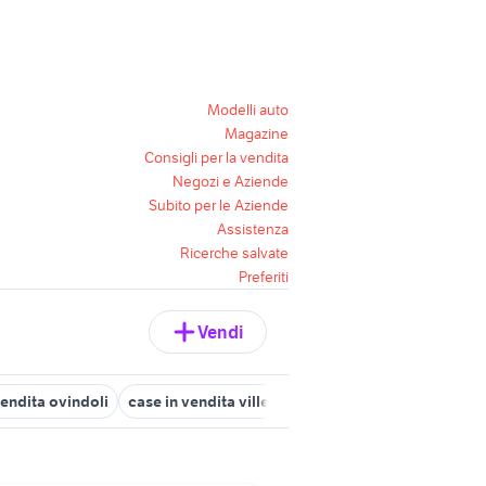
Modelli auto
Magazine
Consigli per la vendita
Negozi e Aziende
Subito per le Aziende
Assistenza
Ricerche salvate
Preferiti
Vendi
vendita ovindoli
case in vendita villetta barrea
ville in vendita t