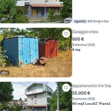
5
Agenzia
Edil Sangro Sas
Garaggio e box
600 €
Sulmona
(
AQ
)
6 mq
6
Appartamento V.le Sta
55.000 €
Sulmona
(
AQ
)
60 mq
3 Locali
2° Piano
1