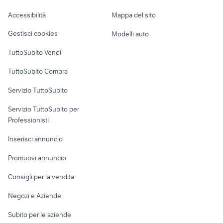
Caravan e Camper
antonio carraro
pianale
Accessibilità
Mappa del sito
Loft, mansarde e
Veicoli commerciali
trattore om 35 40 cingolato
trattori usati siena
altro
Gestisci cookies
Modelli auto
Case vacanza
TuttoSubito Vendi
Uffici e Locali
TuttoSubito Compra
commerciali
Servizio TuttoSubito
elettronica
per la casa e la
sports e hobby
Servizio TuttoSubito per
persona
Informatica
Animali
Professionisti
Arredamento e
Console e
Accessori per
Casalinghi
Inserisci annuncio
Videogiochi
animali
Elettrodomestici
Promuovi annuncio
Audio/Video
Musica e Film
Giardino e Fai da te
Consigli per la vendita
Fotografia
Libri e Riviste
Abbigliamento e
Negozi e Aziende
Telefonia
Strumenti Musicali
Accessori
Subito per le aziende
Sports
Tutto per i bambini