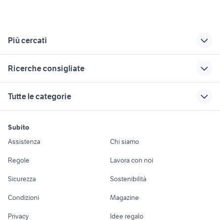
Più cercati
Correlati
Richerche simili
Suggerimenti
Ricerche consigliate
fiat 1880 usato
trincia per
iveco stralis 500
escavatore
iveco daily 35s14
trattori usati sicilia partanna
trincia campania
miniescavatori
Tutte le categorie
trincia a mazze
bobcat
trincia facma usato
rimorchi bernabei veicoli
gru ferrari
commerciali
trincia paglia usato
mezzi agricoli
landini mistral 50
motori
immobili
lavoro e servizi
usato
trincia 150
semirimorchi usati
trattori usati sacile
panda usata lecco
Subito
Auto
Appartamenti
Offerte di lavoro
vasche
rastrello per trattore
trincia muratori
moto enduro usate viterbo
diffusori audio video Lazio
Assistenza
Chi siamo
usato
agri gervasio
veicoli commerciali
Accessori Auto
Camere/Posti letto
Servizi
chimica organica botta libri riviste
cassoni scarrabili usati
macchine agricole
Regole
Lavora con noi
trincia usato umbria
usati lazio
daily trasporto cavalli
bonetti usato 4x4 lombardia
Moto e Scooter
Ville singole e a
Candidati in cerca di
john deere 3040
balfor usato
veicoli commerciali
Sicurezza
Sostenibilità
schiera
lavoro
iveco daily usato ribaltabile
usati sicilia
carrello food truck
Accessori Moto
privato
Condizioni
Magazine
Terreni e rustici
Attrezzature di
autonegozio salumi e formaggi
Nautica
lavoro
autonegozio usato patente b
Privacy
Idee regalo
usato
Garage e box