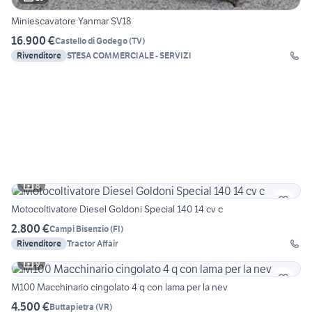
Miniescavatore Yanmar SV18
16.900 €
Castello di Godego
(
TV
)
Rivenditore
STESA COMMERCIALE - SERVIZI
8
Motocoltivatore Diesel Goldoni Special 140 14 cv c
2.800 €
Campi Bisenzio
(
FI
)
Rivenditore
Tractor Affair
9
M100 Macchinario cingolato 4 q con lama per la nev
4.500 €
Buttapietra
(
VR
)