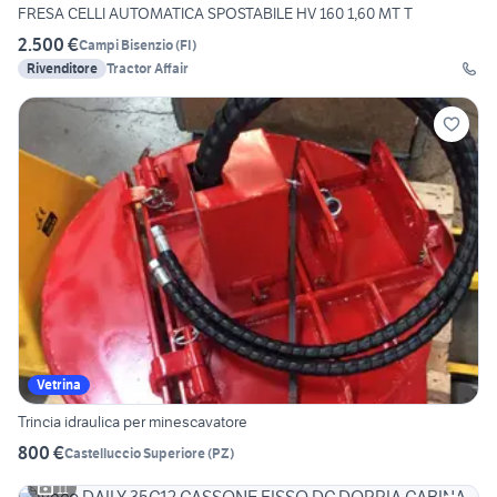
FRESA CELLI AUTOMATICA SPOSTABILE HV 160 1,60 MT T
2.500 €
Campi Bisenzio
(
FI
)
Rivenditore
Tractor Affair
Vetrina
Trincia idraulica per minescavatore
800 €
Castelluccio Superiore
(
PZ
)
11