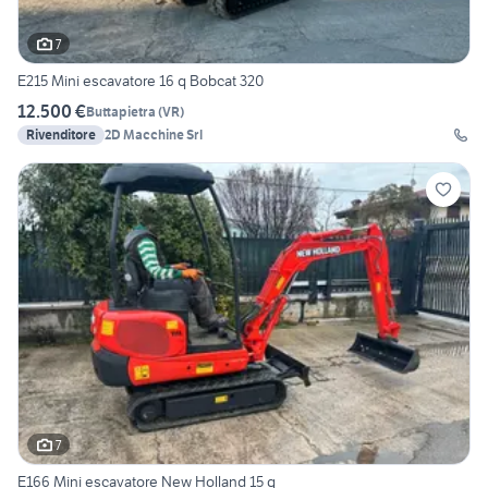
7
E215 Mini escavatore 16 q Bobcat 320
12.500 €
Buttapietra
(
VR
)
Rivenditore
2D Macchine Srl
7
E166 Mini escavatore New Holland 15 q