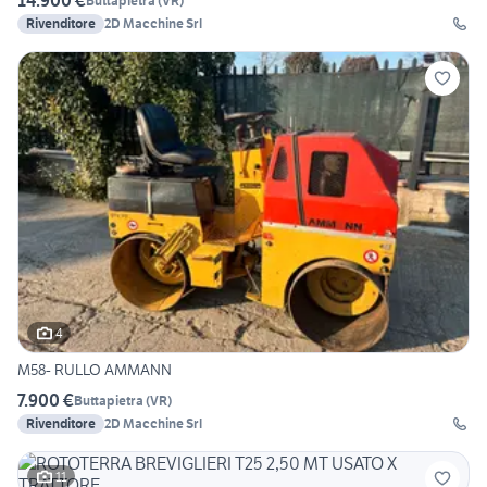
14.900 €
Buttapietra
(
VR
)
Rivenditore
2D Macchine Srl
4
M58- RULLO AMMANN
7.900 €
Buttapietra
(
VR
)
Rivenditore
2D Macchine Srl
11