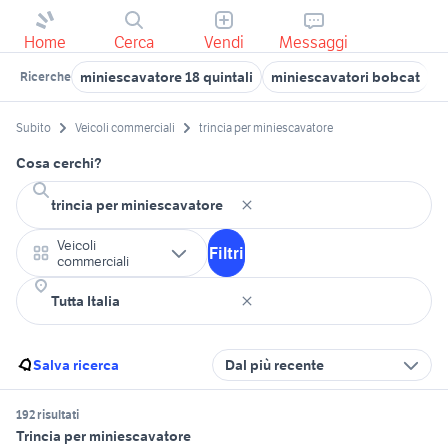
Home
Cerca
Vendi
Messaggi
miniescavatore 18 quintali
miniescavatori bobcat
t
Ricerche
Subito
Veicoli commerciali
trincia per miniescavatore
Cosa cerchi?
Veicoli
Filtri
commerciali
Salva ricerca
Dal più recente
192 risultati
Trincia per miniescavatore