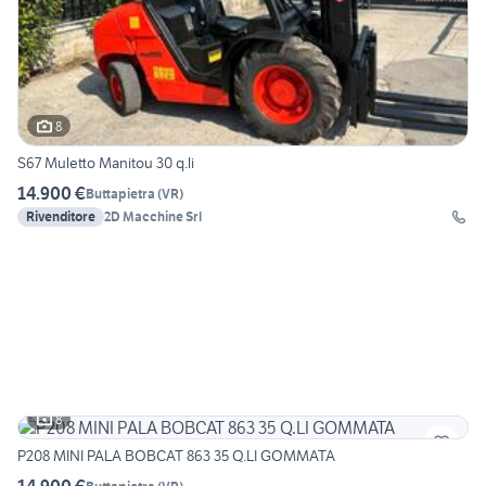
8
S67 Muletto Manitou 30 q.li
14.900 €
Buttapietra
(
VR
)
Rivenditore
2D Macchine Srl
8
P208 MINI PALA BOBCAT 863 35 Q.LI GOMMATA