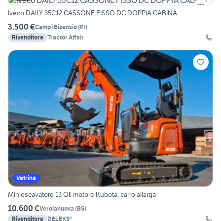
Iveco DAILY 35C12 CASSONE FISSO DC DOPPIA CABINA
3.500 €
Campi Bisenzio
(
FI
)
Rivenditore
Tractor Affair
Vetrina
Miniescavatore 13 Qli motore Kubota, carro allarga
10.600 €
Verolanuova
(
BS
)
Rivenditore
DELEKS®