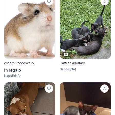
6
criceto Roborovsky
Gatti da adottare
Napoli
(
NA
)
In regalo
Napoli
(
NA
)