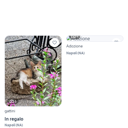
4
Adozione
Napoli
(
NA
)
6
gattini
In regalo
Napoli
(
NA
)