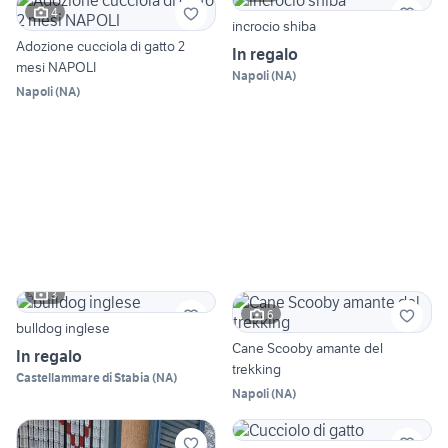
4
incrocio shiba
Adozione cucciola di gatto 2
In regalo
mesi NAPOLI
Napoli
(
NA
)
Napoli
(
NA
)
3
6
bulldog inglese
Cane Scooby amante del
In regalo
trekking
Castellammare di Stabia
(
NA
)
Napoli
(
NA
)