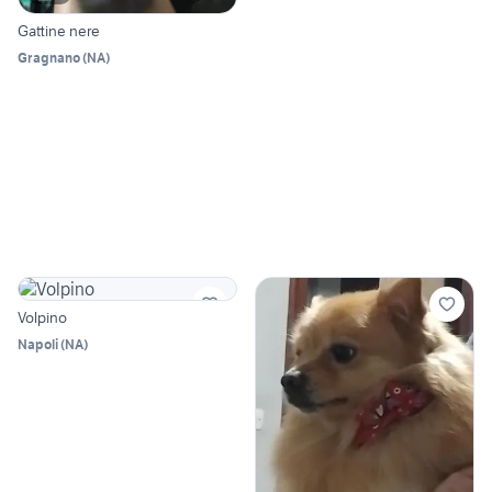
Gattine nere
Gragnano
(
NA
)
Volpino
Napoli
(
NA
)