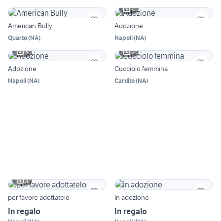
4
American Bully
Adozione
Quarto
(
NA
)
Napoli
(
NA
)
4
2
Adozione
Cucciolo femmina
Napoli
(
NA
)
Cardito
(
NA
)
3
per favore adottatelo
in adozione
In regalo
In regalo