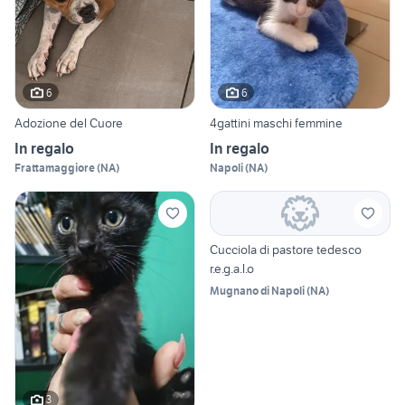
6
6
Adozione del Cuore
4gattini maschi femmine
In regalo
In regalo
Frattamaggiore
(
NA
)
Napoli
(
NA
)
Cucciola di pastore tedesco
r.e.g.a.l.o
Mugnano di Napoli
(
NA
)
3