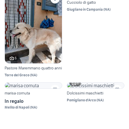
Cucciolo di gatto
Giugliano in Campania
(
NA
)
6
Pastore Maremmano quattro anni
Torre del Greco
(
NA
)
6
marisa cornuta
Dolcissimi maschietti
Pomigliano d'Arco
(
NA
)
In regalo
Melito di Napoli
(
NA
)