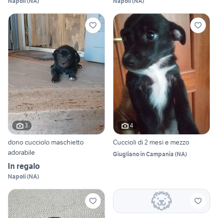
Napoli
(
NA
)
Napoli
(
NA
)
3
4
dono cucciolo maschietto
Cuccioli di 2 mesi e mezzo
adorabile
Giugliano in Campania
(
NA
)
In regalo
Napoli
(
NA
)