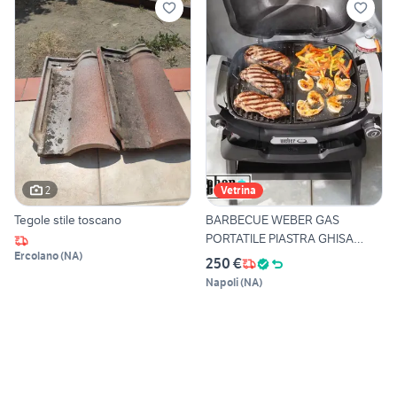
2
Vetrina
Tegole stile toscano
BARBECUE WEBER GAS
PORTATILE PIASTRA GHISA
Ercolano
(
NA
)
Q1100N
250 €
Napoli
(
NA
)