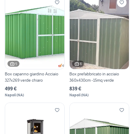
5
6
Box capanno giardino Acciaio
Box prefabbricato in acciaio
327x269 verde chiaro
360x430cm -15mq verde
499 €
839 €
Napoli
(
NA
)
Napoli
(
NA
)