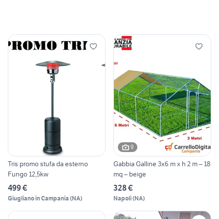
9
Tris promo stufa da esterno
Gabbia Galline 3x6 m x h 2 m – 18
Fungo 12,5kw
mq – beige
499 €
328 €
Giugliano in Campania
(
NA
)
Napoli
(
NA
)