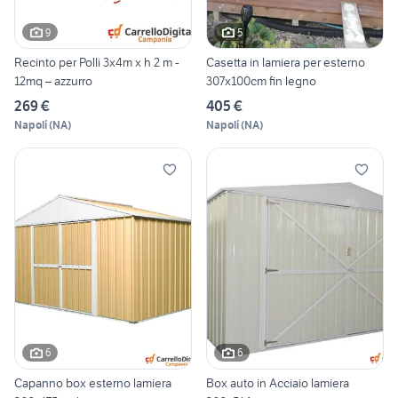
9
5
Recinto per Polli 3x4m x h 2 m -
Casetta in lamiera per esterno
12mq – azzurro
307x100cm fin legno
269 €
405 €
Napoli
(
NA
)
Napoli
(
NA
)
6
6
Capanno box esterno lamiera
Box auto in Acciaio lamiera