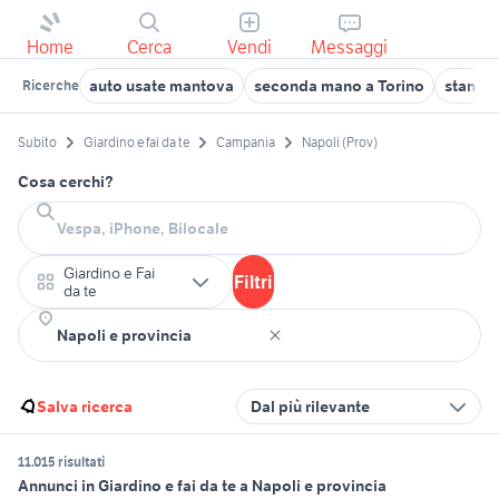
Home
Cerca
Vendi
Messaggi
auto usate mantova
seconda mano a Torino
stanze i
Ricerche
Subito
Giardino e fai da te
Campania
Napoli (Prov)
Cosa cerchi?
Giardino e Fai
Filtri
da te
Salva ricerca
Dal più rilevante
11.015 risultati
Annunci in Giardino e fai da te a Napoli e provincia