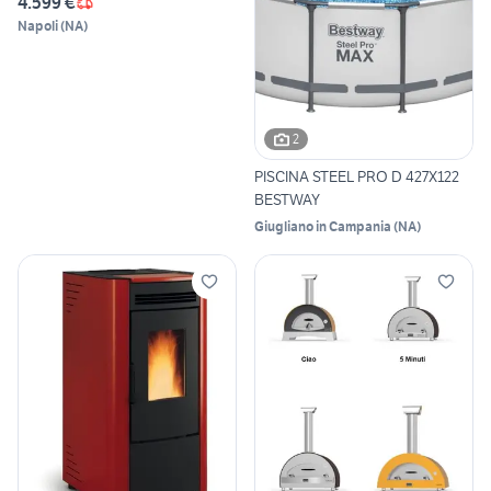
4.599 €
Napoli
(
NA
)
2
PISCINA STEEL PRO D 427X122
BESTWAY
Giugliano in Campania
(
NA
)