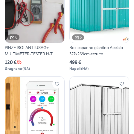
6
5
PINZE ISOLANTI USAG+
Box capanno giardino Acciaio
MULTIMETER-TESTER H-T
327x269cm azzurro
ITALIA
120 €
499 €
Gragnano
(
NA
)
Napoli
(
NA
)