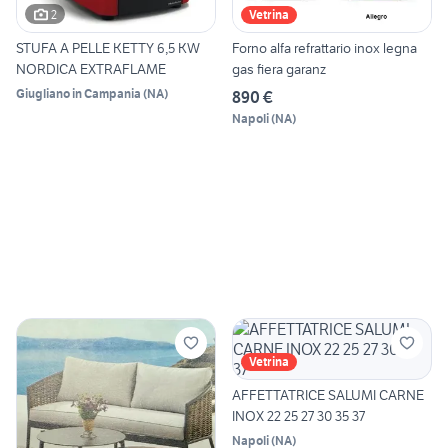
2
Vetrina
STUFA A PELLE KETTY 6,5 KW
Forno alfa refrattario inox legna
NORDICA EXTRAFLAME
gas fiera garanz
Giugliano in Campania
(
NA
)
890 €
Napoli
(
NA
)
Vetrina
AFFETTATRICE SALUMI CARNE
INOX 22 25 27 30 35 37
Napoli
(
NA
)