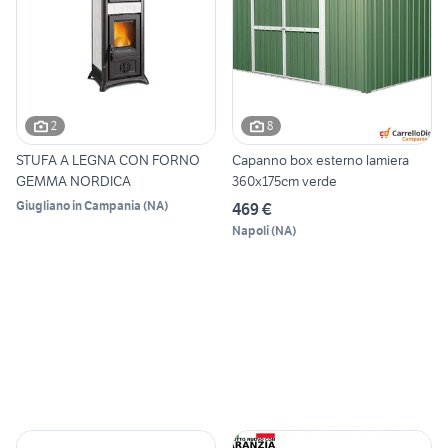
2
8
STUFA A LEGNA CON FORNO
Capanno box esterno lamiera
GEMMA NORDICA
360x175cm verde
Giugliano in Campania
(
NA
)
469 €
Napoli
(
NA
)