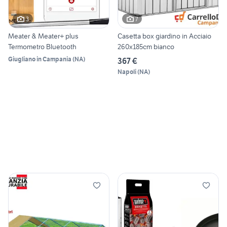
3
7
Meater & Meater+ plus
Casetta box giardino in Acciaio
Termometro Bluetooth
260x185cm bianco
Giugliano in Campania
(
NA
)
367 €
Napoli
(
NA
)