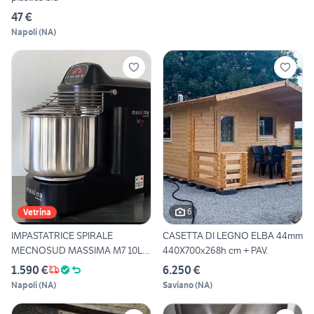
47 €
Napoli
(
NA
)
6
Vetrina
IMPASTATRICE SPIRALE
CASETTA DI LEGNO ELBA 44mm
MECNOSUD MASSIMA M7 10LT
440X700x268h cm + PAV.
7KG
1.590 €
6.250 €
Napoli
(
NA
)
Saviano
(
NA
)