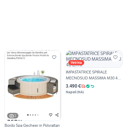
Vetrina
IMPASTATRICE SPIRALE
MECNOSUD MASSIMA M30 40
LITRI
3.490 €
Napoli
(
NA
)
2
Bordo Spa Gecheer in Polyrattan