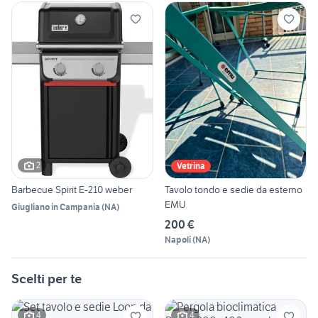
2
Vetrina
Barbecue Spirit E-210 weber
Tavolo tondo e sedie da esterno
EMU
Giugliano in Campania
(
NA
)
200 €
Napoli
(
NA
)
Scelti per te
4
4