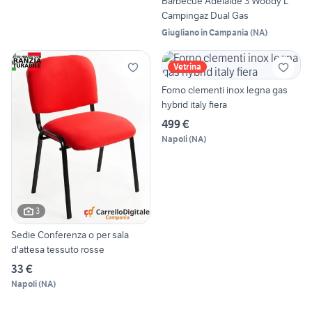
Barbecue Adelaide 3 Woody L
Campingaz Dual Gas
Giugliano in Campania
(
NA
)
Vetrina
Forno clementi inox legna gas
hybrid italy fiera
499 €
Napoli
(
NA
)
3
Sedie Conferenza o per sala
d'attesa tessuto rosse
33 €
Napoli
(
NA
)