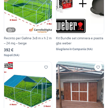
9
Recinto per Galline 3x8 m x h 2 m
Kit Bundle set ciminiera e piastra
– 24 mq – beige
gbs weber
Giugliano in Campania
(
NA
)
392 €
Napoli
(
NA
)