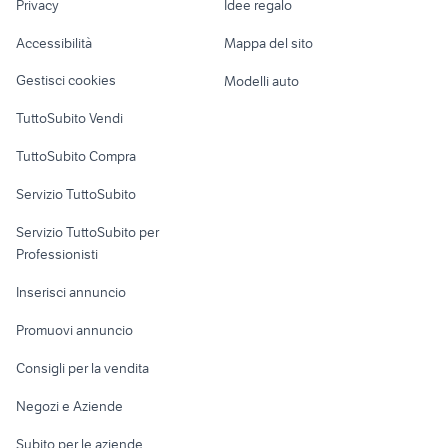
Privacy
Idee regalo
lavoro sava
assistente alla poltrona
Garage e box
Caravan e Camper
badante benevento
offerte lavoro lavapiatti Campania
Accessibilità
Mappa del sito
Loft, mansarde e
Veicoli commerciali
offerte lavoro corridonia
altro
Gestisci cookies
Modelli auto
Case vacanza
TuttoSubito Vendi
Uffici e Locali
TuttoSubito Compra
commerciali
Servizio TuttoSubito
elettronica
per la casa e la
sports e hobby
Servizio TuttoSubito per
persona
Informatica
Animali
Professionisti
Arredamento e
Console e
Accessori per
Casalinghi
Inserisci annuncio
Videogiochi
animali
Elettrodomestici
Promuovi annuncio
Audio/Video
Musica e Film
Giardino e Fai da te
Consigli per la vendita
Fotografia
Libri e Riviste
Abbigliamento e
Negozi e Aziende
Telefonia
Strumenti Musicali
Accessori
Subito per le aziende