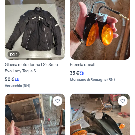
4
Giacca moto donna LS2 Serra
Freccia ducati
Evo Lady Taglia S
35 €
50 €
Morciano di Romagna
(
RN
)
Verucchio
(
RN
)