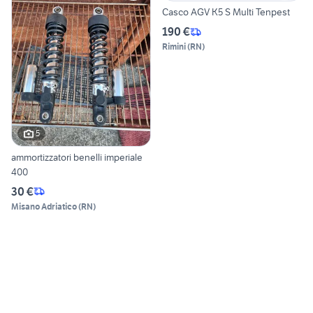
Casco AGV K5 S Multi Tenpest
190 €
Rimini
(
RN
)
5
ammortizzatori benelli imperiale
400
30 €
Misano Adriatico
(
RN
)