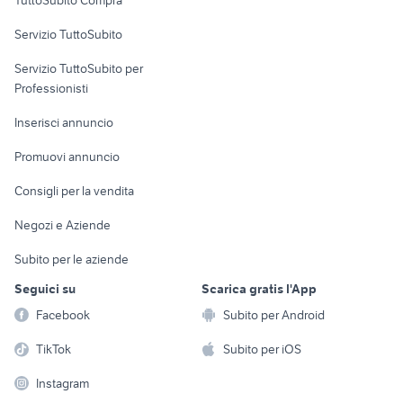
TuttoSubito Compra
commerciali
Servizio TuttoSubito
elettronica
per la casa e la
sports e hobby
Servizio TuttoSubito per
persona
Informatica
Animali
Professionisti
Arredamento e
Console e
Accessori per
Casalinghi
Inserisci annuncio
Videogiochi
animali
Elettrodomestici
Promuovi annuncio
Audio/Video
Musica e Film
Giardino e Fai da te
Consigli per la vendita
Fotografia
Libri e Riviste
Abbigliamento e
Negozi e Aziende
Telefonia
Strumenti Musicali
Accessori
Subito per le aziende
Sports
Tutto per i bambini
Seguici su
Scarica gratis l'App
Biciclette
Facebook
Subito per Android
Collezionismo
TikTok
Subito per iOS
Instagram