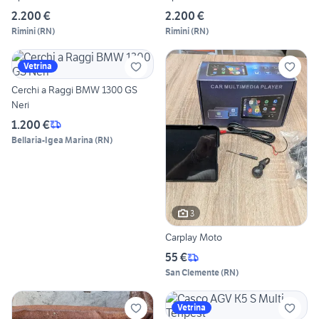
2.200 €
2.200 €
Rimini
(
RN
)
Rimini
(
RN
)
Vetrina
Cerchi a Raggi BMW 1300 GS
Neri
1.200 €
Bellaria-Igea Marina
(
RN
)
3
Carplay Moto
55 €
San Clemente
(
RN
)
Vetrina