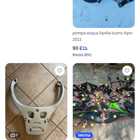
pompa acqua Aprilia tuono Aprc
2013
90 €
Rimini
(
RN
)
6
Vetrina