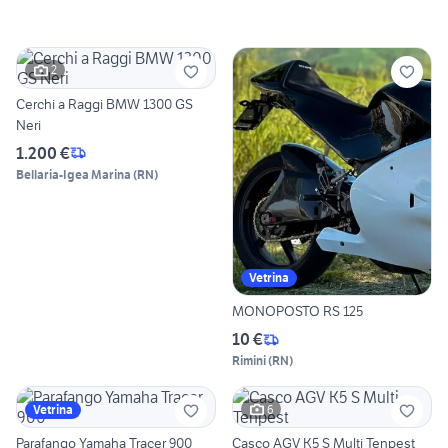
2
Cerchi a Raggi BMW 1300 GS
Neri
1.200 €
Bellaria-Igea Marina
(
RN
)
Vetrina
MONOPOSTO RS 125
10 €
Rimini
(
RN
)
6
Vetrina
Parafango Yamaha Tracer 900
Casco AGV K5 S Multi Tenpest