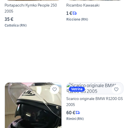
Portapacchi Kymko People 250
Ricambio Kawasaki
2005
1 €
35 €
Riccione
(
RN
)
Cattolica
(
RN
)
Vetrina
Scarico originale BMW R1200 GS
2005
60 €
Rimini
(
RN
)