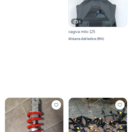
6
cagiva mito 125
Misano Adriatico
(
RN
)