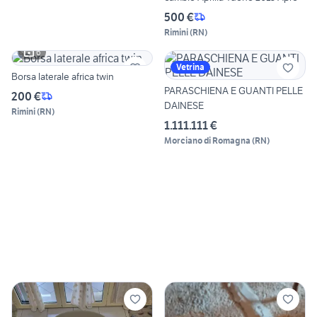
500 €
Rimini
(
RN
)
6
Vetrina
Borsa laterale africa twin
PARASCHIENA E GUANTI PELLE
200 €
DAINESE
Rimini
(
RN
)
1.111.111 €
Morciano di Romagna
(
RN
)