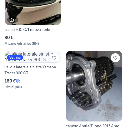
6
casco HJC C71 nuova serie
80 €
Misano Adriatico
(
RN
)
Vetrina
valigia laterale sinistra Yamaha
Tracer 900 GT
180 €
Rimini
(
RN
)
cambio Aprilia Tuono 2013 Aprc