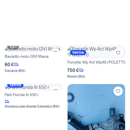
3
Vetrina
Bauletto moto GIVI Maxia
Forcelle Wp Act Wp48 (POLETTI)
60 €
750 €
Coriano
(
RN
)
Rimini
(
RN
)
Vetrina
Parti Honda Xr 650 r
Montescudo-Monte Colombo
(
RN
)