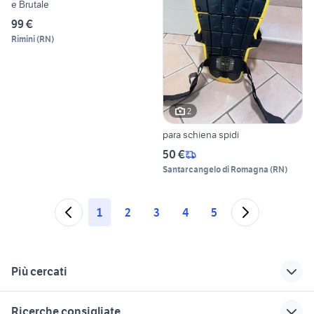
e Brutale
99 €
Rimini
(
RN
)
2
para schiena spidi
50 €
Santarcangelo di Romagna
(
RN
)
1
2
3
4
5
Più cercati
Correlati
Richerche simili
Suggerimenti
Ricerche consigliate