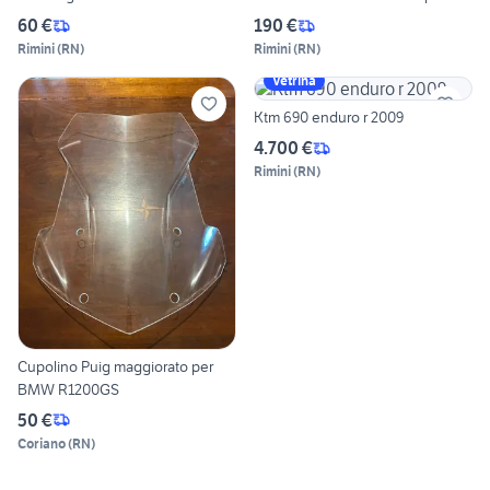
60 €
190 €
Rimini
(
RN
)
Rimini
(
RN
)
Vetrina
Ktm 690 enduro r 2009
4.700 €
Rimini
(
RN
)
Cupolino Puig maggiorato per
BMW R1200GS
50 €
Coriano
(
RN
)