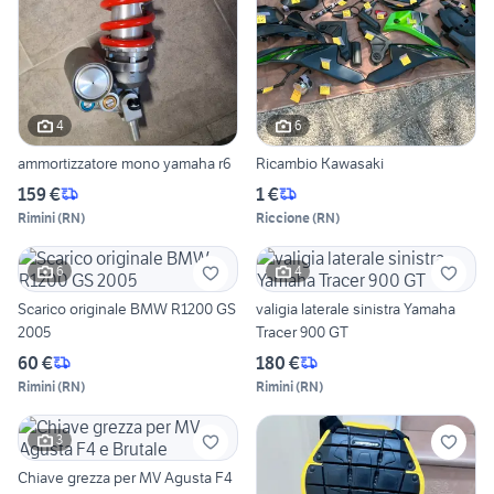
4
6
ammortizzatore mono yamaha r6
Ricambio Kawasaki
159 €
1 €
Rimini
(
RN
)
Riccione
(
RN
)
6
4
Scarico originale BMW R1200 GS
valigia laterale sinistra Yamaha
2005
Tracer 900 GT
60 €
180 €
Rimini
(
RN
)
Rimini
(
RN
)
3
Chiave grezza per MV Agusta F4