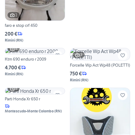
2
faro e stop crf 450
200 €
Rimini
(
RN
)
6
3
Ktm 690 enduro r 2009
Forcelle Wp Act Wp48 (POLETTI)
4.700 €
750 €
Rimini
(
RN
)
Rimini
(
RN
)
6
Parti Honda Xr 650 r
Montescudo-Monte Colombo
(
RN
)