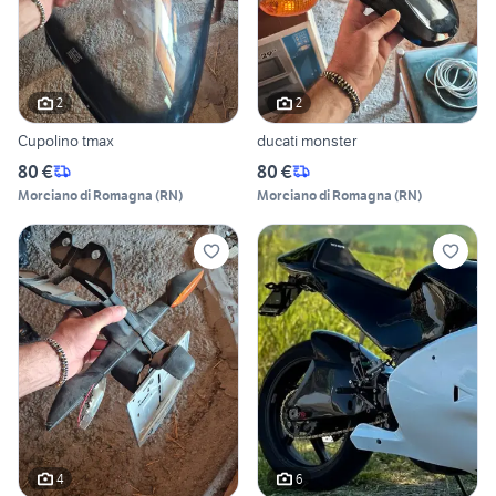
2
2
Cupolino tmax
ducati monster
80 €
80 €
Morciano di Romagna
(
RN
)
Morciano di Romagna
(
RN
)
4
6