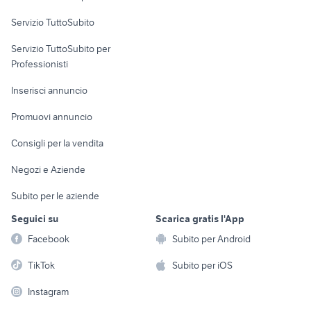
Servizio TuttoSubito
elettronica
per la casa e la
sports e hobby
Servizio TuttoSubito per
persona
Informatica
Animali
Professionisti
Arredamento e
Console e
Accessori per
Casalinghi
Inserisci annuncio
Videogiochi
animali
Elettrodomestici
Promuovi annuncio
Audio/Video
Musica e Film
Giardino e Fai da te
Consigli per la vendita
Fotografia
Libri e Riviste
Abbigliamento e
Negozi e Aziende
Telefonia
Strumenti Musicali
Accessori
Subito per le aziende
Sports
Tutto per i bambini
Seguici su
Scarica gratis l'App
Biciclette
Facebook
Subito per Android
Collezionismo
TikTok
Subito per iOS
Instagram