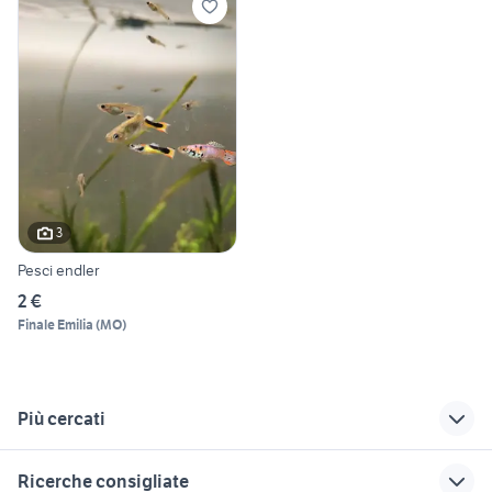
3
Pesci endler
2 €
Finale Emilia
(
MO
)
Più cercati
Correlati
Richerche simili
Suggerimenti
Ricerche consigliate